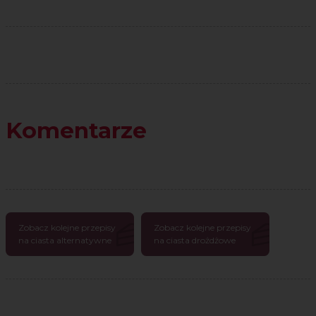
Komentarze
Zobacz kolejne przepisy
Zobacz kolejne przepisy
na ciasta alternatywne
na ciasta drożdżowe