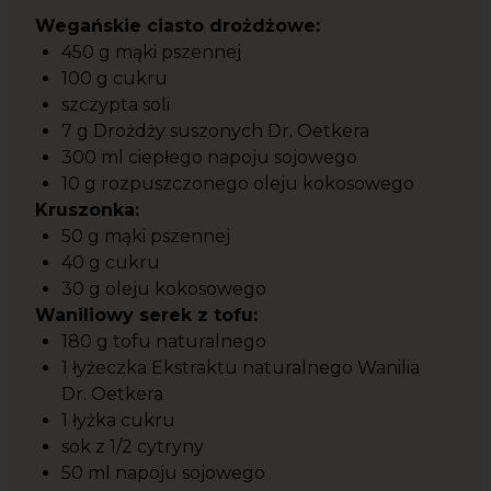
Wegańskie ciasto drożdżowe:
450 g mąki pszennej
100 g cukru
szczypta soli
7 g Drożdży suszonych Dr. Oetkera
300 ml ciepłego napoju sojowego
10 g rozpuszczonego oleju kokosowego
Kruszonka:
50 g mąki pszennej
40 g cukru
30 g oleju kokosowego
Waniliowy serek z tofu:
180 g tofu naturalnego
1 łyżeczka Ekstraktu naturalnego Wanilia
Dr. Oetkera
1 łyżka cukru
sok z 1/2 cytryny
50 ml napoju sojowego