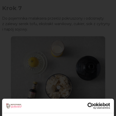
Krok 7
Do pojemnika malaksera przełóż pokruszony i odciśnięty
z zalewy serek tofu, ekstrakt waniliowy, cukier, sok z cytryny
i napój sojowy.