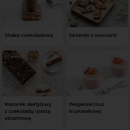
Shake czekoladowy
Sezamki z owocami
Mazurek daktylowy
Wegański mus
z czekoladą i pastą
truskawkowy
sezamową