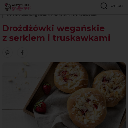
SZUKAJ
Strona główna
Przepisy
Wegańskie
Drożdżówki wegańskie z serkiem i truskawkami
Drożdżówki wegańskie
z serkiem i truskawkami
Zobacz nasze piny w serwisie Pinterest
Udostępnij ten przepis w serwisie Facebook