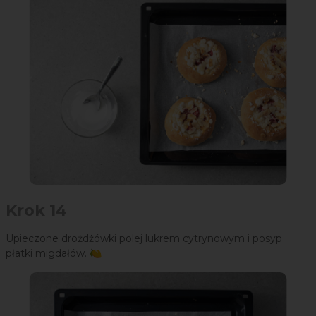
Krok 14
Upieczone drożdżówki polej lukrem cytrynowym i posyp
płatki migdałów. 🍋