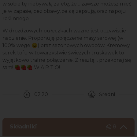
w sobie tę niebywałą zaletę, że… zawsze możesz mieć
je w zapasie, bez obawy, że się zepsują, oraz napoju
roślinnego.
W drożdżowych bułeczkach ważne jest oczywiście
nadzienie. Proponuję połączenie masy serowej (w
100% wege 😉) oraz sezonowych owoców. Kremowy
serek tofu w towarzystwie świeżych truskawek to
wyjątkowo trafne połączenie. Z resztą… przekonaj się
sam! 🍓🍓🍓 W A R T O!
02:20
Średni
Czas potrzebny na przygotowanie przepisu
Poziom trudności
Składniki
8