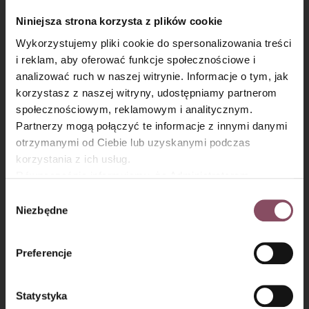
Krok 8
Niniejsza strona korzysta z plików cookie
Zblenduj do uzyskania jednolitej konsystencji, a następnie
przełóż serek do lodówki.
Wykorzystujemy pliki cookie do spersonalizowania treści
i reklam, aby oferować funkcje społecznościowe i
analizować ruch w naszej witrynie. Informacje o tym, jak
×
korzystasz z naszej witryny, udostępniamy partnerom
społecznościowym, reklamowym i analitycznym.
Partnerzy mogą połączyć te informacje z innymi danymi
otrzymanymi od Ciebie lub uzyskanymi podczas
korzystania z ich usług.
Równocześnie informujemy, że Administratorem
Państwa danych jest Dr. Oetker Polska Sp. z o.o.,
Wybór
Gdańsk (80-339) adres: Dickmana 14/15 więcej
Niezbędne
zgody
informacji o przetwarzaniu danych osobowych oraz
mechanizmie plików cookie znajdą Państwo w
Polityce
Preferencje
prywatności.
Wegańskie drożdżówki:
Statystyka