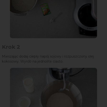
Krok 2
Mieszając dodaj ciepły napój sojowy i rozpuszczony olej
kokosowy. Wyrób na jednolite ciasto.