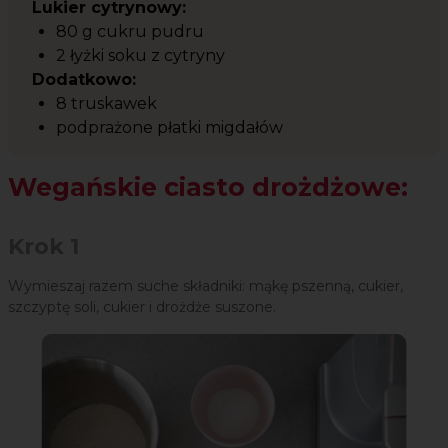
Lukier cytrynowy:
80 g cukru pudru
2 łyżki soku z cytryny
Dodatkowo:
8 truskawek
podprażone płatki migdałów
Wegańskie ciasto drożdżowe:
Krok 1
Wymieszaj razem suche składniki: mąkę pszenną, cukier,
szczyptę soli, cukier i drożdże suszone.