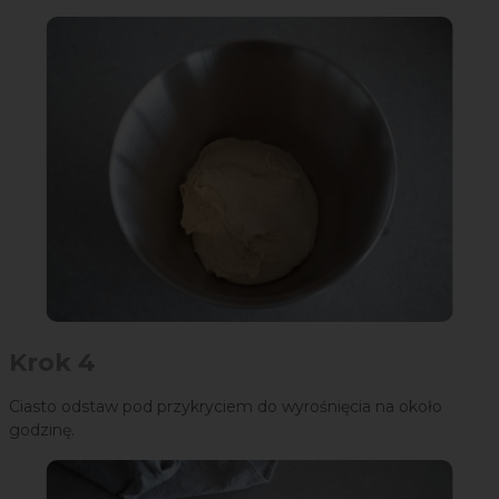
Krok 4
Ciasto odstaw pod przykryciem do wyrośnięcia na około
godzinę.