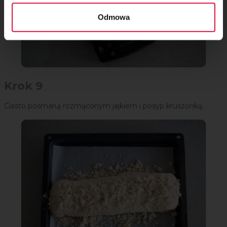
Odmowa
Krok 9
Ciasto posmaruj rozmąconym jajkiem i posyp kruszonką.