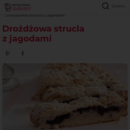
SZUKAJ
Strona główna
Przepisy
Ciasta drożdżowe
Drożdżowa strucla z jagodami
Drożdżowa strucla
z jagodami
Zobacz nasze piny w serwisie Pinterest
Udostępnij ten przepis w serwisie Facebook