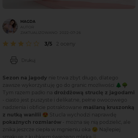
MAGDA
AUTOR
ZAKTUALIZOWANO:
2022-07-26
3/5
2 oceny
Drukuj
Sezon na jagody
nie trwa zbyt długo, dlatego
zawsze wykorzystuję go do granic możliwości 🌲🌳
Tym razem padło na
drożdżową struclę z jagodami
- ciasto jest puszyste i delikatne, pełne owocowego
nadzienia i obficie potraktowane
maślaną kruszonką
z nutką wanilii
😍 Stucla wychodzi naprawdę
pokaźnych rozmiarów
- można się nią podzielić, ale
znika jeszcze ciepła w mgnieniu oka 😉 Najlepiej
smakuje z kubkiem świeżego mleka🥛