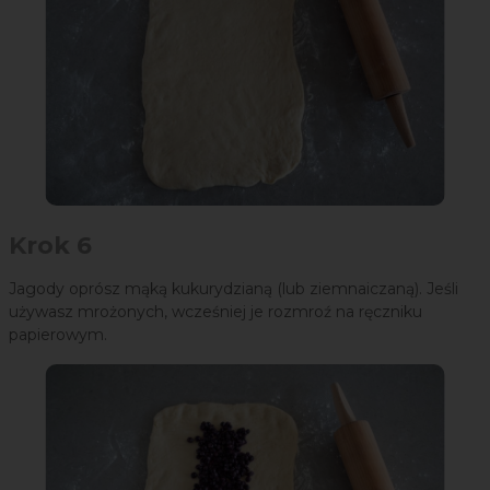
Krok 6
Jagody oprósz mąką kukurydzianą (lub ziemnaiczaną). Jeśli
używasz mrożonych, wcześniej je rozmroź na ręczniku
papierowym.