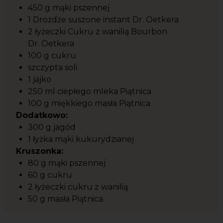
450 g mąki pszennej
1 Drożdże suszone instant Dr. Oetkera
2 łyżeczki Cukru z wanilią Bourbon
Dr. Oetkera
100 g cukru
szczypta soli
1 jajko
250 ml ciepłego mleka Piątnica
100 g miękkiego masła Piątnica
Dodatkowo:
300 g jagód
1 łyżka mąki kukurydzianej
Kruszonka:
80 g mąki pszennej
60 g cukru
2 łyżeczki cukru z wanilią
50 g masła Piątnica