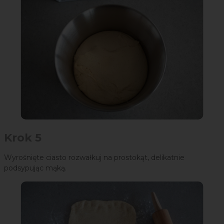
Krok 5
Wyrośnięte ciasto rozwałkuj na prostokąt, delikatnie
podsypując mąką.