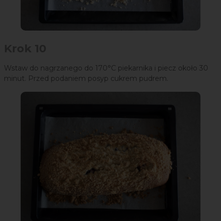
Krok 10
Wstaw do nagrzanego do 170°C piekarnika i piecz około 30
minut. Przed podaniem posyp cukrem pudrem.