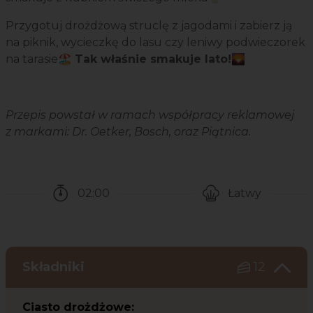
Przygotuj drożdżową struclę z jagodami i zabierz ją
na piknik, wycieczkę do lasu czy leniwy podwieczorek
na tarasie🏖️
Tak właśnie smakuje lato!
🌄
Przepis powstał w ramach współpracy reklamowej
z markami: Dr. Oetker, Bosch, oraz Piątnica.
02:00
Łatwy
Czas potrzebny na przygotowanie przepisu
Poziom trudności
Składniki
12
Ciasto drożdżowe: