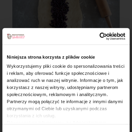
Krok 7
Niniejsza strona korzysta z plików cookie
Wykorzystujemy pliki cookie do spersonalizowania treści
Zwiń na zakładkę z lewej i prawej strony, przełóż na blachę do
i reklam, aby oferować funkcje społecznościowe i
pieczenia wyłożoną papierem do pieczenia. Odstaw do
analizować ruch w naszej witrynie. Informacje o tym, jak
ponownego wyrośnięcia.
×
korzystasz z naszej witryny, udostępniamy partnerom
społecznościowym, reklamowym i analitycznym.
Partnerzy mogą połączyć te informacje z innymi danymi
otrzymanymi od Ciebie lub uzyskanymi podczas
korzystania z ich usług.
Równocześnie informujemy, że Administratorem
Państwa danych jest Dr. Oetker Polska Sp. z o.o.,
Wybór