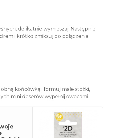
śnych, delikatnie wymieszaj. Następnie
rem i krótko zmiksuj do połączenia
obną końcówką i formuj małe stożki,
nych mini deserów wypełnij owocami.
swoje
e