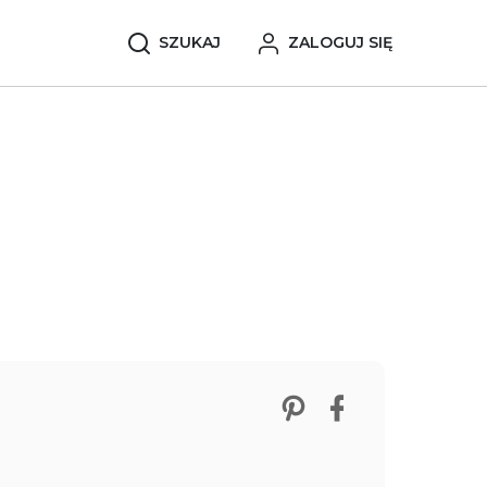
SZUKAJ
ZALOGUJ SIĘ
Zobacz nasze p
Udostępnij 