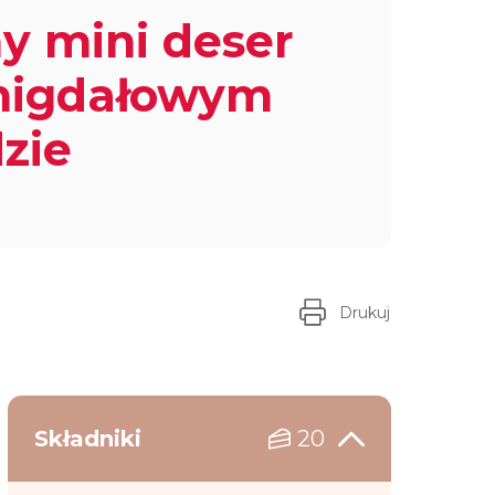
y mini deser
migdałowym
zie
Drukuj
Składniki
20