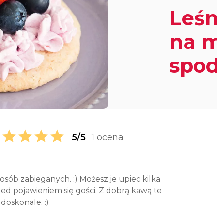
Leśn
na 
spod
5/5
1 ocena
osób zabieganych. :) Możesz je upiec kilka
zed pojawieniem się gości. Z dobrą kawą te
doskonale. :)