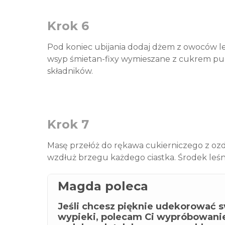
Krok 6
Pod koniec ubijania dodaj dżem z owoców le
wsyp śmietan-fixy wymieszane z cukrem pud
składników.
Krok 7
Masę przełóż do rękawa cukierniczego z ozd
wzdłuż brzegu każdego ciastka. Środek leś
Magda poleca
Jeśli chcesz pięknie udekorować 
wypieki, polecam Ci wypróbowani