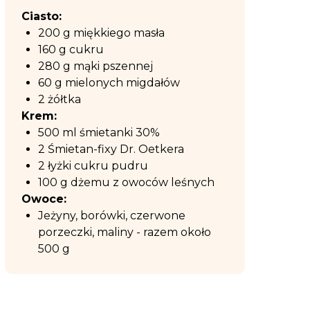
Ciasto:
200 g miękkiego masła
160 g cukru
280 g mąki pszennej
60 g mielonych migdałów
2 żółtka
Krem:
500 ml śmietanki 30%
2 Śmietan-fixy Dr. Oetkera
2 łyżki cukru pudru
100 g dżemu z owoców leśnych
Owoce:
Jeżyny, borówki, czerwone
porzeczki, maliny - razem około
500 g