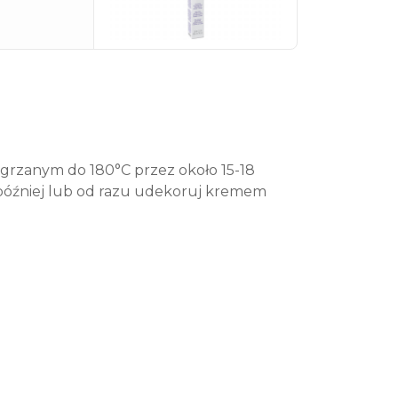
agrzanym do 180°C przez około 15-18
 później lub od razu udekoruj kremem
zaloguj
się
zarejestruj