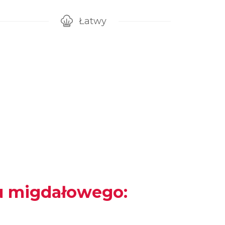
Łatwy
gotowanie przepisu
Poziom trudności
u migdałowego: