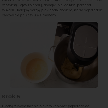
Ciasto umieść w misie robota z końcówką do ucierania (tzw.
motylek). Jajka zblenduj, dodająć niewielkimi partiami.
WAŻNE: kolejną porcję jajek dodaj dopiero, kiedy poprzednie
całkowicie połączy się z ciastem.
Krok 5
Blachę z wyposażenia piekarnika wyłóż papierem do