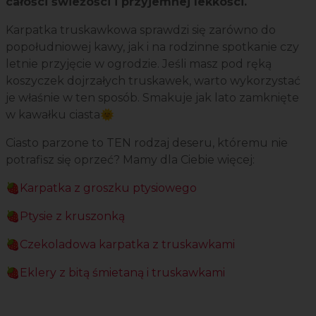
całości świeżości i przyjemnej lekkości.
Karpatka truskawkowa sprawdzi się zarówno do
popołudniowej kawy, jak i na rodzinne spotkanie czy
letnie przyjęcie w ogrodzie. Jeśli masz pod ręką
koszyczek dojrzałych truskawek, warto wykorzystać
je właśnie w ten sposób. Smakuje jak lato zamknięte
w kawałku ciasta🌞
Ciasto parzone to TEN rodzaj deseru, któremu nie
potrafisz się oprzeć? Mamy dla Ciebie więcej:
🍓
Karpatka z groszku ptysiowego
🍓
Ptysie z kruszonką
🍓
Czekoladowa karpatka z truskawkami
🍓
Eklery z bitą śmietaną i truskawkami