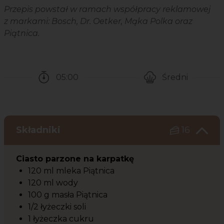
Przepis powstał w ramach współpracy reklamowej
z markami: Bosch, Dr. Oetker, Mąka Polka oraz
Piątnica.
05:00
Średni
Czas potrzebny na przygotowanie przepisu
Poziom trudności
Składniki
16
Ciasto parzone na karpatkę
120 ml mleka Piątnica
120 ml wody
100 g masła Piątnica
1/2 łyżeczki soli
1 łyżeczka cukru