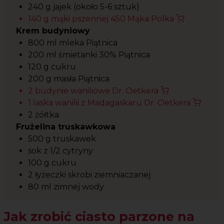
240 g jajek (około 5-6 sztuk)
140 g mąki pszennej 450 Mąka Polka
Krem budyniowy
800 ml mleka Piątnica
200 ml śmietanki 30% Piątnica
120 g cukru
200 g masła Piątnica
2 budynie waniliowe Dr. Oetkera
1 laska wanilii z Madagaskaru Dr. Oetkera
2 żółtka
Frużelina truskawkowa
500 g truskawek
sok z 1/2 cytryny
100 g cukru
2 łyżeczki skrobi ziemniaczanej
80 ml zimnej wody
Jak zrobić ciasto parzone na