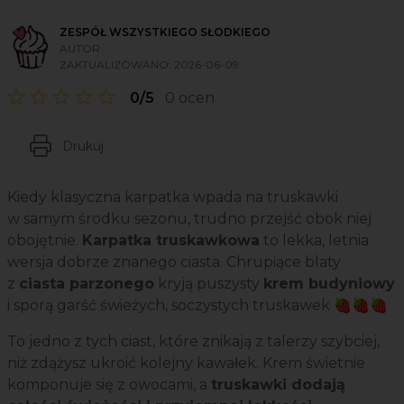
ZESPÓŁ WSZYSTKIEGO SŁODKIEGO
AUTOR
ZAKTUALIZOWANO:
2026-06-09
0/5
0 ocen
Drukuj
Kiedy klasyczna karpatka wpada na truskawki
w samym środku sezonu, trudno przejść obok niej
obojętnie.
Karpatka truskawkowa
to lekka, letnia
wersja dobrze znanego ciasta. Chrupiące blaty
z
ciasta parzonego
kryją puszysty
krem budyniowy
i sporą garść świeżych, soczystych truskawek 🍓🍓🍓
To jedno z tych ciast, które znikają z talerzy szybciej,
niż zdążysz ukroić kolejny kawałek. Krem świetnie
komponuje się z owocami, a
truskawki dodają