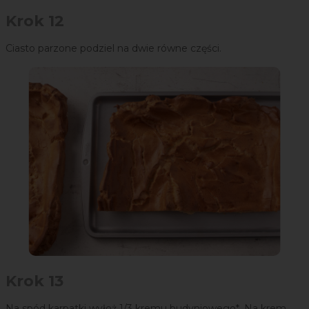
Krok 12
Ciasto parzone podziel na dwie równe części.
Krok 13
Na spód karpatki wyłoż 1/3 kremu budyniowego*. Na krem