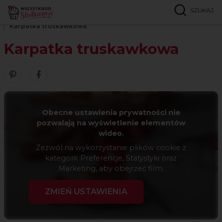
SZUKAJ
Strona główna
Przepisy
Ciasta parzone
Karpatka truskawkowa
Karpatka truskawkowa
Zobacz nasze piny w serwisie Pinterest
Udostępnij ten przepis w serwisie Facebook
Obecne ustawienia prywatności nie
pozwalają na wyświetlenie elementów
wideo.
Zezwól na wykorzystanie plików cookie z
kategorii: Preferencje, Statystyki oraz
Marketing, aby obejrzeć film.
ZMIEŃ USTAWIENIA