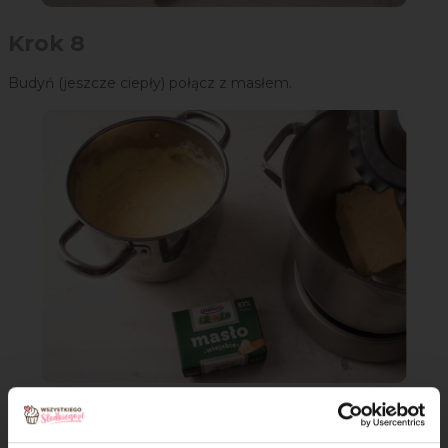
Krok 8
Budyń (jeszcze ciepły) połącz z masłem.
Krok 9