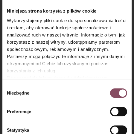
Krem budyniowy przykryj folią w kontakcie i odstaw do
wystygnięcia.
Niniejsza strona korzysta z plików cookie
Wykorzystujemy pliki cookie do spersonalizowania treści
i reklam, aby oferować funkcje społecznościowe i
analizować ruch w naszej witrynie. Informacje o tym, jak
×
korzystasz z naszej witryny, udostępniamy partnerom
społecznościowym, reklamowym i analitycznym.
Partnerzy mogą połączyć te informacje z innymi danymi
otrzymanymi od Ciebie lub uzyskanymi podczas
korzystania z ich usług.
Równocześnie informujemy, że Administratorem
Państwa danych jest Dr. Oetker Polska Sp. z o.o.,
Wybór
Gdańsk (80-339) adres: Dickmana 14/15 więcej
Niezbędne
zgody
informacji o przetwarzaniu danych osobowych oraz
mechanizmie plików cookie znajdą Państwo w
Polityce
Frużelina truskawkowa do
Preferencje
prywatności.
karpatki
Statystyka