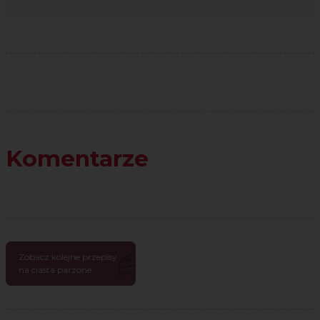
Komentarze
Zobacz kolejne przepisy
na ciasta parzone