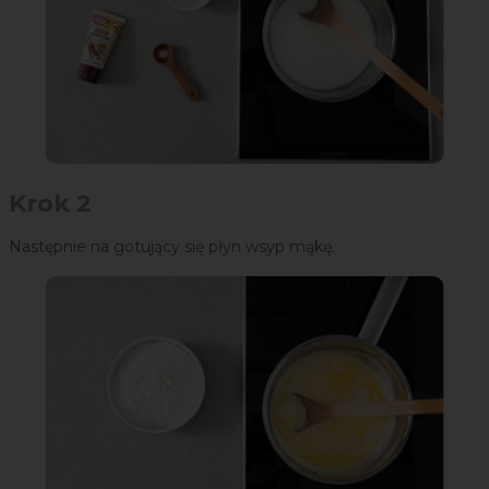
Krok 2
Następnie na gotujący się płyn wsyp mąkę.