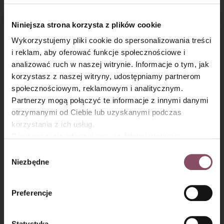
Może się przydać
Niniejsza strona korzysta z plików cookie
Wielorazowy rękaw cukierniczy, który
Wykorzystujemy pliki cookie do spersonalizowania treści
świetnie sprawdzi się przy robieniu
i reklam, aby oferować funkcje społecznościowe i
wypieków z ciasta parzonego.
analizować ruch w naszej witrynie. Informacje o tym, jak
×
korzystasz z naszej witryny, udostępniamy partnerom
społecznościowym, reklamowym i analitycznym.
Partnerzy mogą połączyć te informacje z innymi danymi
otrzymanymi od Ciebie lub uzyskanymi podczas
korzystania z ich usług.
Równocześnie informujemy, że Administratorem
Państwa danych jest Dr. Oetker Polska Sp. z o.o.,
Wybór
Gdańsk (80-339) adres: Dickmana 14/15 więcej
Niezbędne
zgody
informacji o przetwarzaniu danych osobowych oraz
mechanizmie plików cookie znajdą Państwo w
Polityce
Preferencje
prywatności.
Krok 6
°
Statystyka