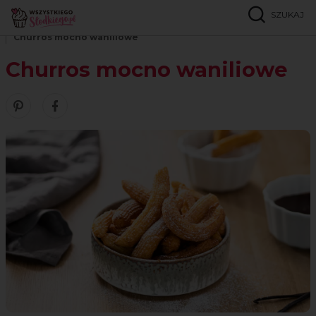
SZUKAJ
Strona główna
Przepisy
Ciasta parzone
Churros mocno waniliowe
Churros mocno waniliowe
Zobacz nasze piny w serwisie Pinterest
Udostępnij ten przepis w serwisie Facebook