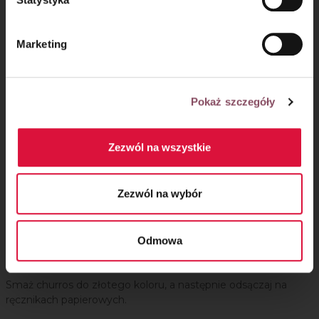
Rozgrzej olej do
180
C
. Wyciskaj kawałki ciasta bezpośrednio
do oleju, obcinając je nożyczkami.
Marketing
Pokaż szczegóły
Zezwól na wszystkie
Zezwól na wybór
Odmowa
Krok 7
Smaż churros do złotego koloru, a następnie odsączaj na
ręcznikach papierowych.