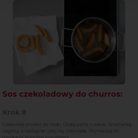
Sos czekoladowy do churros:
Krok 8
Czekoladę przełóż do miski. Dodaj pastę z wanilii. Śmietankę
zagotuj, a następnie zalej nią czekoladę. Wymieszaj do
uzyskania jednolitej kosystencji.