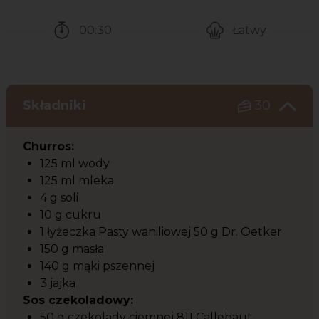
00:30
Łatwy
Czas potrzebny na przygotowanie przepisu
Poziom trudności
Składniki
30
Churros:
125 ml wody
125 ml mleka
4 g soli
10 g cukru
1 łyżeczka Pasty waniliowej 50 g Dr. Oetker
150 g masła
140 g mąki pszennej
3 jajka
Sos czekoladowy:
50 g czekolady ciemnej 811 Callebaut