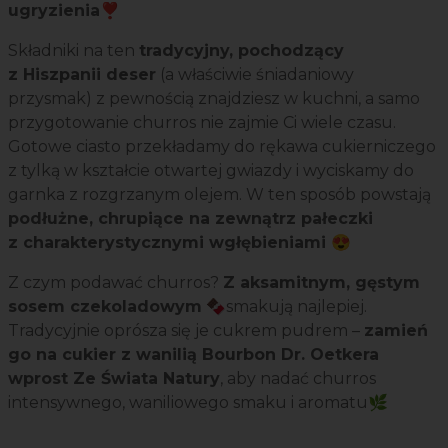
ugryzienia❣️
Składniki na ten
tradycyjny, pochodzący
z Hiszpanii deser
(a właściwie śniadaniowy
przysmak) z pewnością znajdziesz w kuchni, a samo
przygotowanie churros nie zajmie Ci wiele czasu.
Gotowe ciasto przekładamy do rękawa cukierniczego
z tylką w kształcie otwartej gwiazdy i wyciskamy do
garnka z rozgrzanym olejem. W ten sposób powstają
podłużne, chrupiące na zewnątrz pałeczki
z charakterystycznymi wgłębieniami 😍
Z czym podawać churros?
Z aksamitnym, gęstym
sosem czekoladowym
🍫smakują najlepiej.
Tradycyjnie oprósza się je cukrem pudrem –
zamień
go na cukier z wanilią Bourbon Dr. Oetkera
wprost Ze Świata Natury
, aby nadać churros
intensywnego, waniliowego smaku i aromatu
🌿