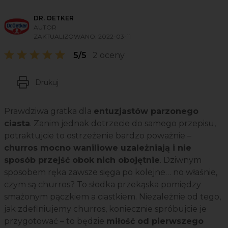
DR. OETKER
AUTOR
ZAKTUALIZOWANO:
2022-03-11
5/5
2 oceny
Drukuj
Prawdziwa gratka dla
entuzjastów parzonego
ciasta
. Zanim jednak dotrzecie do samego przepisu,
potraktujcie to ostrzeżenie bardzo poważnie –
churros mocno waniliowe uzależniają i nie
sposób przejść obok nich obojętnie
. Dziwnym
sposobem ręka zawsze sięga po kolejne… no właśnie,
czym są churros? To słodka przekąska pomiędzy
smażonym pączkiem a ciastkiem. Niezależnie od tego,
jak zdefiniujemy churros, koniecznie spróbujcie je
przygotować – to będzie
miłość od pierwszego