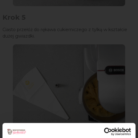
Krok 5
Ciasto przełóż do rękawa cukierniczego z tylką w kształcie
dużej gwiazdki.