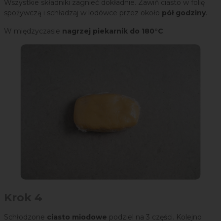
Wszystkie składniki zagnieć dokładnie. Zawiń ciasto w folię
spożywczą i schładzaj w lodówce przez około
pół godziny
.
W międzyczasie
nagrzej piekarnik do 180°C
.
Krok 4
Schłodzone
ciasto miodowe
podziel na 3 części. Kolejno