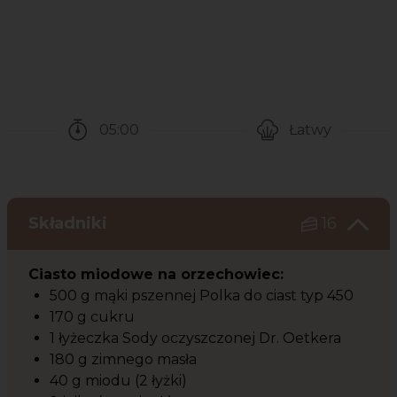
05:00
Łatwy
Czas potrzebny na przygotowanie przepisu
Poziom trudności
Składniki
16
Ciasto miodowe na orzechowiec:
500 g mąki pszennej Polka do ciast typ 450
170 g cukru
1 łyżeczka Sody oczyszczonej Dr. Oetkera
180 g zimnego masła
40 g miodu (2 łyżki)