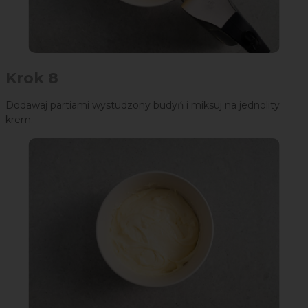
Krok 8
Dodawaj partiami wystudzony budyń i miksuj na jednolity
krem.