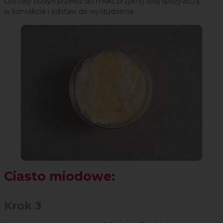
Gotowy budyń przełóź do miski, przykryj folią spożywczą
w kontakcie i odstaw do wystudzenia.
Ciasto miodowe:
Krok 3