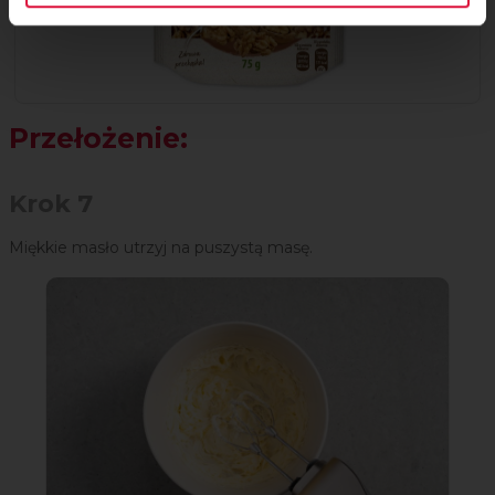
Przełożenie:
Krok 7
Miękkie masło utrzyj na puszystą masę.