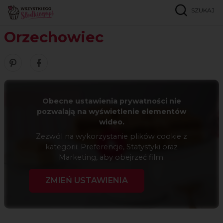
SZUKAJ
Strona główna
Przepisy
Ciasta przekładane
Orzechowiec
Orzechowiec
Zobacz nasze piny w serwisie Pinterest
Udostępnij ten przepis w serwisie Facebook
Obecne ustawienia prywatności nie
pozwalają na wyświetlenie elementów
wideo.
Zezwól na wykorzystanie plików cookie z
kategorii: Preferencje, Statystyki oraz
Marketing, aby obejrzeć film.
ZMIEŃ USTAWIENIA