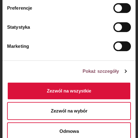
mechanizmie plików cookie znajdą Państwo w
Polityce
Preferencje
prywatności.
Statystyka
Może się przydać
Marketing
Orzechy Włoskie z linii Bakal Naturalnie
to wyjątkowa odmiana o wytrawnym,
intensywnym smaku i zawierają ogromne
Pokaż szczegóły
ilości białka.
Zezwól na wszystkie
Zezwól na wybór
Odmowa