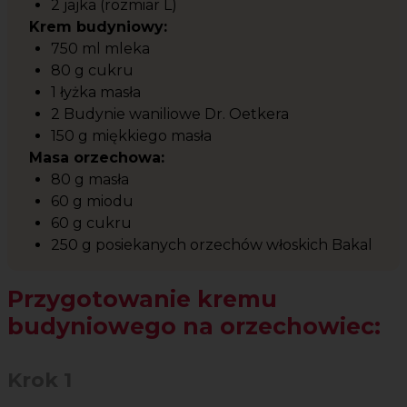
2 jajka (rozmiar L)
Krem budyniowy:
750 ml mleka
80 g cukru
1 łyżka masła
2 Budynie waniliowe Dr. Oetkera
150 g miękkiego masła
Masa orzechowa:
80 g masła
60 g miodu
60 g cukru
250 g posiekanych orzechów włoskich Bakal
Przygotowanie kremu
budyniowego na orzechowiec:
Krok 1