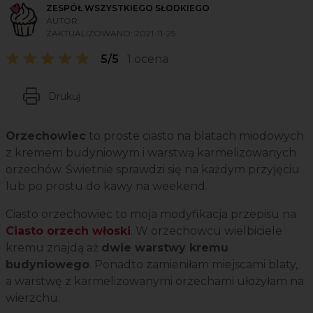
ZESPÓŁ WSZYSTKIEGO SŁODKIEGO
AUTOR
ZAKTUALIZOWANO:
2021-11-25
5/5
1 ocena
Drukuj
Orzechowiec
to proste ciasto na blatach miodowych
z kremem budyniowym i warstwą karmelizowanych
orzechów. Świetnie sprawdzi się na każdym przyjęciu
lub po prostu do kawy na weekend.
Ciasto orzechowiec to moja modyfikacja przepisu na
Ciasto orzech włoski
. W orzechowcu wielbiciele
kremu znajdą aż
dwie warstwy kremu
budyniowego
. Ponadto zamieniłam miejscami blaty,
a warstwę z karmelizowanymi orzechami ułożyłam na
wierzchu.