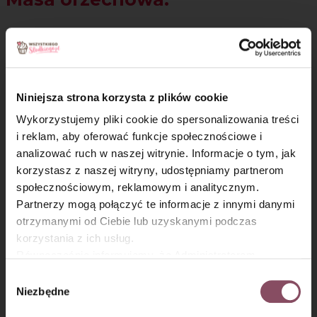
Krok 6
Masło, miód i cukier rozpuść w rondelku. Dodaj posiekane
orzechy włoskie Bakal, wymieszaj i podgrzewaj przez ok. 1
Niniejsza strona korzysta z plików cookie
minutę, mieszając.
Wykorzystujemy pliki cookie do spersonalizowania treści
Następnie rozłóż równomiernie na trzecim,
surowym blacie
i reklam, aby oferować funkcje społecznościowe i
ciasta
. Wstaw do piekarnika i piecz przez około 12-14 minut
analizować ruch w naszej witrynie. Informacje o tym, jak
do zrumienienia.
×
korzystasz z naszej witryny, udostępniamy partnerom
społecznościowym, reklamowym i analitycznym.
Partnerzy mogą połączyć te informacje z innymi danymi
otrzymanymi od Ciebie lub uzyskanymi podczas
korzystania z ich usług.
Równocześnie informujemy, że Administratorem
Państwa danych jest Dr. Oetker Polska Sp. z o.o.,
Wybór
Gdańsk (80-339) adres: Dickmana 14/15 więcej
Niezbędne
zgody
informacji o przetwarzaniu danych osobowych oraz