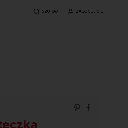
SZUKAJ
ZALOGUJ SIĘ
Zobacz nasze p
Udostępnij 
teczka