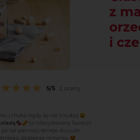
z m
orz
i cz
5/5
2 oceny
iu i chyba nigdy się nie znudzą 😄
koladą
🍫🥜 to zdecydowany faworyt
e po raz pierwszy istnieje duuuże
etniego, słodkiego romansu 😍