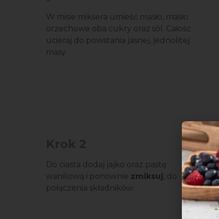
W misie miksera umieść masło, masło
orzechowe oba cukry oraz sól. Całość
ucieraj do powstania jasnej, jednolitej
masy.
Krok 2
Do ciasta dodaj jajko oraz pastę
waniliową i ponownie
zmiksuj
, do
połączenia składników.