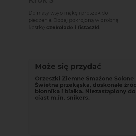
Krok 3
Do masy wsyp mąkę i proszek do
pieczenia. Dodaj pokrojoną w drobną
kostkę
czekoladę i fistaszki
.
Może się przydać
Orzeszki Ziemne Smażone Solone B
Świetna przekąska, doskonałe źró
błonnika i białka. Niezastąpiony d
ciast m.in. snikers.