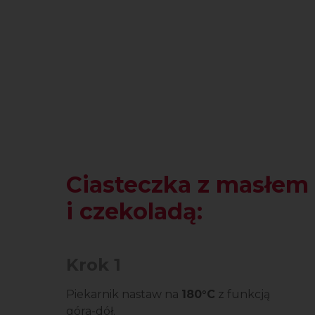
Ciasteczka z masłe
i czekoladą:
Krok 1
Piekarnik nastaw na
180°C
z funkcją
góra-dół.