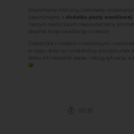
Wypełnione mleczną czekoladą i posiekanymi
zapominajmy o
dodatku pasty waniliowej
naszym ciasteczkom niepowtarzalny aromat,
idealnie rozprowadza się w cieście.
Ciasteczka z masłem orzechowym i czekolad
w ciągu dnia czy urodzinowy poczęstunek d
słoiku ich niewielki zapas - ratują sytuację 
😉
00:35
Czas potrzebny na przy