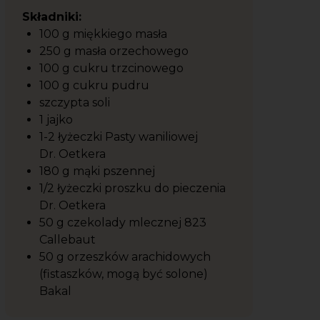
Składniki:
100 g miękkiego masła
250 g masła orzechowego
100 g cukru trzcinowego
100 g cukru pudru
szczypta soli
1 jajko
1-2 łyżeczki Pasty waniliowej
Dr. Oetkera
180 g mąki pszennej
1/2 łyżeczki proszku do pieczenia
Dr. Oetkera
50 g czekolady mlecznej 823
Callebaut
50 g orzeszków arachidowych
(fistaszków, mogą być solone)
Bakal