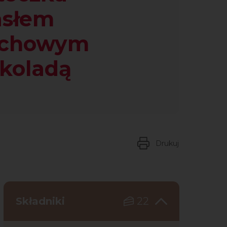
asłem
echowym
ekoladą
Drukuj
Składniki
22