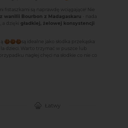
 fistaszkami są naprawdę wciągające! Nie
 z wanilii Bourbon z Madagaskaru
- nada
 a dzięki
gładkiej, żelowej konsystencji
ą 🍪🍪🍪są idealne jako słodka przekąska
la dzieci. Warto trzymać w puszce lub
w przypadku nagłej chęci na słodkie co nie co
Łatwy
gotowanie przepisu
Poziom trudności