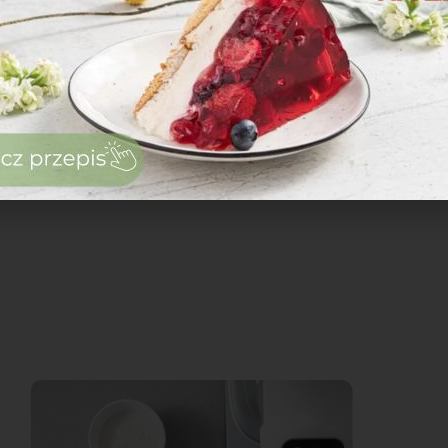
zaloguj
się
zarejestruj