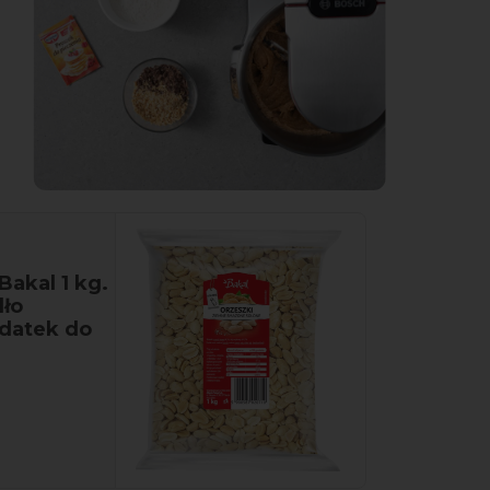
akal 1 kg.
dło
odatek do