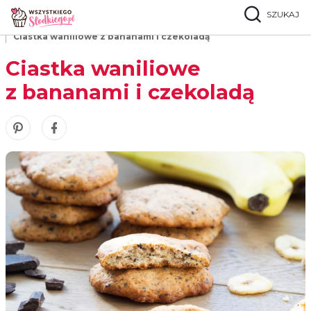
SZUKAJ
Strona główna
Przepisy
Ciasteczka
Ciastka waniliowe z bananami i czekoladą
Ciastka waniliowe
z bananami i czekoladą
Zobacz nasze piny w serwisie Pinterest
Udostępnij ten przepis w serwisie Facebook