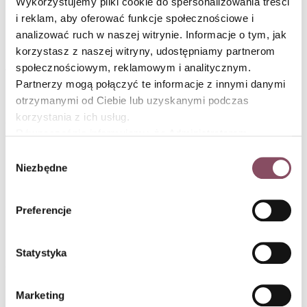
Wykorzystujemy pliki cookie do spersonalizowania treści
i reklam, aby oferować funkcje społecznościowe i
Krok 9
analizować ruch w naszej witrynie. Informacje o tym, jak
korzystasz z naszej witryny, udostępniamy partnerom
Upieczone ciasteczka wyciągnij z piekarnika i pozostaw do
społecznościowym, reklamowym i analitycznym.
wystudzenia.
Partnerzy mogą połączyć te informacje z innymi danymi
otrzymanymi od Ciebie lub uzyskanymi podczas
korzystania z ich usług.
Równocześnie informujemy, że Administratorem
Państwa danych jest Dr. Oetker Polska Sp. z o.o.,
Wybór
Gdańsk (80-339) adres: Dickmana 14/15 więcej
Niezbędne
zgody
Oceń przepis!
informacji o przetwarzaniu danych osobowych oraz
mechanizmie plików cookie znajdą Państwo w
Polityce
Preferencje
prywatności.
Statystyka
Marketing