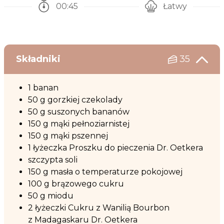
00:45
Łatwy
Czas potrzebny na przygotowanie przepisu
Poziom trudności
Składniki
35
1 banan
50 g gorzkiej czekolady
50 g suszonych bananów
150 g mąki pełnoziarnistej
150 g mąki pszennej
1 łyżeczka Proszku do pieczenia Dr. Oetkera
szczypta soli
150 g masła o temperaturze pokojowej
100 g brązowego cukru
50 g miodu
2 łyżeczki Cukru z Wanilią Bourbon
z Madagaskaru Dr. Oetkera