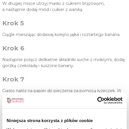
W drugiej misce utrzyj masło z cukrem brązowym,
a następnie dodaj miód i cukier z wanilią.
Krok 5
Ciągle mieszając dodawaj kolejno jajka i roztartego banana.
Krok 6
Następnie połącz delikatnie składniki suche z mokrymi, dodaj
gorzką czekoladę i suszone banany.
Krok 7
Ciasto nałóż na papier do pieczenia za pomocą łyżeczek. W
ten sposób utwórz około 35 ciastek.
Krok 8
Niniejsza strona korzysta z plików cookie
Blachy włóż do piekarnika i piecz przez około 15 minut do
zrumienienia.