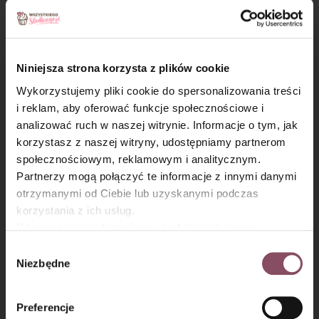
Krok 4
Biszkopty maczaj w kawie z likierem i układaj na dno
pucharków. Przesiej kakao i wyłóż na krem.
Niniejsza strona korzysta z plików cookie
Wykorzystujemy pliki cookie do spersonalizowania treści
i reklam, aby oferować funkcje społecznościowe i
Może się przydać
analizować ruch w naszej witrynie. Informacje o tym, jak
×
korzystasz z naszej witryny, udostępniamy partnerom
Oryginalne ciemne kakao z ziaren
społecznościowym, reklamowym i analitycznym.
kakaowca, o niezwykle intensywnym
Partnerzy mogą połączyć te informacje z innymi danymi
smaku i aromacie - wprost ZE ŚWIATA
NATURY. Doskonale sprawdzi się do
otrzymanymi od Ciebie lub uzyskanymi podczas
przygotowania ciast, polew, deserów i
korzystania z ich usług.
picia.
Równocześnie informujemy, że Administratorem
Państwa danych jest Dr. Oetker Polska Sp. z o.o.,
Wybór
Gdańsk (80-339) adres: Dickmana 14/15 więcej
Niezbędne
zgody
informacji o przetwarzaniu danych osobowych oraz
mechanizmie plików cookie znajdą Państwo w
Polityce
Preferencje
prywatności.