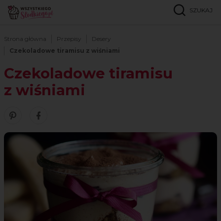
SZUKAJ
Strona główna
Przepisy
Desery
Czekoladowe tiramisu z wiśniami
Czekoladowe tiramisu
z wiśniami
Zobacz nasze piny w serwisie Pinterest
Udostępnij ten przepis w serwisie Facebook