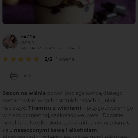
MAGDA
AUTOR
ZAKTUALIZOWANO:
2019-04-10
5/5
1 ocena
Drukuj
Sezon na wiśnie
powoli dobiega końca, dlatego
postanowiłam w tych ostatnich dniach się nimi
nacieszyć.
Tiramisu z wiśniami
- przygotowałam go
w nieco odmiennej, czekoladowej wersji. Dodanie
nutelli podkreśliło słodycz, która idealnie przełamała
się z
nasączonymi kawą i alkoholem
biszkoptami
oraz
lekko kwaskowatymi wiśniami