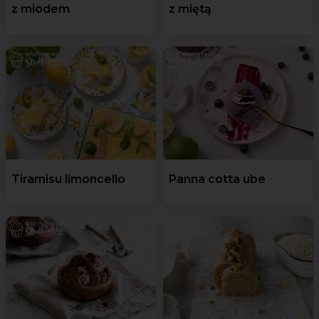
z miodem
z miętą
Tiramisu limoncello
Panna cotta ube