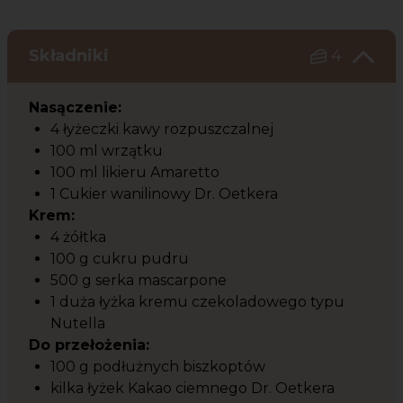
Składniki
4
Nasączenie:
4 łyżeczki kawy rozpuszczalnej
100 ml wrzątku
100 ml likieru Amaretto
1 Cukier wanilinowy Dr. Oetkera
Krem:
4 żółtka
100 g cukru pudru
500 g serka mascarpone
1 duża łyżka kremu czekoladowego typu
Nutella
Do przełożenia:
100 g podłużnych biszkoptów
kilka łyżek Kakao ciemnego Dr. Oetkera