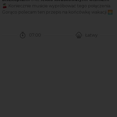
🍒
Koniecznie musicie wypróbować tego połączenia.
Gorąco polecam ten przepis na końcówkę wakacji 🌅
07:00
Łatwy
Czas potrzebny na przygotowanie przepisu
Poziom trudności