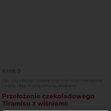
Krok 3
Cały czas miksując, dodawaj stopniowo serek mascarpone
i nutellę. Ubijaj do połączenia się składników.
Przełożenie czekoladowego
Tiramisu z wiśniami: