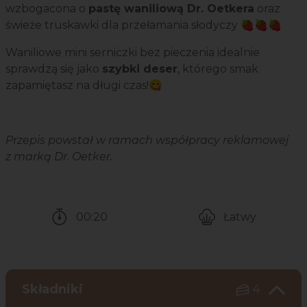
wzbogacona o
pastę waniliową Dr. Oetkera
oraz
świeże truskawki dla przełamania słodyczy 🍓🍓🍓
Waniliowe mini serniczki bez pieczenia idealnie
sprawdzą się jako
szybki deser
, którego smak
zapamiętasz na długi czas!😋
Przepis powstał w ramach współpracy reklamowej
z marką Dr. Oetker.
00:20
Łatwy
Czas potrzebny na przygotowanie przepisu
Poziom trudności
Składniki
4