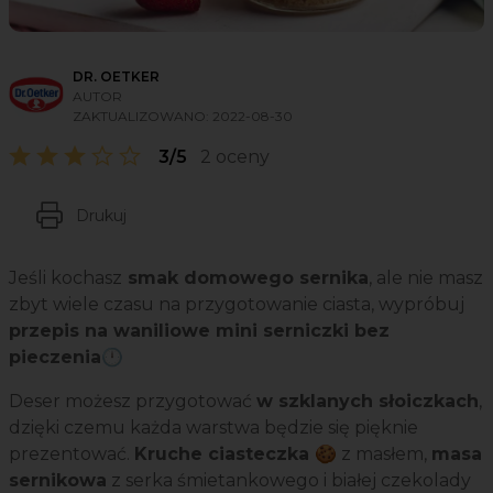
DR. OETKER
AUTOR
ZAKTUALIZOWANO:
2022-08-30
3/5
2 oceny
Drukuj
Jeśli kochasz
smak domowego sernika
, ale nie masz
zbyt wiele czasu na przygotowanie ciasta, wypróbuj
przepis na waniliowe mini serniczki bez
pieczenia🕛
Deser możesz przygotować
w szklanych słoiczkach
,
dzięki czemu każda warstwa będzie się pięknie
prezentować.
Kruche ciasteczka 🍪
z masłem,
masa
sernikowa
z serka śmietankowego i białej czekolady