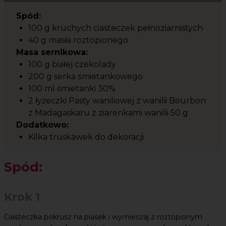
Spód:
100 g kruchych ciasteczek pełnoziarnistych
40 g masła roztopionego
Masa sernikowa:
100 g białej czekolady
200 g serka śmietankowego
100 ml śmietanki 30%
2 łyżeczki Pasty waniliowej z wanilii Bourbon
z Madagaskaru z ziarenkami wanilii 50 g
Dodatkowo:
Kilka truskawek do dekoracji
Spód:
Krok 1
Ciasteczka pokrusz na piasek i wymieszaj z roztopionym