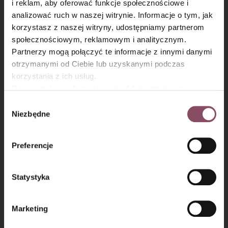
i reklam, aby oferować funkcje społecznościowe i
Krok 5
analizować ruch w naszej witrynie. Informacje o tym, jak
×
korzystasz z naszej witryny, udostępniamy partnerom
Podawaj przyozdobionymi świeżymi truskawkami.
społecznościowym, reklamowym i analitycznym.
Partnerzy mogą połączyć te informacje z innymi danymi
otrzymanymi od Ciebie lub uzyskanymi podczas
korzystania z ich usług.
Równocześnie informujemy, że Administratorem
Państwa danych jest Dr. Oetker Polska Sp. z o.o.,
Wybór
Oceń przepis!
Gdańsk (80-339) adres: Dickmana 14/15 więcej
Niezbędne
zgody
informacji o przetwarzaniu danych osobowych oraz
mechanizmie plików cookie znajdą Państwo w
Polityce
Preferencje
prywatności.
Statystyka
Marketing