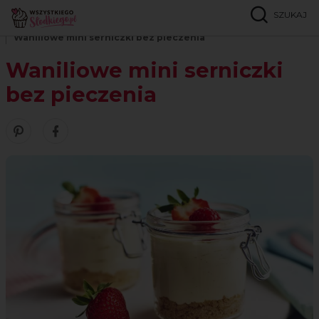
SZUKAJ
Strona główna
Przepisy
Szybkie i proste
Waniliowe mini serniczki bez pieczenia
Waniliowe mini serniczki
bez pieczenia
Zobacz nasze piny w serwisie Pinterest
Udostępnij ten przepis w serwisie Facebook