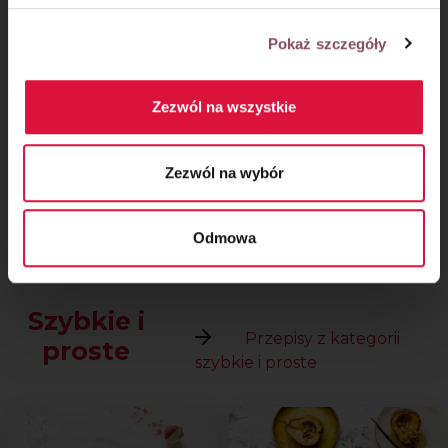
Komentarze
Pokaż szczegóły
Zezwól na wszystkie
Zezwól na wybór
Zobacz kolejne przepisy
na desery
Odmowa
Szybkie i
Przepisy z kategorii
proste
szybkie i proste