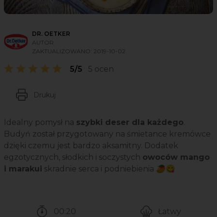
DR. OETKER
AUTOR
ZAKTUALIZOWANO:
2019-10-02
5/5
5 ocen
Drukuj
Idealny pomysł na
szybki deser dla każdego
.
Budyń został przygotowany na śmietance kremówce
dzięki czemu jest bardzo aksamitny. Dodatek
egzotycznych, słodkich i soczystych
owoców mango
i marakui
skradnie serca i podniebienia 🥭😋
00:20
Łatwy