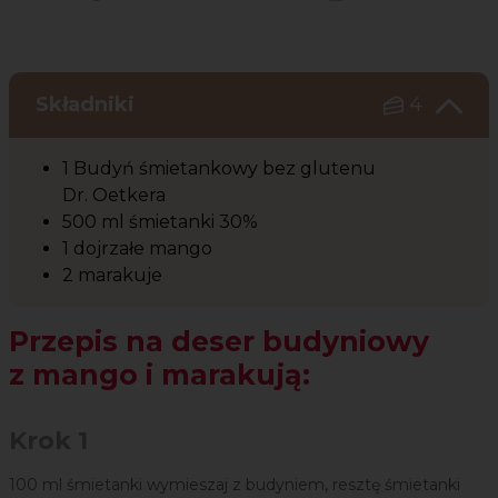
Czas potrzebny na przygotowanie przepisu
Poziom trudności
Składniki
4
1 Budyń śmietankowy bez glutenu
Dr. Oetkera
500 ml śmietanki 30%
1 dojrzałe mango
2 marakuje
Przepis na deser budyniowy
z mango i marakują:
Krok 1
100 ml śmietanki wymieszaj z budyniem, resztę śmietanki