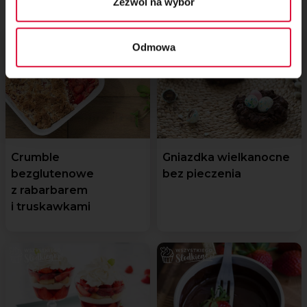
Zezwól na wybór
Odmowa
Crumble
Gniazdka wielkanocne
bezglutenowe
bez pieczenia
z rabarbarem
i truskawkami