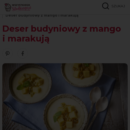
SZUKAJ
Strona główna
Przepisy
Desery
Deser budyniowy z mango i marakują
Deser budyniowy z mango
i marakują
Zobacz nasze piny w serwisie Pinterest
Udostępnij ten przepis w serwisie Facebook