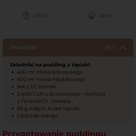
00:30
Łatwy
Czas potrzebny na przygotowanie przepisu
Poziom trudności
Składniki
4
Składniki na pudding z tapioki:
400 ml mleka kokosowego
400 ml mleka migdałowego
sok z 1/2 limonki
3 łyżki Cukru brzozowego - Ksylitolu
z Finlandii Dr. Oetkera
60 g małych kulek tapioki
1 dojrzałe mango
Przygotowanie puddingu