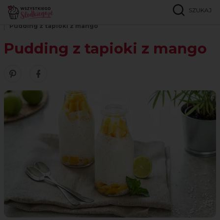
SZUKAJ
Strona główna
Przepisy
Bez laktozy
Pudding z tapioki z mango
Pudding z tapioki z mango
Zobacz nasze piny w serwisie Pinterest
Udostępnij ten przepis w serwisie Facebook