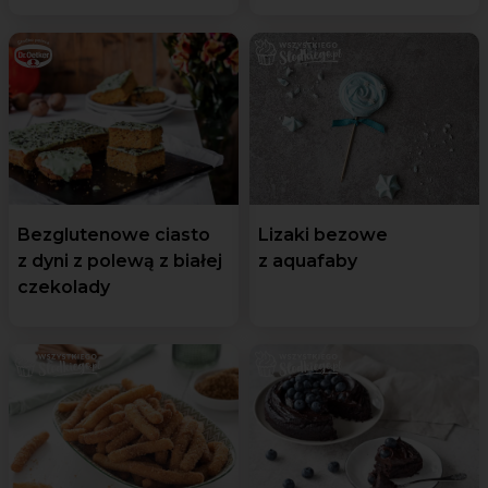
Bezglutenowe ciasto
Lizaki bezowe
z dyni z polewą z białej
z aquafaby
czekolady