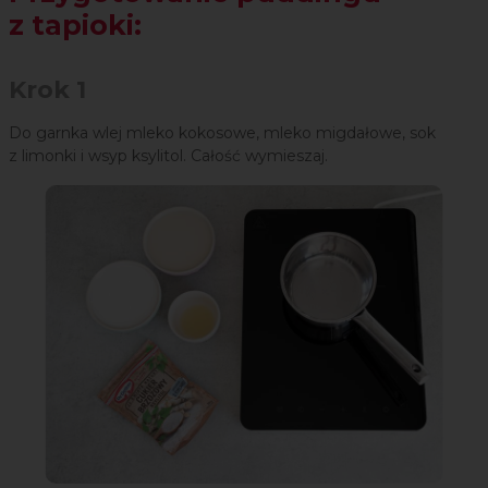
z tapioki:
Krok 1
Do garnka wlej mleko kokosowe, mleko migdałowe, sok
z limonki i wsyp ksylitol. Całość wymieszaj.