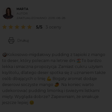
MARTA
AUTOR
ZAKTUALIZOWANO:
2019-08-28
5/5
3 oceny
Drukuj
🥥Kokosowo-migdałowy pudding z tapioki z mango
to deser, który polecam na letnie dni 🏖️To bardzo
lekka i smaczna propozycja. Zamiast cukru użyłam
ksylitolu, dlatego deser spotka się z uznaniem także
osób dbających o linię 💪 Bogaty aromat dodaje
deserowi soczyste mango 🥭 Na koniec warto
udekorować pudding limonką i świeżymi listkami
mięty. Wygląda dobrze? Zapewniam, że smakuje
jeszcze lepiej 😊