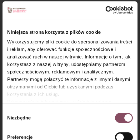
Zestaw 6 pastelowych foremek, które
idealnie sprawdzą się do deserów. Każda
posiada dwa wieczka – jedno chroni
zawartość foremki przed wysychaniem i
Niniejsza strona korzysta z plików cookie
zapachami z zewnątrz, a druga ułatwia
wyjęcie deseru. Hit zwłaszcza do
Wykorzystujemy pliki cookie do spersonalizowania treści
przygotowania lodów czy letnich
i reklam, aby oferować funkcje społecznościowe i
deserów na słoneczne dni!
analizować ruch w naszej witrynie. Informacje o tym, jak
×
korzystasz z naszej witryny, udostępniamy partnerom
społecznościowym, reklamowym i analitycznym.
Partnerzy mogą połączyć te informacje z innymi danymi
otrzymanymi od Ciebie lub uzyskanymi podczas
korzystania z ich usług.
Równocześnie informujemy, że Administratorem
Państwa danych jest Dr. Oetker Polska Sp. z o.o.,
Wybór
Gdańsk (80-339) adres: Dickmana 14/15 więcej
Niezbędne
zgody
Krok 4
informacji o przetwarzaniu danych osobowych oraz
mechanizmie plików cookie znajdą Państwo w
Polityce
Przelej ciepły pudding do pojemników. Dodaj pozostałe
Preferencje
prywatności.