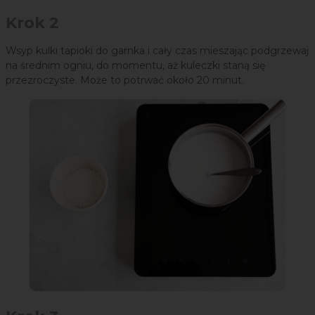
Krok 2
Wsyp kulki tapioki do garnka i cały czas mieszając podgrzewaj
na średnim ogniu, do momentu, aż kuleczki staną się
przezroczyste. Może to potrwać około 20 minut.