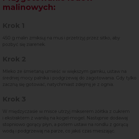
malinowych:
Krok 1
450 g malin zmiksuj na mus i przetrzyj przez sitko, aby
pozbyć się ziarenek.
Krok 2
Mleko ze śmietaną umieść w większym garnku, ustaw na
średniej mocy palnika i podgrzewaj do zagotowania. Gdy tylko
zaczną się gotować, natychmiast zdejmij je z ognia.
Krok 3
W międzyczasie w misce utrzyj mikserem żółtka z cukrem
i ekstraktem z wanilią na kogel-mogel. Następnie dodawaj
stopniowo gorący płyn, a potem ustaw na rondlu z gorącą
wodą i podgrzewaj na parze, co jakiś czas mieszając.