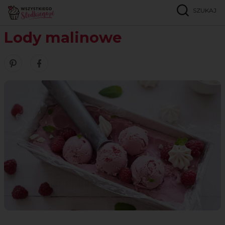
SZUKAJ
Strona główna
Przepisy
Lody
Lody malinowe
Lody malinowe
Zobacz nasze piny w serwisie Pinterest
Udostępnij ten przepis w serwisie Facebook