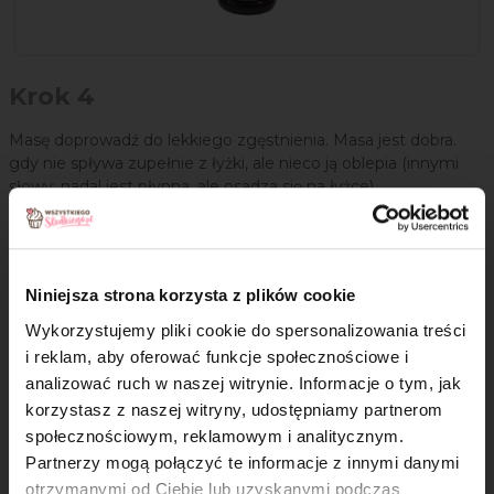
Krok 4
Masę doprowadź do lekkiego zgęstnienia. Masa jest dobra.
gdy nie spływa zupełnie z łyżki, ale nieco ją oblepia (innymi
słowy: nadal jest płynna, ale osadza się na łyżce).
Krok 5
Zdejmij miskę znad pary, dodaj wcześniej przygotowany mus
Niniejsza strona korzysta z plików cookie
malinowy, dokładnie wymieszaj i przykryj folią spożywczą.
Wykorzystujemy pliki cookie do spersonalizowania treści
Krok 6
i reklam, aby oferować funkcje społecznościowe i
analizować ruch w naszej witrynie. Informacje o tym, jak
Całość dobrze schłodź w lodówce, następnie umieść
×
korzystasz z naszej witryny, udostępniamy partnerom
w maszynie do lodów, dodając także pozostawione maliny
społecznościowym, reklamowym i analitycznym.
w całości. Lody powinny mieszać się około 20 - 30 minut. Po
Partnerzy mogą połączyć te informacje z innymi danymi
tym czasie przełóż je do pojemniczka i włóż do zamrażarki do
otrzymanymi od Ciebie lub uzyskanymi podczas