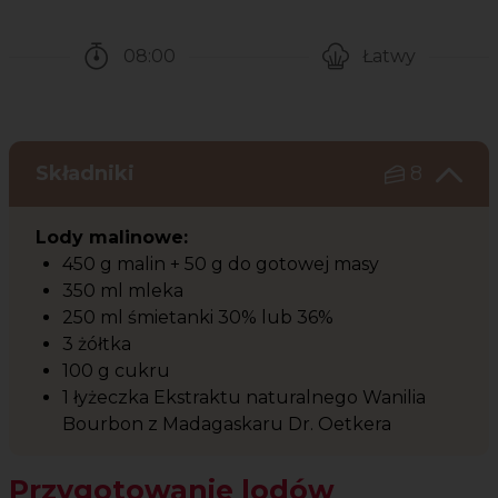
08:00
Łatwy
Czas potrzebny na przygotowanie przepisu
Poziom trudności
Składniki
8
Lody malinowe:
450 g malin + 50 g do gotowej masy
350 ml mleka
250 ml śmietanki 30% lub 36%
3 żółtka
100 g cukru
1 łyżeczka Ekstraktu naturalnego Wanilia
Bourbon z Madagaskaru Dr. Oetkera
Przygotowanie lodów