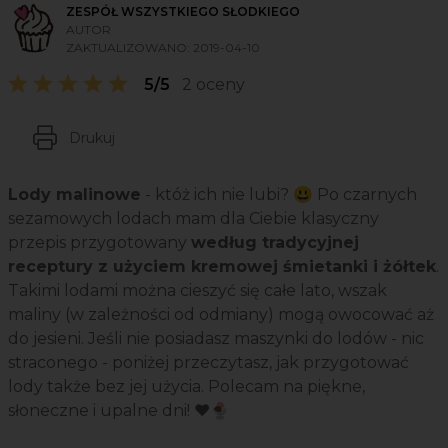
ZESPÓŁ WSZYSTKIEGO SŁODKIEGO
AUTOR
ZAKTUALIZOWANO:
2019-04-10
5/5
2 oceny
Drukuj
Lody malinowe
- któż ich nie lubi? 😃 Po czarnych
sezamowych lodach mam dla Ciebie klasyczny
przepis przygotowany
według tradycyjnej
receptury z użyciem kremowej śmietanki i żółtek
.
Takimi lodami można cieszyć się całe lato, wszak
maliny (w zależności od odmiany) mogą owocować aż
do jesieni. Jeśli nie posiadasz maszynki do lodów - nic
straconego - poniżej przeczytasz, jak przygotować
lody także bez jej użycia. Polecam na piękne,
słoneczne i upalne dni! ❤️🍨