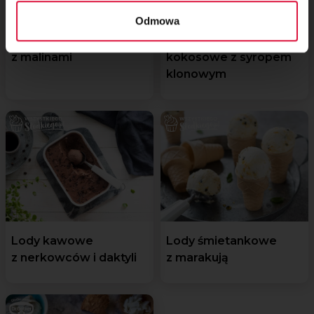
Odmowa
Lodowa tarta
Lody czekoladowo-
z malinami
kokosowe z syropem
klonowym
Lody kawowe
Lody śmietankowe
z nerkowców i daktyli
z marakują