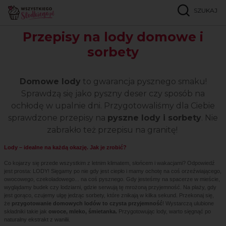
SZUKAJ
Strona główna
Popularne przepisy
Lody
Przepisy na lody domowe i
sorbety
Domowe lody
to gwarancja pysznego smaku!
Sprawdzą się jako pyszny deser czy sposób na
ochłodę w upalnie dni. Przygotowaliśmy dla Ciebie
sprawdzone przepisy na
pyszne lody i sorbety
. Nie
zabrakło też przepisu na granitę!
Lody – idealne na każdą okazję. Jak je zrobić?
Co kojarzy się przede wszystkim z letnim klimatem, słońcem i wakacjami? Odpowiedź
jest prosta: LODY! Sięgamy po nie gdy jest ciepło i mamy ochotę na coś orzeźwiającego,
owocowego, czekoladowego... na coś pysznego. Gdy jesteśmy na spacerze w mieście,
wyglądamy budek czy lodziarni, gdzie serwują tę mrożoną przyjemność. Na plaży, gdy
jest gorąco, czujemy ulgę jedząc sorbety, które znikają w kilka sekund. Przekonaj się,
że
przygotowanie domowych lodów to czysta przyjemność
! Wystarczą ulubione
składniki takie jak
owoce, mleko, śmietanka.
Przygotowując lody, warto sięgnąć po
naturalny ekstrakt z wanilii.