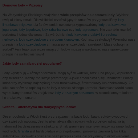
Domowe lody – Przepisy
Na Wszystkiego Słodkiego znajdziesz
wiele przepisów na domowe lody
. Wybierz
swój ulubiony smak! Dla wielbicieli orzeźwiających smaków przygotowaliśmy
lody
limonkowo-miętowe
, dla fanów letnich owoców przygotowaliśmy
lody truskawkowo-
jogurtowe
,
lody jagodowe
,
lody rabarbarowe
czy
lody agrestowe
. Nie zabrakło również
sorbetów i lodów dla wegan. Są wśród nich
lody kawowe z daktyli i orzechów
nerkowca
,
lody czekoladowe z syropem klonowym
. Kochasz czekoladę? Wypróbuj nasz
przepis na
lody czekoladowe
z mascarpone, czekolady i śmietanki! Masz ochotę na
sorbet? Fani tego typu orzeżwiających lodów muszą wypróbować nasz sprawdzony
przepis na sorbet wiśniowy!
Jakie lody są najbardziej popularne?
Lody występują w różnych formach. Mogą być w wafelku, rożku, na patyku, w pucharku
czy miseczce. Każdy ma swoje preferencje. A jakie smaki cieszą się uznaniem? Polscy
lodożercy wybierają najczęściej smak truskawkowy, śmietankowy lub czekoladowy. Od
kilku sezonów na topie są także lody o smaku słonego karmelu. Natomiast wśród nieco
wyszukanych smaków znajdziesz
lody z czarnym sezamem
, w niecodziennym kolorze
i o chałwowym smaku.
Granita – alternatywa dla tradycyjnych lodów
Deser pochodzi z Włoch i jest przyrządzany na bazie lodu, kawy, soków owocowych
czy świeżych owoców. Jest to alternatywa dla tradycyjnych sorbetów, odróżnia ją
natomiast bardziej ziarnista struktura. Smak granity jest intensywniejszy niż smak lodów
wodnych.
Granita
jest bardzo łatwa w przygotowaniu, ponieważ zawiera tylko kilka
składników. Sprawdź koniecznie nasz przepis i ciesz cię przyjemnym orzeźwieniem!