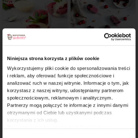
Domowe lody z sosem
Lody wiśniowe
waniliowym
z czekoladą
Niniejsza strona korzysta z plików cookie
Wykorzystujemy pliki cookie do spersonalizowania treści
i reklam, aby oferować funkcje społecznościowe i
analizować ruch w naszej witrynie. Informacje o tym, jak
×
korzystasz z naszej witryny, udostępniamy partnerom
społecznościowym, reklamowym i analitycznym.
Partnerzy mogą połączyć te informacje z innymi danymi
otrzymanymi od Ciebie lub uzyskanymi podczas
korzystania z ich usług.
Równocześnie informujemy, że Administratorem
Lody pistacjowe
Lody bananowe
Państwa danych jest Dr. Oetker Polska Sp. z o.o.,
Wybór