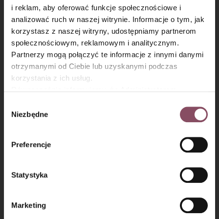
mieszania składników ciasta w misce, jak
i reklam, aby oferować funkcje społecznościowe i
i wyrównania ciasta czy kremu w blaszce.
analizować ruch w naszej witrynie. Informacje o tym, jak
×
korzystasz z naszej witryny, udostępniamy partnerom
społecznościowym, reklamowym i analitycznym.
Partnerzy mogą połączyć te informacje z innymi danymi
otrzymanymi od Ciebie lub uzyskanymi podczas
korzystania z ich usług.
Równocześnie informujemy, że Administratorem
Państwa danych jest Dr. Oetker Polska Sp. z o.o.,
Wybór
Gdańsk (80-339) adres: Dickmana 14/15 więcej
Niezbędne
zgody
informacji o przetwarzaniu danych osobowych oraz
mechanizmie plików cookie znajdą Państwo w
Polityce
Przełożenie torcika lodowego
Preferencje
prywatności.
śmietankowo-porzeczkowego:
Statystyka
Krok 8
Marketing
Masę śmietankową podziel na dwie części - większą