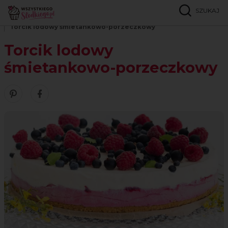
SZUKAJ
Strona główna
Przepisy
Lody
Torcik lodowy śmietankowo-porzeczkowy
Torcik lodowy
śmietankowo-porzeczkowy
Zobacz nasze piny w serwisie Pinterest
Udostępnij ten przepis w serwisie Facebook