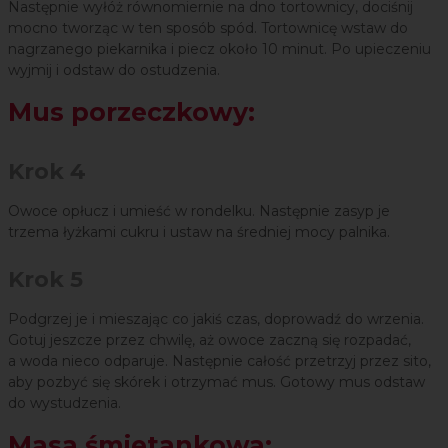
Następnie wyłóż równomiernie na dno tortownicy, dociśnij
mocno tworząc w ten sposób spód. Tortownicę wstaw do
nagrzanego piekarnika i piecz około 10 minut. Po upieczeniu
wyjmij i odstaw do ostudzenia.
Mus porzeczkowy:
Krok 4
Owoce opłucz i umieść w rondelku. Następnie zasyp je
trzema łyżkami cukru i ustaw na średniej mocy palnika.
Krok 5
Podgrzej je i mieszając co jakiś czas, doprowadź do wrzenia.
Gotuj jeszcze przez chwilę, aż owoce zaczną się rozpadać,
a woda nieco odparuje. Następnie całość przetrzyj przez sito,
aby pozbyć się skórek i otrzymać mus. Gotowy mus odstaw
do wystudzenia.
Masa śmietankowa: