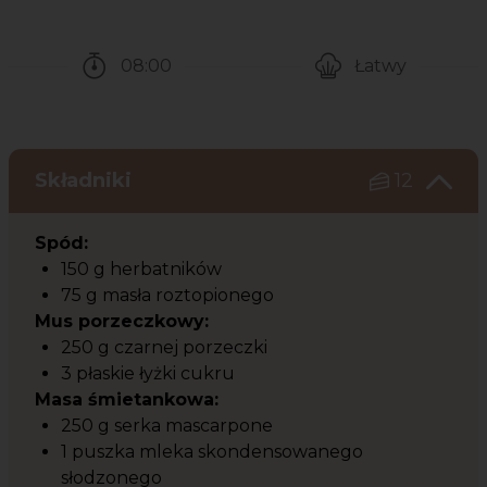
08:00
Łatwy
Czas potrzebny na przygotowanie przepisu
Poziom trudności
Składniki
12
Spód:
150 g herbatników
75 g masła roztopionego
Mus porzeczkowy:
250 g czarnej porzeczki
3 płaskie łyżki cukru
Masa śmietankowa:
250 g serka mascarpone
1 puszka mleka skondensowanego
słodzonego