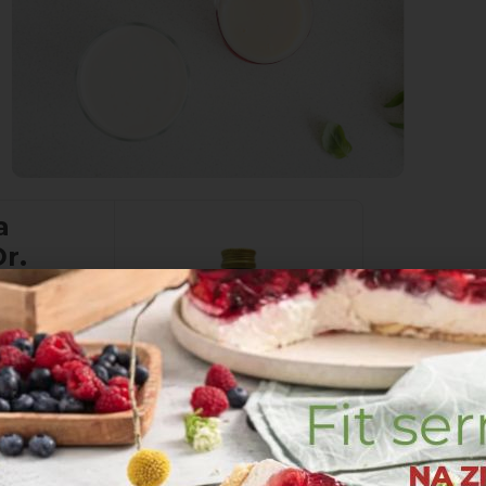
a
r.
ów: ciast,
j
nasionkami
ekach,
t.