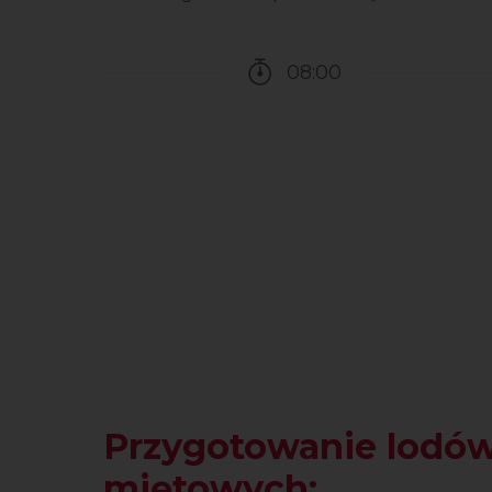
08:00
Czas potrzebny na przy
Przygotowanie lodó
miętowych: