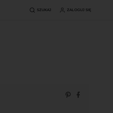
SZUKAJ
ZALOGUJ SIĘ
Zobacz nasze p
Udostępnij 