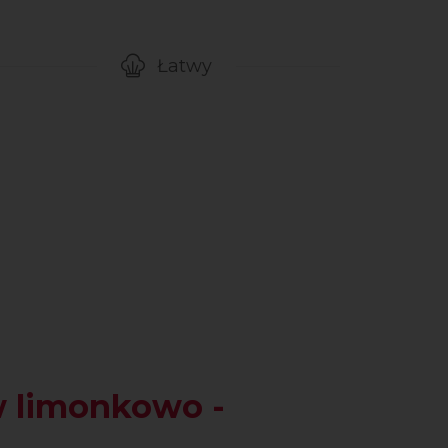
Łatwy
gotowanie przepisu
Poziom trudności
w limonkowo -