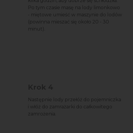
kilka godzin, aby dobrze się schłodziła.
Po tym czasie masę na lody limonkowo
- miętowe umieść w maszynie do lodów
(powinna mieszać się około 20 - 30
minut).
Krok 4
Następnie lody przełóż do pojemniczka
i włóż do zamrażarki do całkowitego
zamrożenia.