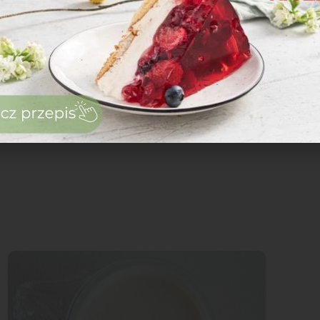
zaloguj
się
zarejestruj