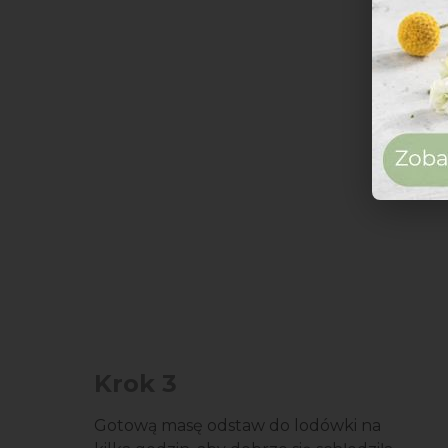
Krok 3
Gotową masę odstaw do lodówki na