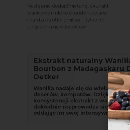
Następnie dodaj śmietanę, ekstrakt
waniliowy i mleko skondensowane
i bardzo krótko zmiksuj - tylko do
połączenia się składników.
Ekstrakt naturalny Wanili
Bourbon z Madagaskaru D
Oetker
Wanilia nadaje się do wielu przepis
deserów, kompotów. Dzięki płynne
konsystencji ekstrakt z wanilii z 
dokładnie rozprowadza się w wypi
oddając im swój intensywny aroma