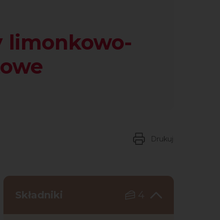
 limonkowo-
towe
Drukuj
Składniki
4