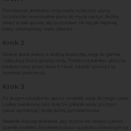
Pomarańcze dokładnie umyj ciepłą wodą przy użyciu
szczoteczki i ewentualnie płynu do mycia naczyń. Skórkę
obierz w taki sposób, aby pozostawić na niej jak najmniej
białej, wewnętrznej części (albedo).
Krok 2
Obrane skórki pokrój w drobną kosteczkę, wsyp do garnka
i zalej dużą ilością gorącej wody. Postaw na palniku i gotuj na
średniej mocy przez około 5 minut, odcedź i powtórz tę
czynność jeszcze raz.
Krok 3
Po drugim odcedzeniu opłucz rondelek, wsyp do niego cukier
i cukier wanilinowy oraz dolej 1/4 szklanki wody, po czym
całość wymieszaj i dodaj skórkę pomarańczową.
Składniki mieszaj delikatnie, aby zbytnio nie oblepić cukrem
ścianek rondelka. Rondelek postaw na palniku ustawionym na