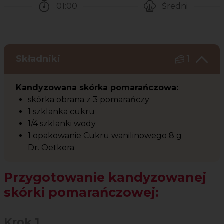
01:00
Średni
Czas potrzebny na przygotowanie przepisu
Poziom trudności
Składniki
1
Kandyzowana skórka pomarańczowa:
skórka obrana z 3 pomarańczy
1 szklanka cukru
1/4 szklanki wody
1 opakowanie Cukru wanilinowego 8 g
Dr. Oetkera
Przygotowanie kandyzowanej
skórki pomarańczowej:
Krok 1