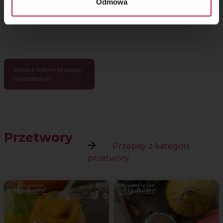
Komentarze
Odmowa
Zobacz kolejne przepisy
na przetwory
Przetwory
Przepisy z kategorii
przetwory