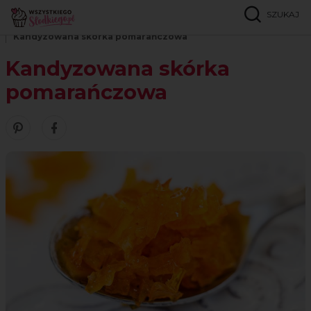
SZUKAJ
Strona główna
Przepisy
Przetwory
Kandyzowana skórka pomarańczowa
Kandyzowana skórka
pomarańczowa
Zobacz nasze piny w serwisie Pinterest
Udostępnij ten przepis w serwisie Facebook