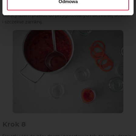
Odmowa
Krok 7
Gorący dżem przełóż do przygotowanych wcześniej słoików
i szczelnie zamknij.
Krok 8