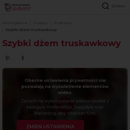
SZUKAJ
Strona główna
Przepisy
Przetwory
Szybki dżem truskawkowy
Szybki dżem truskawkowy
Zobacz nasze piny w serwisie Pinterest
Udostępnij ten przepis w serwisie Facebook
Obecne ustawienia prywatności nie
pozwalają na wyświetlenie elementów
wideo.
Zezwól na wykorzystanie plików cookie z
kategorii: Preferencje, Statystyki oraz
Marketing, aby obejrzeć film.
ZMIEŃ USTAWIENIA