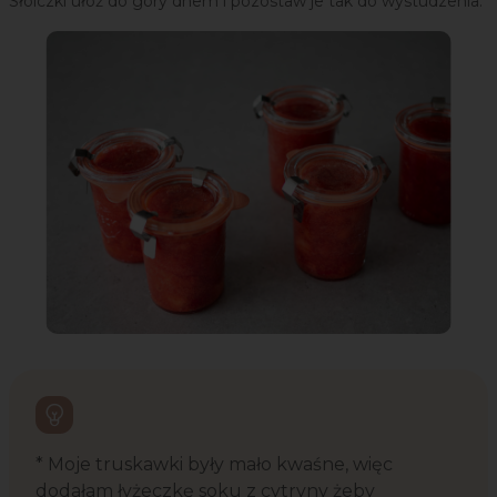
Słoiczki ułóż do góry dnem i pozostaw je tak do wystudzenia.
* Moje truskawki były mało kwaśne, więc
dodałam łyżeczkę soku z cytryny żeby