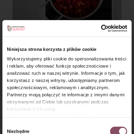
Krok 5
Niniejsza strona korzysta z plików cookie
Następnie dodaj cukier oraz łyżkę soku z cytryny.
Wykorzystujemy pliki cookie do spersonalizowania treści
i reklam, aby oferować funkcje społecznościowe i
analizować ruch w naszej witrynie. Informacje o tym, jak
×
korzystasz z naszej witryny, udostępniamy partnerom
społecznościowym, reklamowym i analitycznym.
Partnerzy mogą połączyć te informacje z innymi danymi
otrzymanymi od Ciebie lub uzyskanymi podczas
korzystania z ich usług.
Równocześnie informujemy, że Administratorem
Państwa danych jest Dr. Oetker Polska Sp. z o.o.,
Wybór
Gdańsk (80-339) adres: Dickmana 14/15 więcej
Niezbędne
zgody