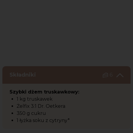
Składniki
6
Szybki dżem truskawkowy:
1 kg truskawek
Żelfix 3:1 Dr. Oetkera
350 g cukru
1 łyżka soku z cytryny*