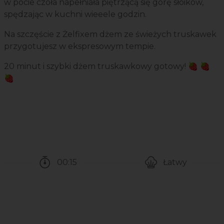
w pocie czoła napełniała piętrzącą się górę słoików,
spędzając w kuchni wieeele godzin.
Na szczęście z Żelfixem dżem ze świeżych truskawek
przygotujesz w ekspresowym tempie.
20 minut i szybki dżem truskawkowy gotowy! 🍓 🍓
🍓
00:15
Łatwy
Czas potrzebny na przygotowanie przepisu
Poziom trudności