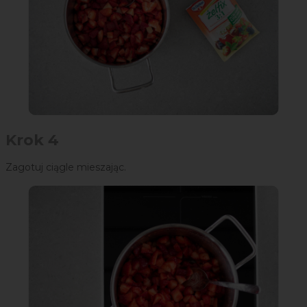
Krok 4
Zagotuj ciągle mieszając.