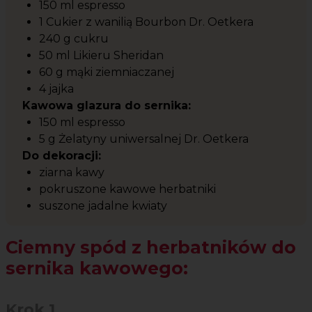
150 ml espresso
1 Cukier z wanilią Bourbon Dr. Oetkera
240 g cukru
50 ml Likieru Sheridan
60 g mąki ziemniaczanej
4 jajka
Kawowa glazura do sernika:
150 ml espresso
5 g Żelatyny uniwersalnej Dr. Oetkera
Do dekoracji:
ziarna kawy
pokruszone kawowe herbatniki
suszone jadalne kwiaty
Ciemny spód z herbatników do
sernika kawowego:
Krok 1