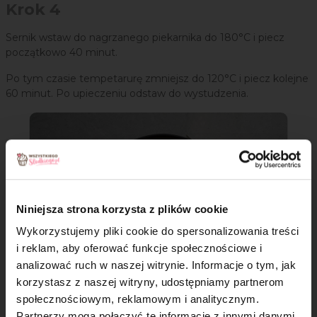
Krok 4
Sernik wstaw do nagrzanego piekarnika do 180°C i piecz
początkowo 40 minut.
Po tym czasie tempetarurę zmniejsz do 120°C i piecz kolejne
60 minut. Po upieczeniu odstaw do wystudzenia.
Niniejsza strona korzysta z plików cookie
Wykorzystujemy pliki cookie do spersonalizowania treści
i reklam, aby oferować funkcje społecznościowe i
analizować ruch w naszej witrynie. Informacje o tym, jak
×
korzystasz z naszej witryny, udostępniamy partnerom
społecznościowym, reklamowym i analitycznym.
Partnerzy mogą połączyć te informacje z innymi danymi