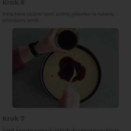
Krok 6
Kiedy kawa zacznie tężeć, przelej galaretkę na najlepiej
schłodzony sernik.
Krok 7
Sernik kawowy wstaw do lodówki do zastygnięcia glazury.