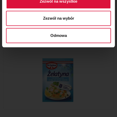
Zezwól na wszystkie
Zezwól na wybór
Żelatyna 20 g
Niezastąpiony dodatek do
Odmowa
przygotowywania ciast i deserów.