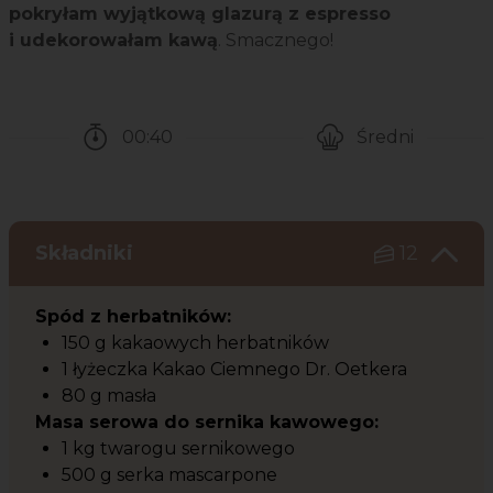
pokryłam wyjątkową glazurą z espresso
i udekorowałam kawą
. Smacznego!
00:40
Średni
Czas potrzebny na przygotowanie przepisu
Poziom trudności
Składniki
12
Spód z herbatników:
150 g kakaowych herbatników
1 łyżeczka Kakao Ciemnego Dr. Oetkera
80 g masła
Masa serowa do sernika kawowego:
1 kg twarogu sernikowego
500 g serka mascarpone