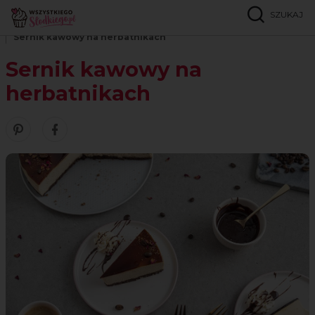
SZUKAJ
Strona główna
Przepisy
Serniki i ciasta z serem
Sernik kawowy na herbatnikach
Sernik kawowy na
herbatnikach
Zobacz nasze piny w serwisie Pinterest
Udostępnij ten przepis w serwisie Facebook