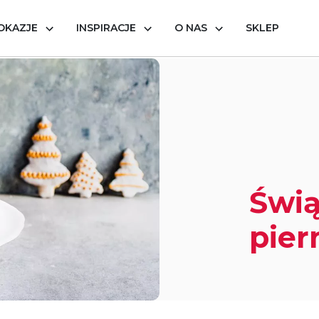
OKAZJE
INSPIRACJE
O NAS
SKLEP
iernikowy
Świą
pier