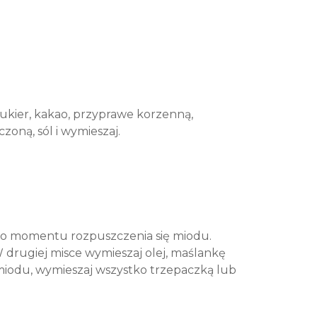
cukier, kakao, przyprawe korzenną,
zoną, sól i wymieszaj.
zaloguj
o momentu rozpuszczenia się miodu.
się
zarejestruj
W drugiej misce wymieszaj olej, maślankę
i miodu, wymieszaj wszystko trzepaczką lub