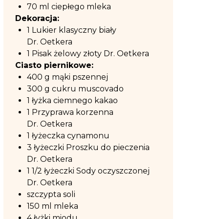
70 ml ciepłego mleka
Dekoracja:
1 Lukier klasyczny biały
Dr. Oetkera
1 Pisak żelowy złoty Dr. Oetkera
Ciasto piernikowe:
400 g mąki pszennej
300 g cukru muscovado
1 łyżka ciemnego kakao
1 Przyprawa korzenna
Dr. Oetkera
1 łyżeczka cynamonu
3 łyżeczki Proszku do pieczenia
Dr. Oetkera
1 1/2 łyżeczki Sody oczyszczonej
Dr. Oetkera
szczypta soli
150 ml mleka
4 łyżki miodu