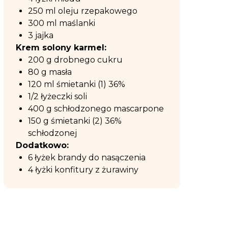
250 ml oleju rzepakowego
300 ml maślanki
3 jajka
Krem solony karmel:
200 g drobnego cukru
80 g masła
120 ml śmietanki (1) 36%
1/2 łyżeczki soli
400 g schłodzonego mascarpone
150 g śmietanki (2) 36%
schłodzonej
Dodatkowo:
6 łyżek brandy do nasączenia
4 łyżki konfitury z żurawiny