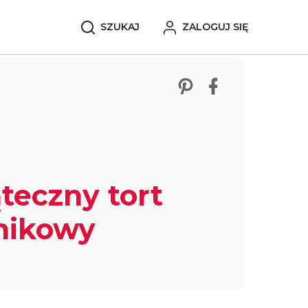
SZUKAJ
ZALOGUJ SIĘ
Zobacz nasze p
Udostępnij 
teczny tort
nikowy