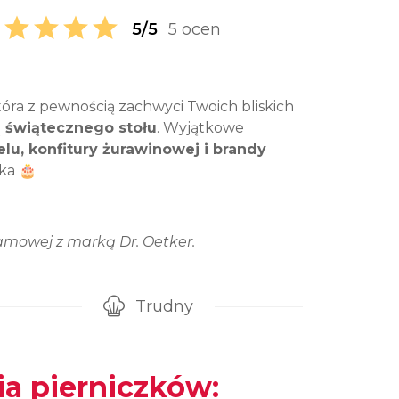
5/5
5 ocen
tóra z pewnością zachwyci Twoich bliskich
 świątecznego stołu
. Wyjątkowe
lu, konfitury żurawinowej i brandy
oka 🎂
amowej z marką Dr. Oetker.
Trudny
gotowanie przepisu
Poziom trudności
a pierniczków: