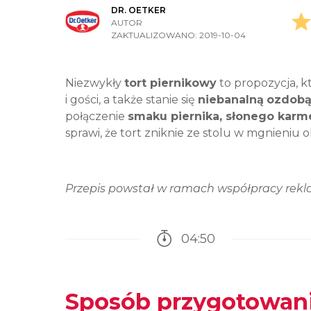
DR. OETKER
AUTOR
ZAKTUALIZOWANO:
2019-10-04
Niezwykły
tort piernikowy
to propozycja, k
i gości, a także stanie się
niebanalną
ozdobą
połączenie
smaku piernika, słonego karme
sprawi, że tort zniknie ze stolu w mgnieniu 
Przepis powstał w ramach współpracy rekl
04:50
Czas potrzebny na przy
Sposób przygotowani