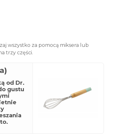
szaj wszystko za pomocą miksera lub
na trzy części.
a)
ą od Dr.
do gustu
nymi
ietnie
zy
eszania
to.