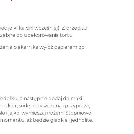
ec je kilka dni wcześniej).
Z przepisu
trzebne do udekorowania tortu.
żenia piekarnika wyłóż papierem do
ondelku, a następnie dodaj do mąki
j cukier, sodę oczyszczoną i przyprawę
sło i jajko, wymieszaj nożem. Stopniowo
momentu, aż będzie gładkie i jednolite.