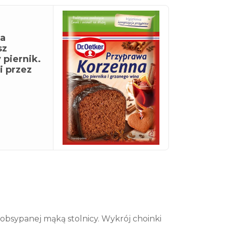
ja
sz
piernik.
 przez
obsypanej mąką stolnicy. Wykrój choinki