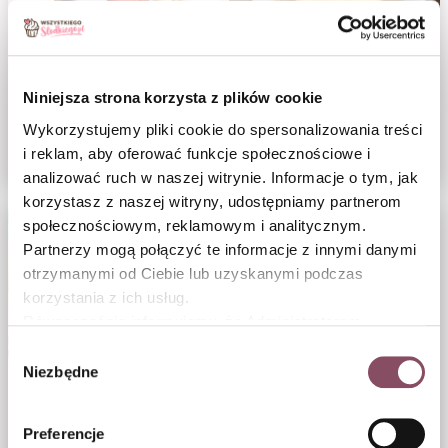
Porada
Porada
Niniejsza strona korzysta z plików cookie
Jak upiec idealny
Jak upiec idealny
Wykorzystujemy pliki cookie do spersonalizowania treści
sernik?
biszkopt?
i reklam, aby oferować funkcje społecznościowe i
analizować ruch w naszej witrynie. Informacje o tym, jak
korzystasz z naszej witryny, udostępniamy partnerom
społecznościowym, reklamowym i analitycznym.
Partnerzy mogą połączyć te informacje z innymi danymi
otrzymanymi od Ciebie lub uzyskanymi podczas
korzystania z ich usług.
Równocześnie informujemy, że Administratorem
Państwa danych jest Dr. Oetker Polska Sp. z o.o.,
Wybór
Gdańsk (80-339) adres: Dickmana 14/15 więcej
Niezbędne
zgody
Porada
DIY
informacji o przetwarzaniu danych osobowych oraz
mechanizmie plików cookie znajdą Państwo w
Polityce
Jak upiec idealne
Wielkanocne
Preferencje
prywatności.
ciasto drożdżowe?
podkładki króliczki DIY