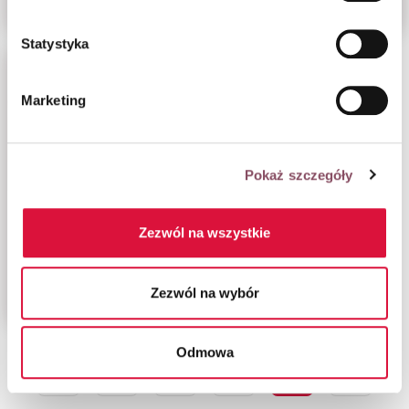
Statystyka
Marketing
Pokaż szczegóły
DIY
Zezwól na wszystkie
Barwniki do jajek – jak
farbować pisanki na
Wielkanoc?
Zezwól na wybór
Odmowa
1
2
3
4
5
6