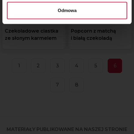
Odmowa
Czekoladowe ciastka
Popcorn z matchą
ze słonym karmelem
i białą czekoladą
1
2
3
4
5
6
7
8
MATERIAŁY PUBLIKOWANE NA NASZEJ STRONIE