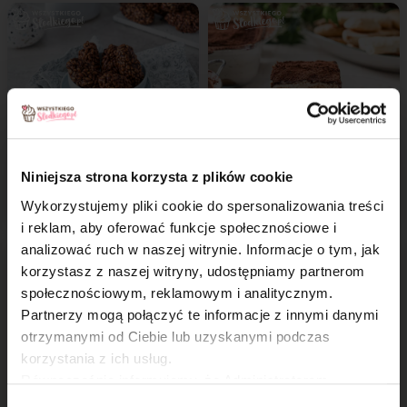
Szyszki z ryżu
Tofumisu - wegańskie
Niniejsza strona korzysta z plików cookie
tiramisu
Wykorzystujemy pliki cookie do spersonalizowania treści
i reklam, aby oferować funkcje społecznościowe i
analizować ruch w naszej witrynie. Informacje o tym, jak
×
korzystasz z naszej witryny, udostępniamy partnerom
społecznościowym, reklamowym i analitycznym.
Partnerzy mogą połączyć te informacje z innymi danymi
otrzymanymi od Ciebie lub uzyskanymi podczas
korzystania z ich usług.
Równocześnie informujemy, że Administratorem
Państwa danych jest Dr. Oetker Polska Sp. z o.o.,