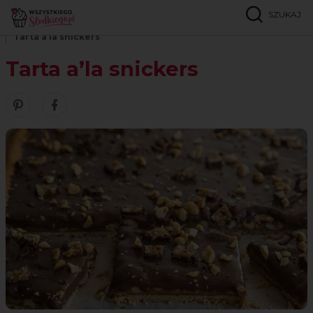
SZUKAJ
Strona główna
Przepisy
Ciasta kruche i tarty
Tarta a’la snickers
Tarta a’la snickers
Zobacz nasze piny w serwisie Pinterest
Udostępnij ten przepis w serwisie Facebook