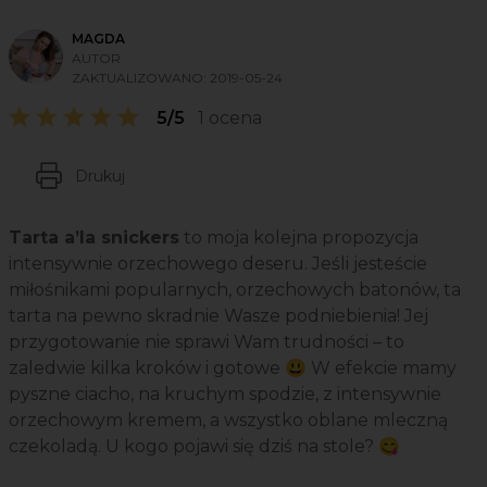
MAGDA
AUTOR
ZAKTUALIZOWANO:
2019-05-24
5/5
1 ocena
Drukuj
Tarta a’la snickers
to moja kolejna propozycja
intensywnie orzechowego deseru. Jeśli jesteście
miłośnikami popularnych, orzechowych batonów, ta
tarta na pewno skradnie Wasze podniebienia! Jej
przygotowanie nie sprawi Wam trudności – to
zaledwie kilka kroków i gotowe 😃 W efekcie mamy
pyszne ciacho, na kruchym spodzie, z intensywnie
orzechowym kremem, a wszystko oblane mleczną
czekoladą. U kogo pojawi się dziś na stole? 😋