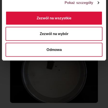
Pokaż szczegóły
Krok 8
Zezwól na wszystkie
Śmietankę zagotuj i odstaw z palnika, dodaj kawałki czekolady
i odstaw na kilka minut.
Zezwól na wybór
Odmowa