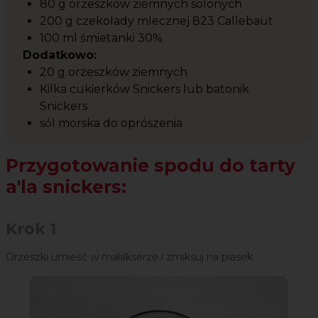
80 g orzeszków ziemnych solonych
200 g czekolady mlecznej 823 Callebaut
100 ml śmietanki 30%
Dodatkowo:
20 g orzeszków ziemnych
Kilka cukierków Snickers lub batonik
Snickers
sól morska do oprószenia
Przygotowanie spodu do tarty
a'la snickers:
Krok 1
Orzeszki umieść w malakserze i zmiksuj na piasek.