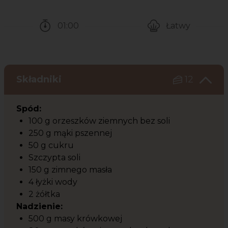
01:00
Łatwy
Czas potrzebny na przygotowanie przepisu
Poziom trudności
Składniki
12
Spód:
100 g orzeszków ziemnych bez soli
250 g mąki pszennej
50 g cukru
Szczypta soli
150 g zimnego masła
4 łyżki wody
2 żółtka
Nadzienie:
500 g masy krówkowej