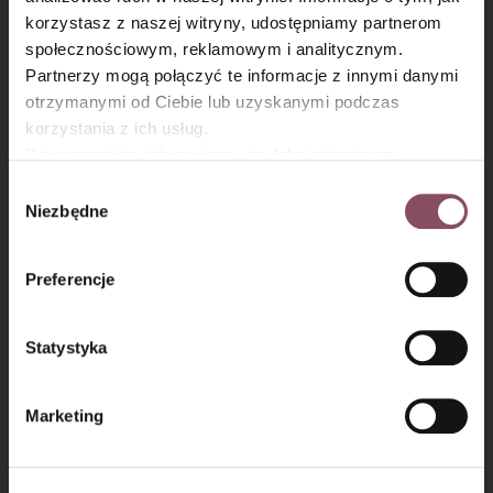
×
korzystasz z naszej witryny, udostępniamy partnerom
społecznościowym, reklamowym i analitycznym.
Partnerzy mogą połączyć te informacje z innymi danymi
otrzymanymi od Ciebie lub uzyskanymi podczas
Krok 7
korzystania z ich usług.
Równocześnie informujemy, że Administratorem
Z porcji orzeszków odłóż garść do dekoracji, pozostałymi
Państwa danych jest Dr. Oetker Polska Sp. z o.o.,
Wybór
posyp wierzch ciasta.
Gdańsk (80-339) adres: Dickmana 14/15 więcej
Niezbędne
zgody
informacji o przetwarzaniu danych osobowych oraz
mechanizmie plików cookie znajdą Państwo w
Polityce
Preferencje
prywatności.
Statystyka
Marketing