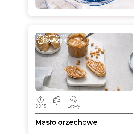
Czas przygotowywania:
Ilość porcji:
Poziom trudności:
00:15
1
Łatwy
Masło orzechowe