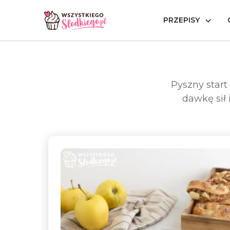
PRZEPISY
Strona główna
Okazje
Słodkie śniadania
Pyszny start
dawkę sił