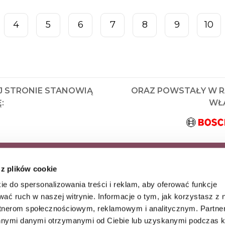
4
5
6
7
8
9
10
J STRONIE STANOWIĄ
ORAZ POWSTAŁY W 
:
WŁA
KRYJ JAKO PIERWSZY
 z plików cookie
AZ WYJĄTKOWE
ie do spersonalizowania treści i reklam, aby oferować funkcje
wać ruch w naszej witrynie. Informacje o tym, jak korzystasz z 
rtnerom społecznościowym, reklamowym i analitycznym. Partn
innymi danymi otrzymanymi od Ciebie lub uzyskanymi podczas k