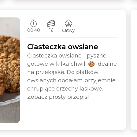
Czas przygotowywania:
Ilość porcji:
Poziom trudności:
00:40
16
Łatwy
Ciasteczka owsiane
Ciasteczka owsiane - pyszne,
gotowe w kilka chwil! 🍪 Idealne
na przekąskę. Do płatków
owsianych dodałam przyjemnie
chrupiące orzechy laskowe.
Zobacz prosty przepis!