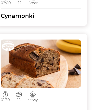
02:00
12
Średni
Cynamonki
Czas przygotowywania:
Ilość porcji:
Poziom trudności:
01:30
15
Łatwy