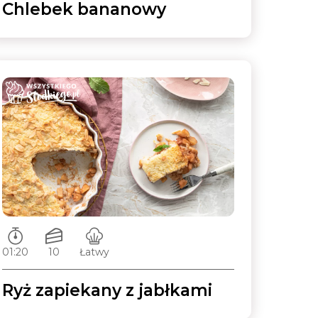
Chlebek bananowy
Czas przygotowywania:
Ilość porcji:
Poziom trudności:
01:20
10
Łatwy
Ryż zapiekany z jabłkami