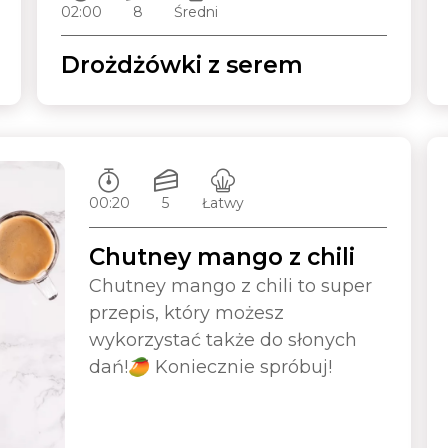
02:00
8
Średni
Drożdżówki z serem
Czas przygotowywania:
Ilość porcji:
Poziom trudności:
00:20
5
Łatwy
Chutney mango z chili
Chutney mango z chili to super
przepis, który możesz
wykorzystać także do słonych
dań!🥭 Koniecznie spróbuj!