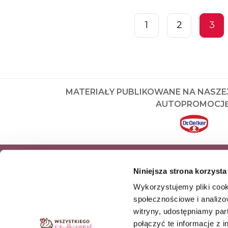
1
2
3
MATERIAŁY PUBLIKOWANE NA NASZE
AUTOPROMOCJĘ
ZAPISZ SIĘ DO NEWSLETTERA I OD
Niniejsza strona korzysta
NASZE NAJNOWSZE PRODUKTY OR
Wykorzystujemy pliki cook
OFERTY
społecznościowe i analizo
witryny, udostępniamy pa
ZAPISZ SIĘ
połączyć te informacje z 