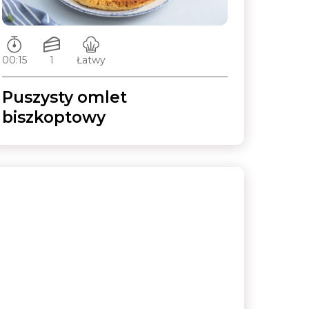
Czas przygotowywania:
Ilość porcji:
Poziom trudności:
00:15
1
Łatwy
Puszysty omlet
biszkoptowy