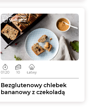
Czas przygotowywania:
Ilość porcji:
Poziom trudności:
01:20
10
Łatwy
Bezglutenowy chlebek
bananowy z czekoladą