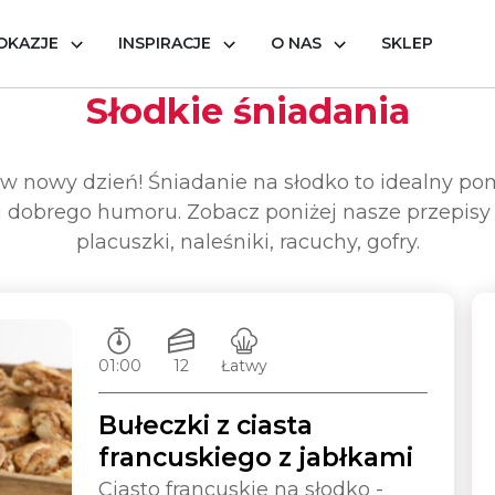
OKAZJE
INSPIRACJE
O NAS
SKLEP
Słodkie śniadania
 w nowy dzień! Śniadanie na słodko to idealny po
 i dobrego humoru. Zobacz poniżej nasze przepisy
placuszki, naleśniki, racuchy, gofry.
Czas przygotowywania:
Ilość porcji:
Poziom trudności:
01:00
12
Łatwy
Bułeczki z ciasta
francuskiego z jabłkami
Ciasto francuskie na słodko -