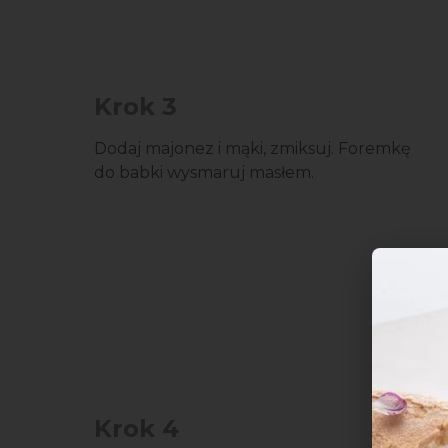
Krok 3
Dodaj majonez i mąki, zmiksuj. Foremkę
do babki wysmaruj masłem.
Krok 4