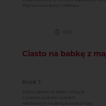
Piątnica oraz Barry Callebaut.
01:10
Czas potrzebny na prz
Ciasto na babkę z m
Krok 1
Żółtka oddziel od białek. Utrzyj je
z cukrem pudrem i cukrem
wanilinowym na jasną, puszystą masę.