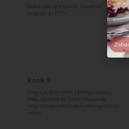
Białka ubij na sztywno. Piekarnik
rozgrzej do 170°C.
Krok 5
Połącz je stopniowo z przygotowaną
masą i przełóż do formy. Wstaw do
rozgrzanego piekarnika i piecz przez 45
minut.