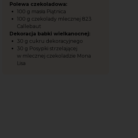
Polewa czekoladowa:
100 g masła Piątnica
100 g czekolady mlecznej 823
Callebaut
Dekoracja babki wielkanocnej:
30 g cukru dekoracyjnego
30 g Posypki strzelającej
w mlecznej czekoladzie Mona
Lisa