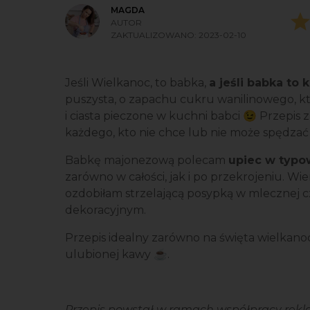
MAGDA
AUTOR
ZAKTUALIZOWANO:
2023-02-10
Jeśli Wielkanoc, to babka,
a jeśli babka to
puszysta, o zapachu cukru wanilinowego, kt
i ciasta pieczone w kuchni babci 😉 Przepis z 
każdego, kto nie chce lub nie może spędzać
Babkę majonezową polecam
upiec w typo
zarówno w całości, jak i po przekrojeniu. W
ozdobiłam strzelającą posypką w mlecznej 
dekoracyjnym.
Przepis idealny zarówno na święta wielkanocne
ulubionej kawy ☕.
Przepis powstał w ramach współpracy rekla