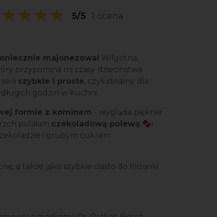
5/5
1 ocena
 koniecznie majonezowa!
Wilgotna,
óry przypomina mi czasy dzieciństwa
serii
szybkie i proste
, czyli idealny dla
 długich godzin w kuchni.
wej formie z kominem
- wygląda pięknie
ierzch polałam
czekoladową polewą
🍫i
czekoladzie i grubym cukrem
, a także jako szybkie ciasto do filiżanki
mowej z markami: Dr. Oetker, Bosch,