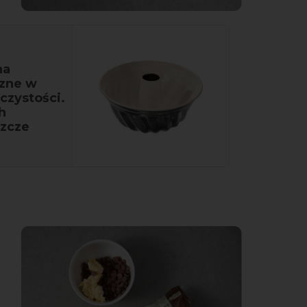
na
czne w
czystości.
h
szcze