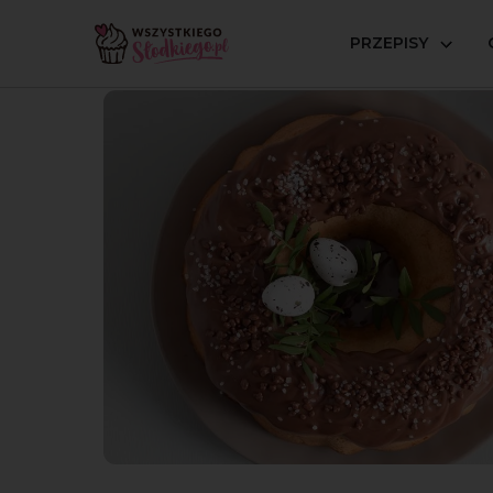
PRZEPISY
Strona główna
Przepisy
Babki i ciasta ucierane
Bab