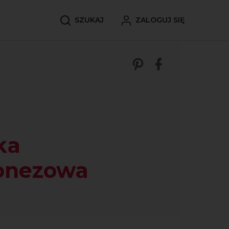
SZUKAJ
ZALOGUJ SIĘ
Zobacz nasze p
Udostępnij 
ka
onezowa