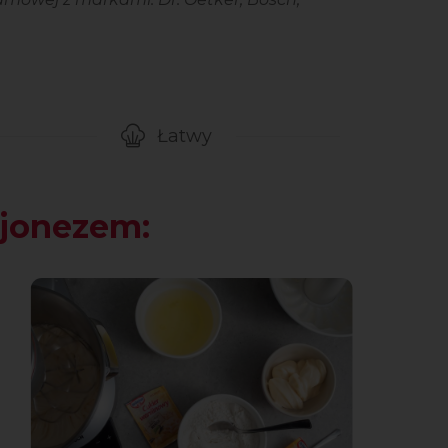
Łatwy
ygotowanie przepisu
Poziom trudności
ajonezem: