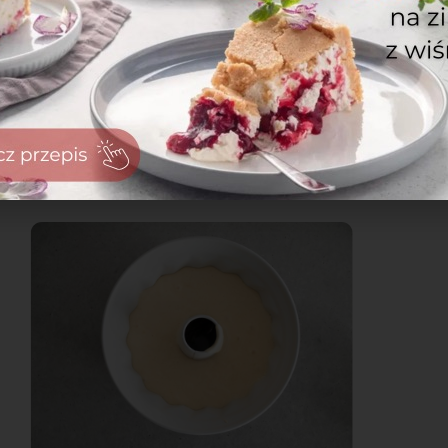
zaloguj
się
zarejestruj