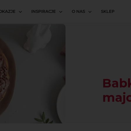
OKAZJE
INSPIRACJE
O NAS
SKLEP
ka majonezowa
Bab
maj