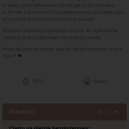
w klasycznej keksówce lub tak jak ja dla odmiany
w formie z kominem. Po udekorowaniu chciałam aby
przypominał bożonarodzeniowy wianek.
Przepis i dekoracja są bardzo proste do wykonania
i możesz je przygotować na ostatnią chwilę.
Może skusisz się na ten piernik bezglutenowy w tym
roku? ❤️
01:30
Łatwy
Czas potrzebny na przygotowanie przepisu
Poziom trudności
Składniki
12
Ciasto na piernik bezglutenowy: