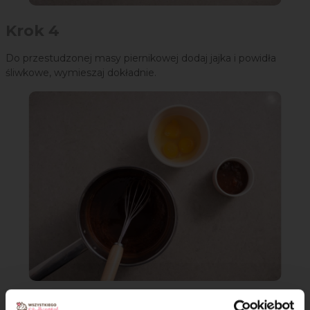
Krok 4
Do przestudzonej masy piernikowej dodaj jajka i powidła
śliwkowe, wymieszaj dokładnie.
Krok 5