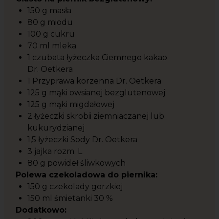
150 g masła
80 g miodu
100 g cukru
70 ml mleka
1 czubata łyżeczka Ciemnego kakao
Dr. Oetkera
1 Przyprawa korzenna Dr. Oetkera
125 g mąki owsianej bezglutenowej
125 g mąki migdałowej
2 łyżeczki skrobii ziemniaczanej lub
kukurydzianej
1,5 łyżeczki Sody Dr. Oetkera
3 jajka rozm. L
80 g powideł śliwkowych
Polewa czekoladowa do piernika:
150 g czekolady gorzkiej
150 ml śmietanki 30 %
Dodatkowo: