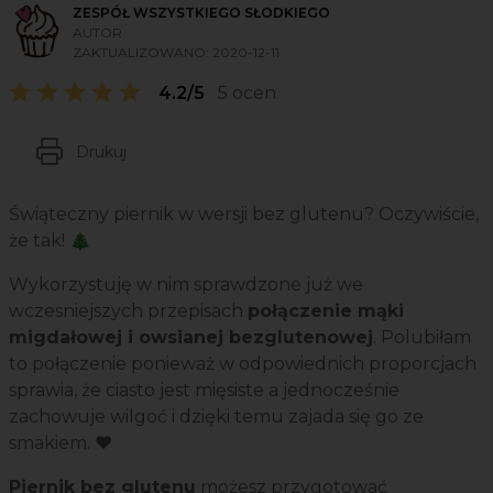
ZESPÓŁ WSZYSTKIEGO SŁODKIEGO
AUTOR
ZAKTUALIZOWANO:
2020-12-11
4.2/5
5 ocen
Drukuj
Świąteczny piernik w wersji bez glutenu? Oczywiście,
że tak! 🎄
Wykorzystuję w nim sprawdzone już we
wczesniejszych przepisach
połączenie mąki
migdałowej i owsianej bezglutenowej
. Polubiłam
to połączenie ponieważ w odpowiednich proporcjach
sprawia, że ciasto jest mięsiste a jednocześnie
zachowuje wilgoć i dzięki temu zajada się go ze
smakiem. ❤️
Piernik bez glutenu
możesz przygotować