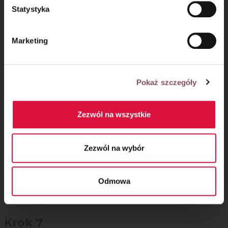
Po upieczeniu wyjmij piernik na kratkę i odstaw do
Statystyka
wystudzenia. Następnie przetnij go w poprzek na pół
i posmaruj powidłami.
Marketing
Pokaż szczegóły
Zezwól na wszystkie
Zezwól na wybór
Odmowa
Polewa czekoladowa:
Krok 7