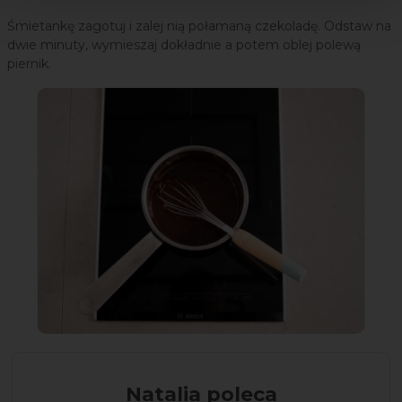
Śmietankę zagotuj i zalej nią połamaną czekoladę. Odstaw na
dwie minuty, wymieszaj dokładnie a potem oblej polewą
piernik.
Natalia poleca