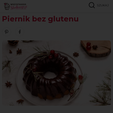
SZUKAJ
Strona główna
Przepisy
Bez glutenu
Piernik bez glutenu
Piernik bez glutenu
Zobacz nasze piny w serwisie Pinterest
Udostępnij ten przepis w serwisie Facebook