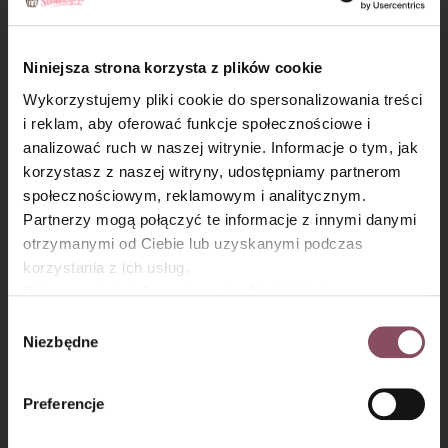
Następnie do masy wsyp partiami suche składniki i wymieszaj
dokładnie. Przelej ciasto do formy i wstaw do nagrzanego
Niniejsza strona korzysta z plików cookie
piekarnika. Piecz około 40 minut.
Wykorzystujemy pliki cookie do spersonalizowania treści
i reklam, aby oferować funkcje społecznościowe i
analizować ruch w naszej witrynie. Informacje o tym, jak
×
korzystasz z naszej witryny, udostępniamy partnerom
społecznościowym, reklamowym i analitycznym.
Partnerzy mogą połączyć te informacje z innymi danymi
otrzymanymi od Ciebie lub uzyskanymi podczas
korzystania z ich usług.
Równocześnie informujemy, że Administratorem
Państwa danych jest Dr. Oetker Polska Sp. z o.o.,
Wybór
Gdańsk (80-339) adres: Dickmana 14/15 więcej
Niezbędne
zgody
informacji o przetwarzaniu danych osobowych oraz
mechanizmie plików cookie znajdą Państwo w
Polityce
Preferencje
Krok 6
prywatności.