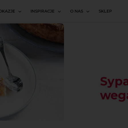
OKAZJE
INSPIRACJE
O NAS
SKLEP
otka wegańska
Sypa
weg