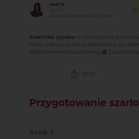
MARTA
AUTOR
ZAKTUALIZOWANO:
2020-02-28
Szarlotka sypana
to fantastyczny pomysł na 
wiele czasu na godziny spędzane przy ubijan
jabłecznikiem z kaszy manny.🍏 Tutaj bez jaje
01:30
Czas potrzebny na przy
Przygotowanie szarlo
Krok 1