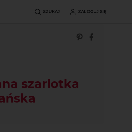
SZUKAJ
ZALOGUJ SIĘ
Zobacz nasze p
Udostępnij 
na szarlotka
ańska