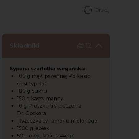
Drukuj
Składniki
12
Sypana szarlotka wegańska:
100 g mąki pszennej Polka do
ciast typ 450
180 g cukru
150 g kaszy manny
10 g Proszku do pieczenia
Dr. Oetkera
1 łyżeczka cynamonu mielonego
1500 g jabłek
50 g oleju kokosowego