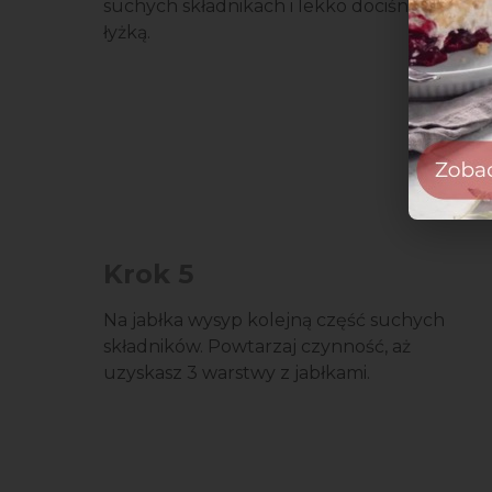
suchych składnikach i lekko dociśnij
łyżką.
Krok 5
Na jabłka wysyp kolejną część suchych
składników. Powtarzaj czynność, aż
uzyskasz 3 warstwy z jabłkami.