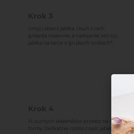
Krok 3
Umyj i obierz jabłka. Usuń z nich
gniazda nasienne, a następnie zetrzyj
jabłka na tarce o grubych oczkach*.
Krok 4
¼ suchych składników przełóż na dno
formy. Delikatnie rozłóż część jabłek na