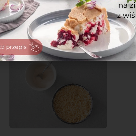
zaloguj
się
zarejestruj