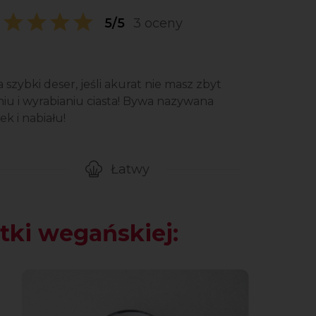
5/5
3 oceny
szybki deser, jeśli akurat nie masz zbyt
iu i wyrabianiu ciasta! Bywa nazywana
k i nabiału!
Łatwy
gotowanie przepisu
Poziom trudności
tki wegańskiej: