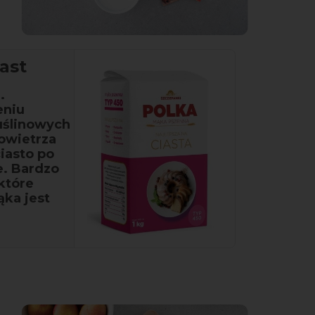
ast
.
eniu
uślinowych
owietrza
ciasto po
e. Bardzo
 które
ąka jest