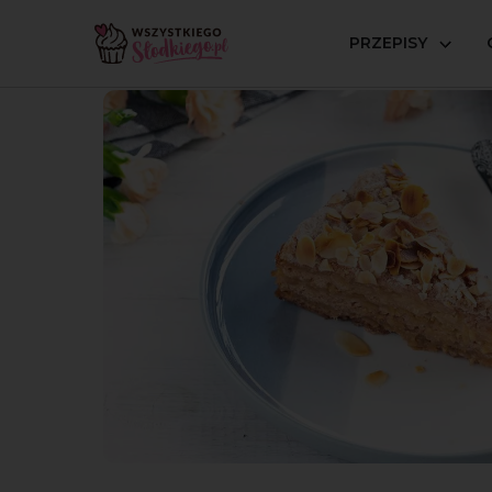
PRZEPISY
Strona główna
Przepisy
Wegańskie
Sypana szarl