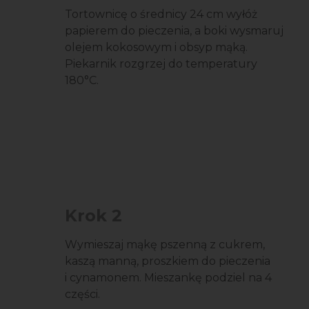
Tortownicę o średnicy 24 cm wyłóż
papierem do pieczenia, a boki wysmaruj
olejem kokosowym i obsyp mąką.
Piekarnik rozgrzej do temperatury
180°C.
Krok 2
Wymieszaj mąkę pszenną z cukrem,
kaszą manną, proszkiem do pieczenia
i cynamonem. Mieszankę podziel na 4
części.