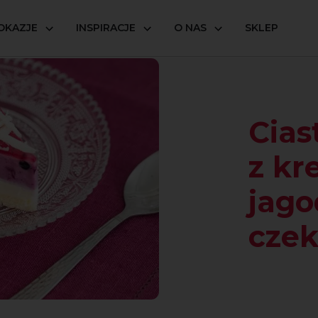
OKAZJE
INSPIRACJE
O NAS
SKLEP
cytrynowe z kremem jagodowym i białą czekoladą
Cias
z k
jago
czek