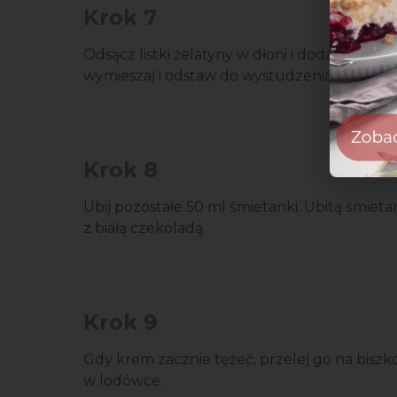
Krok 7
Odsącz listki żelatyny w dłoni i dodaj je do 
wymieszaj i odstaw do wystudzenia.
Krok 8
Ubij pozostałe 50 ml śmietanki. Ubitą śmiet
z białą czekoladą.
Krok 9
Gdy krem zacznie tężeć, przelej go na biszk
w lodówce.