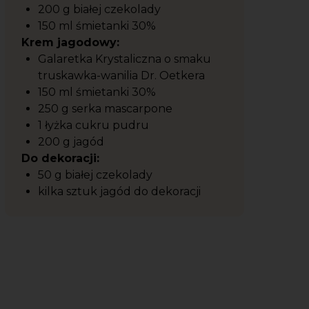
200 g białej czekolady
150 ml śmietanki 30%
Krem jagodowy:
Galaretka Krystaliczna o smaku
truskawka-wanilia Dr. Oetkera
150 ml śmietanki 30%
250 g serka mascarpone
1 łyżka cukru pudru
200 g jagód
Do dekoracji:
50 g białej czekolady
kilka sztuk jagód do dekoracji