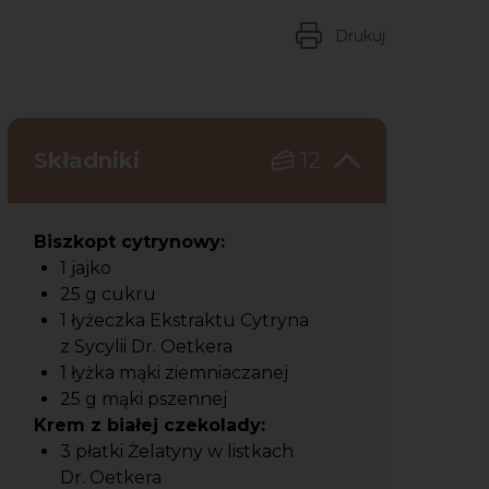
Drukuj
Składniki
12
Biszkopt cytrynowy:
1 jajko
25 g cukru
1 łyżeczka Ekstraktu Cytryna
z Sycylii Dr. Oetkera
1 łyżka mąki ziemniaczanej
25 g mąki pszennej
Krem z białej czekolady:
3 płatki Żelatyny w listkach
Dr. Oetkera