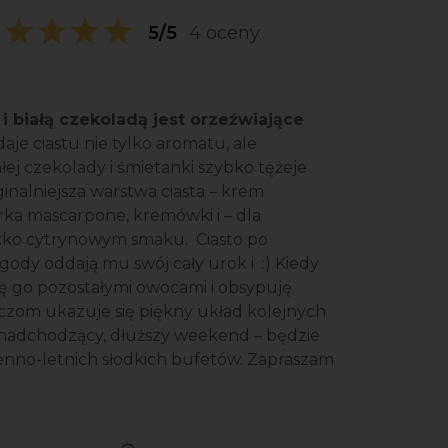
5/5
4 oceny
białą czekoladą jest orzeźwiające
aje ciastu nie tylko aromatu, ale
iałej czekolady i śmietanki szybko tężeje
ginalniejsza warstwa ciasta – krem
ka mascarpone, kremówki i – dla
lekko cytrynowym smaku. Ciasto po
gody oddają mu swój cały urok i :) Kiedy
ję go pozostałymi owocami i obsypuję
zom ukazuje się piękny układ kolejnych
 nadchodzący, dłuższy weekend – będzie
senno-letnich słodkich bufetów. Zapraszam