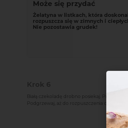
Może się przydać
Żelatyna w listkach, która doskona
rozpuszcza się w zimnych i ciepłyc
Nie pozostawia grudek!
Krok 6
Białą czekoladę drobno posiekaj. Przełóż ją d
Podgrzewaj, aż do rozpuszczenia czekolady