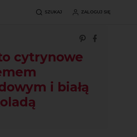
SZUKAJ
ZALOGUJ SIĘ
Zobacz nasze p
Udostępnij 
to cytrynowe
remem
dowym i białą
oladą