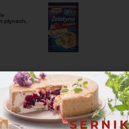
le
h płynach.
o garnka i zalej 100 ml śmietanki.
. Odstaw.