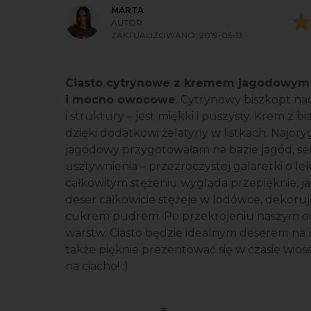
MARTA
AUTOR
ZAKTUALIZOWANO:
2019-05-13
Ciasto cytrynowe z kremem jagodowym i 
i mocno owocowe
. Cytrynowy biszkopt nad
i struktury – jest miękki i puszysty. Krem z b
dzięki dodatkowi żelatyny w listkach. Najory
jagodowy przygotowałam na bazie jagód, ser
usztywnienia – przezroczystej galaretki o 
całkowitym stężeniu wygląda przepięknie, ja
deser całkowicie stężeje w lodówce, dekoru
cukrem pudrem. Po przekrojeniu naszym oc
warstw. Ciasto będzie idealnym deserem na
także pięknie prezentować się w czasie wio
na ciacho! :)