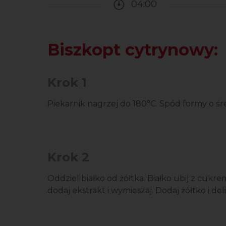
04:00
Czas potrzebny na przy
Biszkopt cytrynowy:
Krok 1
Piekarnik nagrzej do 180°C. Spód formy o ś
Krok 2
Oddziel białko od żółtka. Białko ubij z cukr
dodaj ekstrakt i wymieszaj. Dodaj żółtko i del