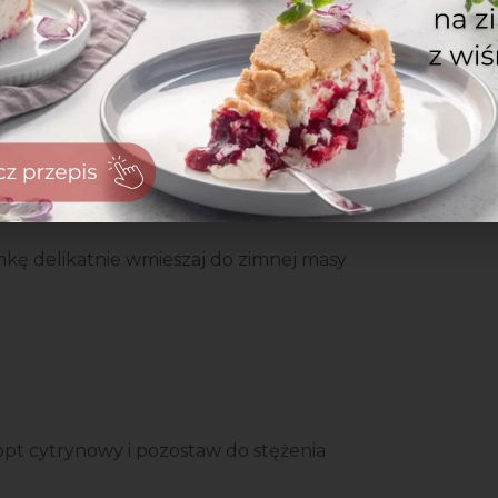
ciepłej masy czekoladowej. Dokładnie
ankę delikatnie wmieszaj do zimnej masy
zaloguj
się
zarejestruj
opt cytrynowy i pozostaw do stężenia