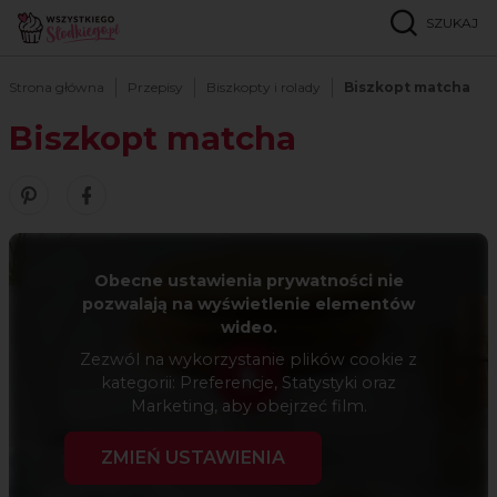
SZUKAJ
Strona główna
Przepisy
Biszkopty i rolady
Biszkopt matcha
Biszkopt matcha
Zobacz nasze piny w serwisie Pinterest
Udostępnij ten przepis w serwisie Facebook
Obecne ustawienia prywatności nie
pozwalają na wyświetlenie elementów
wideo.
Zezwól na wykorzystanie plików cookie z
kategorii: Preferencje, Statystyki oraz
Marketing, aby obejrzeć film.
ZMIEŃ USTAWIENIA