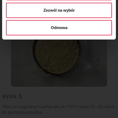
Dno tortownicy o średnicy 24 cm wyłóż papierem do
pieczenia. Przełóż ciasto biszkoptowe.
Zezwól na wybór
Odmowa
Krok 5
Piecz w rozgrzanym piekarniku do 170°C około 43 - 45 minut,
do suchego patyczka.