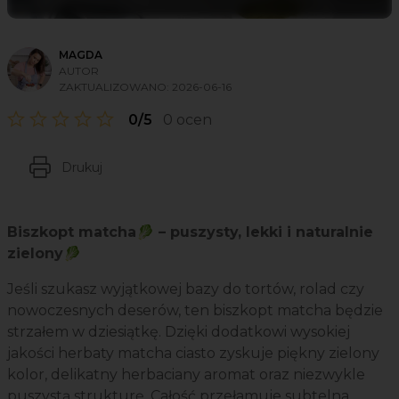
MAGDA
AUTOR
ZAKTUALIZOWANO:
2026-06-16
0/5
0 ocen
Drukuj
Biszkopt matcha🥬 – puszysty, lekki i naturalnie
zielony🥬
Jeśli szukasz wyjątkowej bazy do tortów, rolad czy
nowoczesnych deserów, ten biszkopt matcha będzie
strzałem w dziesiątkę. Dzięki dodatkowi wysokiej
jakości herbaty matcha ciasto zyskuje piękny zielony
kolor, delikatny herbaciany aromat oraz niezwykle
puszystą strukturę. Całość przełamuje subtelna