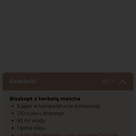
Składniki
14
Biszkopt z herbatą matcha
6 jajek w temperaturze pokojowej
210 cukru dobrego
50 ml wody
1 łyżka oleju
1 łyżeczka ekstraktu naturalnego Cytryna