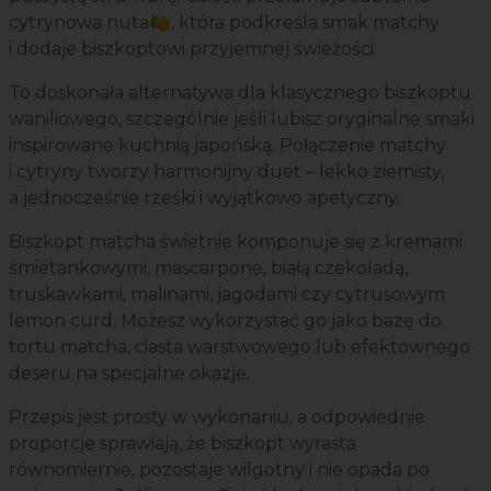
cytrynowa nuta🍋, która podkreśla smak matchy
i dodaje biszkoptowi przyjemnej świeżości.
To doskonała alternatywa dla klasycznego biszkoptu
waniliowego, szczególnie jeśli lubisz oryginalne smaki
inspirowane kuchnią japońską. Połączenie matchy
i cytryny tworzy harmonijny duet – lekko ziemisty,
a jednocześnie rześki i wyjątkowo apetyczny.
Biszkopt matcha świetnie komponuje się z kremami
śmietankowymi, mascarpone, białą czekoladą,
truskawkami, malinami, jagodami czy cytrusowym
lemon curd. Możesz wykorzystać go jako bazę do
tortu matcha, ciasta warstwowego lub efektownego
deseru na specjalne okazje.
Przepis jest prosty w wykonaniu, a odpowiednie
proporcje sprawiają, że biszkopt wyrasta
równomiernie, pozostaje wilgotny i nie opada po