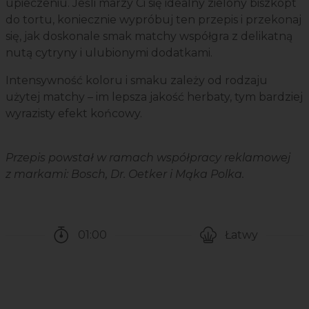
upieczeniu. Jeśli marzy Ci się idealny zielony biszkopt
do tortu, koniecznie wypróbuj ten przepis i przekonaj
się, jak doskonale smak matchy współgra z delikatną
nutą cytryny i ulubionymi dodatkami.
Intensywność koloru i smaku zależy od rodzaju
użytej matchy – im lepsza jakość herbaty, tym bardziej
wyrazisty efekt końcowy.
Przepis powstał w ramach współpracy reklamowej
z markami: Bosch, Dr. Oetker i Mąka Polka.
01:00
Łatwy
Czas potrzebny na przygotowanie przepisu
Poziom trudności