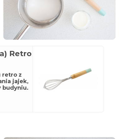
a) Retro
 retro z
nia jajek,
 budyniu.