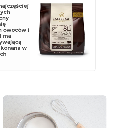
najczęściej
nych
cny
ię
h owoców i
1 ma
ływającą
wykonana w
ych
zaloguj
się
zarejestruj