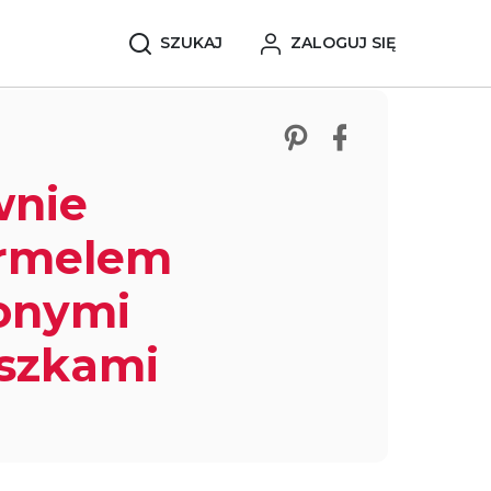
SZUKAJ
ZALOGUJ SIĘ
Zobacz nasze p
Udostępnij 
wnie
armelem
lonymi
szkami