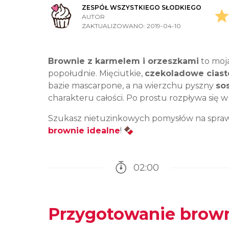
ZESPÓŁ WSZYSTKIEGO SŁODKIEGO
AUTOR
ZAKTUALIZOWANO:
2019-04-10
Brownie z karmelem i orzeszkami
to moja
popołudnie. Mięciutkie,
czekoladowe ciast
bazie mascarpone, a na wierzchu pyszny
so
charakteru całości. Po prostu rozpływa się 
Szukasz nietuzinkowych pomysłów na spra
brownie idealne
! 🍫
02:00
Czas potrzebny na przy
Przygotowanie brown