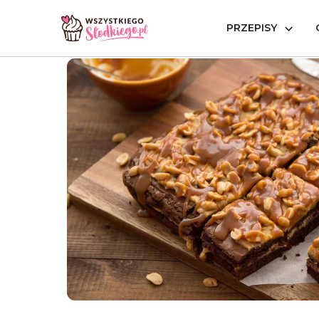
PRZEPISY
Strona główna
Przepisy
Brownie i blondie
Brownie