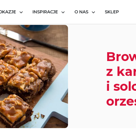
OKAZJE
INSPIRACJE
O NAS
SKLEP
 z karmelem i solonymi orzeszkami
Bro
z k
i so
orze