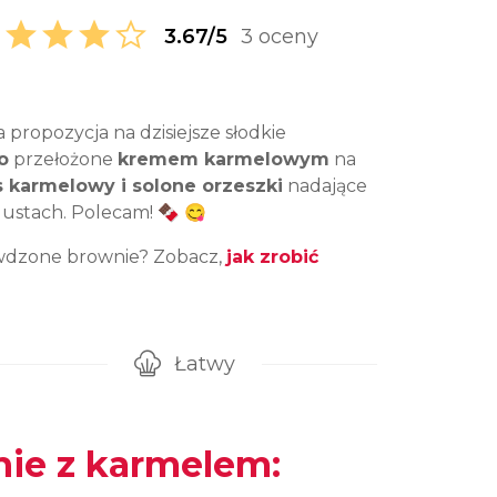
3.67/5
3 oceny
 propozycja na dzisiejsze słodkie
o
przełożone
kremem karmelowym
na
s karmelowy i solone orzeszki
nadające
w ustach. Polecam! 🍫 😋
wdzone brownie? Zobacz,
jak zrobić
Łatwy
gotowanie przepisu
Poziom trudności
ie z karmelem: