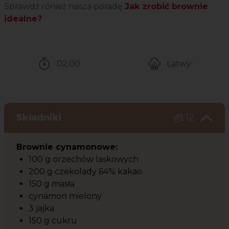
Sprawdź rónież nasza poradę
Jak zrobić brownie
idealne?
02:00
Łatwy
Czas potrzebny na przygotowanie przepisu
Poziom trudności
Składniki
12
Brownie cynamonowe:
100 g orzechów laskowych
200 g czekolady 64% kakao
150 g masła
cynamon mielony
3 jajka
150 g cukru