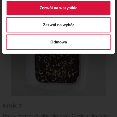
Krok 6
Zezwól na wszystkie
Masę przełóż do foremki. Górę posyp pozostałą ilością
orzeszków.
Zezwól na wybór
Odmowa
Krok 7
Piecz w rozgrzanym piekarniku przez 20 minut. Upieczone