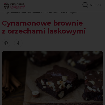
SZUKAJ
Strona główna
Przepisy
Brownie i blondie
Cynamonowe brownie z orzechami laskowymi
Cynamonowe brownie
z orzechami laskowymi
Zobacz nasze piny w serwisie Pinterest
Udostępnij ten przepis w serwisie Facebook