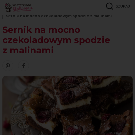
SZUKAJ
Strona główna
Przepisy
Brownie i blondie
Sernik na mocno czekoladowym spodzie z malinami
Sernik na mocno
czekoladowym spodzie
z malinami
Zobacz nasze piny w serwisie Pinterest
Udostępnij ten przepis w serwisie Facebook