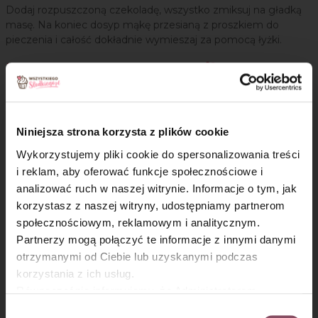
Dodaj rozpuszczoną czekoladę, wszystko zmiksuj na gładką
masę. Na koniec dosyp mąkę przesianą z proszkiem do
pieczenia i całość dokładnie wymieszaj za pomocą łyżki.
Masa serowa na sernik:
Krok 5
Niniejsza strona korzysta z plików cookie
W osobnej misce zmiksuj serek, jajka, cukier i cukier
Wykorzystujemy pliki cookie do spersonalizowania treści
wanilinowy.
i reklam, aby oferować funkcje społecznościowe i
Krok 6
analizować ruch w naszej witrynie. Informacje o tym, jak
×
korzystasz z naszej witryny, udostępniamy partnerom
Około 3/4 ciasta czekoladowego rozłóż na dnie blachy,
społecznościowym, reklamowym i analitycznym.
a następnie wyłóż masę serową. Resztę ciasta równo
Partnerzy mogą połączyć te informacje z innymi danymi
rozprowadź na masie.
otrzymanymi od Ciebie lub uzyskanymi podczas
korzystania z ich usług.
Krok 7
Równocześnie informujemy, że Administratorem
Państwa danych jest Dr. Oetker Polska Sp. z o.o.,
Na wierzchu poukładaj maliny (jeżeli masz maliny mrożone,
Wybór