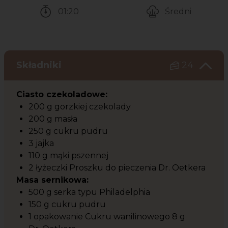
01:20
Średni
Czas potrzebny na przygotowanie przepisu
Poziom trudności
Składniki
24
Ciasto czekoladowe:
200 g gorzkiej czekolady
200 g masła
250 g cukru pudru
3 jajka
110 g mąki pszennej
2 łyżeczki Proszku do pieczenia Dr. Oetkera
Masa sernikowa:
500 g serka typu Philadelphia
150 g cukru pudru
1 opakowanie Cukru wanilinowego 8 g