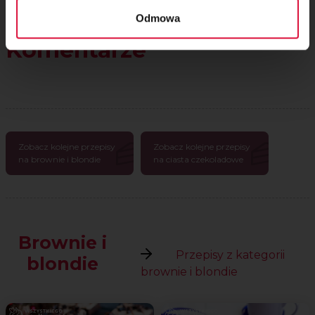
Odmowa
Komentarze
Zobacz kolejne przepisy
Zobacz kolejne przepisy
na brownie i blondie
na ciasta czekoladowe
Brownie i
Przepisy z kategorii
blondie
brownie i blondie