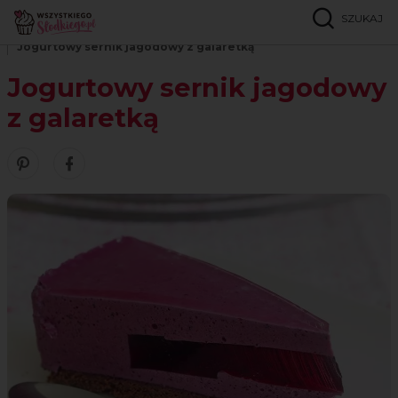
SZUKAJ
Strona główna
Przepisy
Ciasta bez pieczenia
Jogurtowy sernik jagodowy z galaretką
Jogurtowy sernik jagodowy
z galaretką
Zobacz nasze piny w serwisie Pinterest
Udostępnij ten przepis w serwisie Facebook