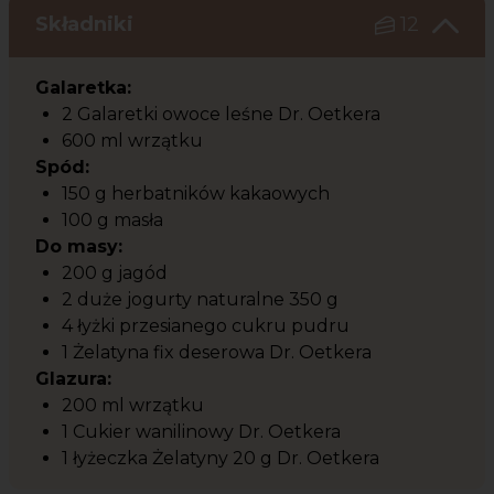
Składniki
12
Galaretka:
2 Galaretki owoce leśne Dr. Oetkera
600 ml wrzątku
Spód:
150 g herbatników kakaowych
100 g masła
Do masy:
200 g jagód
2 duże jogurty naturalne 350 g
4 łyżki przesianego cukru pudru
1 Żelatyna fix deserowa Dr. Oetkera
Glazura:
200 ml wrzątku
1 Cukier wanilinowy Dr. Oetkera
1 łyżeczka Żelatyny 20 g Dr. Oetkera