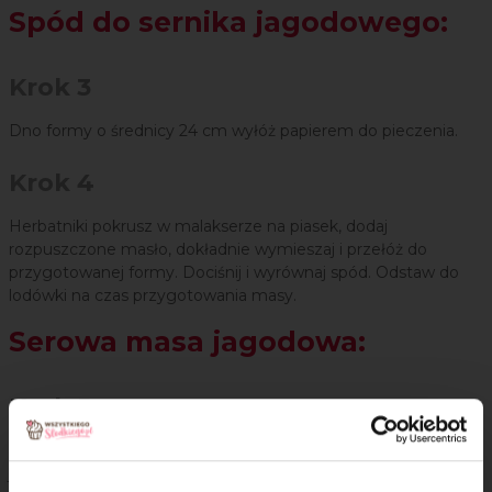
Spód do sernika jagodowego:
Krok 3
Dno formy o średnicy 24 cm wyłóż papierem do pieczenia.
Krok 4
Herbatniki pokrusz w malakserze na piasek, dodaj
rozpuszczone masło, dokładnie wymieszaj i przełóż do
przygotowanej formy. Dociśnij i wyrównaj spód. Odstaw do
lodówki na czas przygotowania masy.
Serowa masa jagodowa:
Krok 5
Umyte i osuszone jagody umieść w kielichu blendera, dodaj
jogurty i cukier puder. Wszystko zmiksuj na jednolita masę.