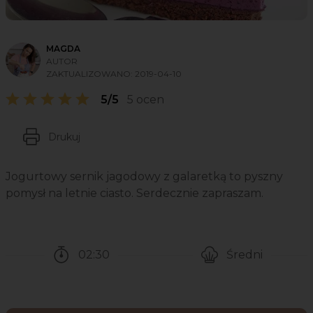
MAGDA
AUTOR
ZAKTUALIZOWANO:
2019-04-10
5/5
5 ocen
Drukuj
Jogurtowy sernik jagodowy z galaretką to pyszny
pomysł na letnie ciasto. Serdecznie zapraszam.
02:30
Średni
Czas potrzebny na przygotowanie przepisu
Poziom trudności