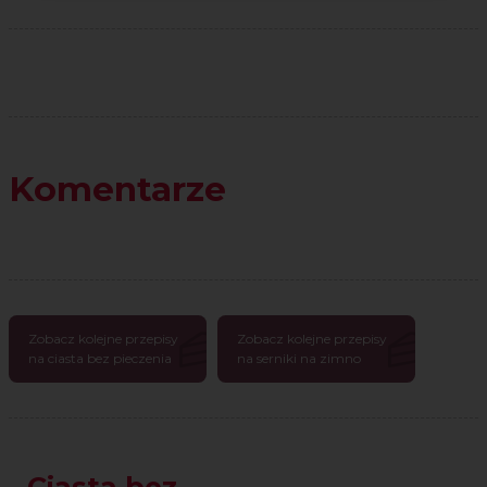
Komentarze
Zobacz kolejne przepisy
Zobacz kolejne przepisy
na ciasta bez pieczenia
na serniki na zimno