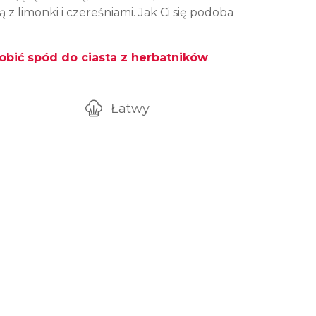
z limonki i czereśniami. Jak Ci się podoba
robić spód do ciasta z herbatników
.
Łatwy
gotowanie przepisu
Poziom trudności