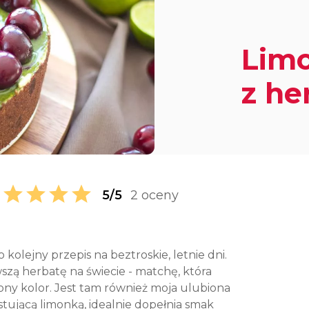
Limo
z he
5/5
2 oceny
o kolejny przepis na beztroskie, letnie dni.
zą herbatę na świecie - matchę, która
ony kolor. Jest tam również moja ulubiona
stującą limonką, idealnie dopełnia smak