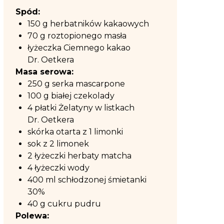
Spód:
150 g herbatników kakaowych
70 g roztopionego masła
łyżeczka Ciemnego kakao
Dr. Oetkera
Masa serowa:
250 g serka mascarpone
100 g białej czekolady
4 płatki Żelatyny w listkach
Dr. Oetkera
skórka otarta z 1 limonki
sok z 2 limonek
2 łyżeczki herbaty matcha
4 łyżeczki wody
400 ml schłodzonej śmietanki
30%
40 g cukru pudru
Polewa: