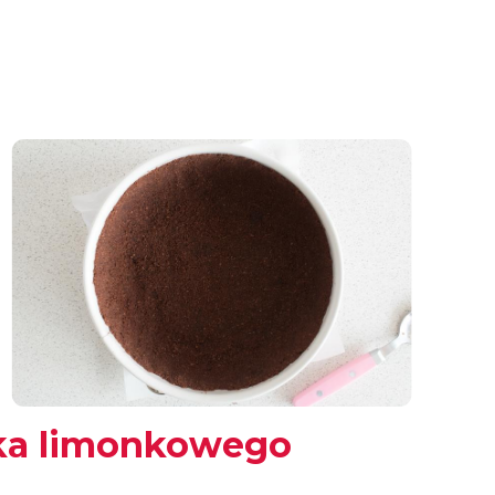
zaloguj
się
zarejestruj
ika limonkowego