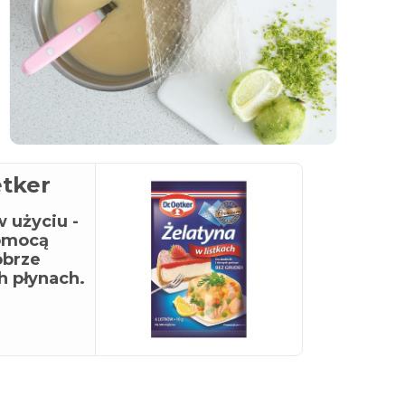
etker
 użyciu -
pomocą
obrze
h płynach.