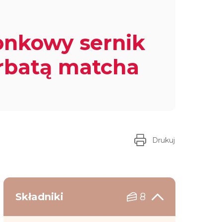
nkowy sernik
rbatą matcha
Drukuj
Składniki
8