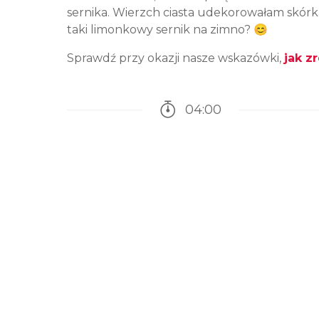
sernika. Wierzch ciasta udekorowałam skórką 
taki limonkowy sernik na zimno? 😊
Sprawdź przy okazji nasze wskazówki,
jak z
04:00
Czas potrzebny na przy