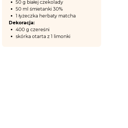
50 g białej czekolady
50 ml śmietanki 30%
1 łyżeczka herbaty matcha
Dekoracja:
400 g czereśni
skórka otarta z 1 limonki