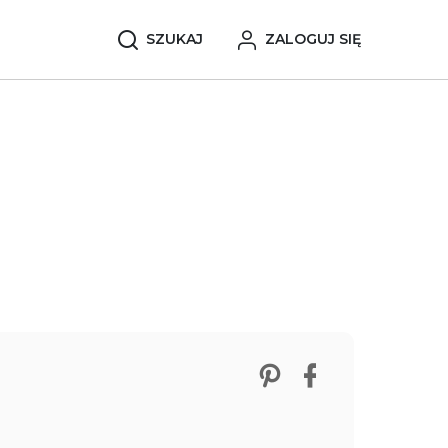
SZUKAJ
ZALOGUJ SIĘ
Zobacz nasze p
Udostępnij 