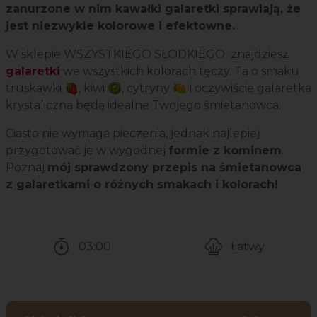
zanurzone w nim kawałki galaretki sprawiają, że
jest niezwykle kolorowe i efektowne.
W sklepie WSZYSTKIEGO SŁODKIEGO znajdziesz
galaretki
we wszystkich kolorach tęczy. Ta o smaku
truskawki 🍓, kiwi 🥝, cytryny 🍋 i oczywiście galaretka
krystaliczna będą idealne Twojego śmietanowca.
Ciasto nie wymaga pieczenia, jednak najlepiej
przygotować je w wygodnej
formie z kominem
.
Poznaj
mój sprawdzony przepis na śmietanowca
z galaretkami o różnych smakach i kolorach!
03:00
Łatwy
Czas potrzebny na przygotowanie przepisu
Poziom trudności