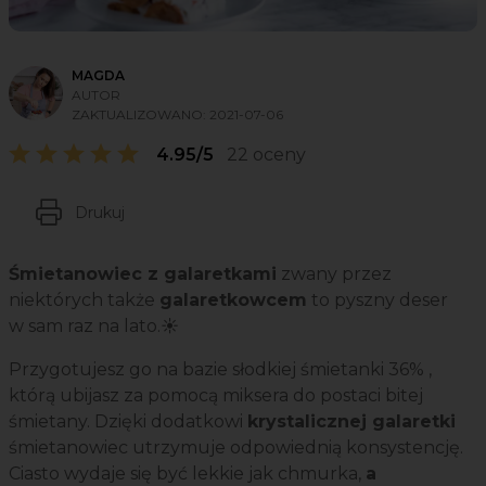
MAGDA
AUTOR
ZAKTUALIZOWANO:
2021-07-06
4.95/5
22 oceny
Drukuj
Śmietanowiec z galaretkami
zwany przez
niektórych także
galaretkowcem
to pyszny deser
w sam raz na lato.☀️
Przygotujesz go na bazie słodkiej śmietanki 36% ,
którą ubijasz za pomocą miksera do postaci bitej
śmietany. Dzięki dodatkowi
krystalicznej galaretki
śmietanowiec utrzymuje odpowiednią konsystencję.
Ciasto wydaje się być lekkie jak chmurka,
a