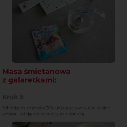
Masa śmietanowa
z galaretkami:
Krok 5
Schłodzoną śmietakę 36% ubij na sztywno, pod koniec
wmiksuj tężejącą przezroczystą galaretkę.