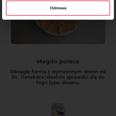
Odmowa
Magda poleca
Okrągła forma z wymiennym dnem od
Dr. Oetekera idealnie sprawdzi się do
tego typu deseru.