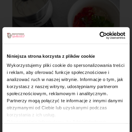
Niniejsza strona korzysta z plików cookie
Wykorzystujemy pliki cookie do spersonalizowania treści
i reklam, aby oferować funkcje społecznościowe i
analizować ruch w naszej witrynie. Informacje o tym, jak
Krok 6
×
korzystasz z naszej witryny, udostępniamy partnerom
społecznościowym, reklamowym i analitycznym.
Ubitą śmietankę wymieszaj z pokrojonymi galaretkami.
Partnerzy mogą połączyć te informacje z innymi danymi
otrzymanymi od Ciebie lub uzyskanymi podczas
korzystania z ich usług.
Równocześnie informujemy, że Administratorem
Państwa danych jest Dr. Oetker Polska Sp. z o.o.,
Wybór