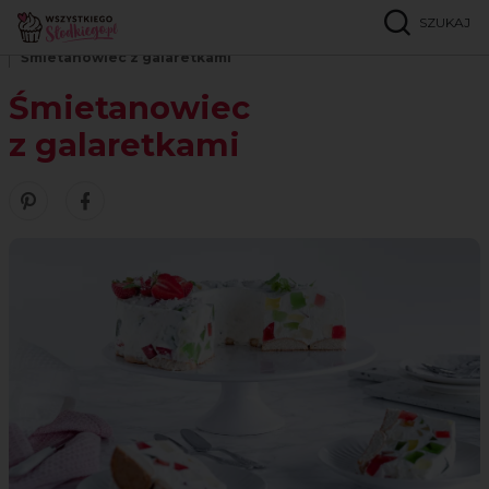
SZUKAJ
Strona główna
Przepisy
Ciasta bez pieczenia
Śmietanowiec z galaretkami
Śmietanowiec
z galaretkami
Zobacz nasze piny w serwisie Pinterest
Udostępnij ten przepis w serwisie Facebook