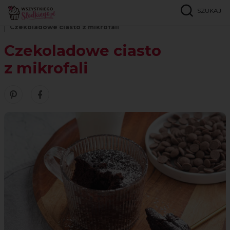
SZUKAJ
Strona główna
Przepisy
Ciasta czekoladowe
Czekoladowe ciasto z mikrofali
Czekoladowe ciasto
z mikrofali
Zobacz nasze piny w serwisie Pinterest
Udostępnij ten przepis w serwisie Facebook