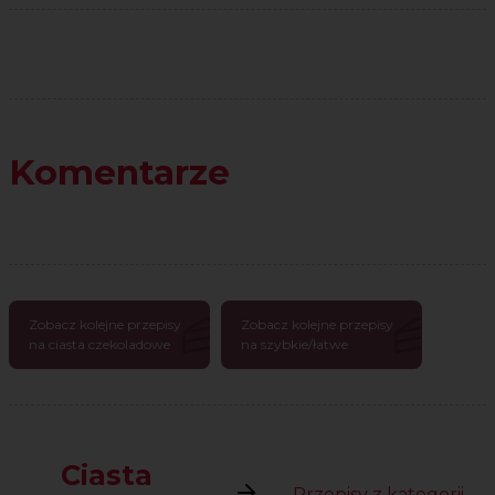
Komentarze
Zobacz kolejne przepisy
Zobacz kolejne przepisy
na ciasta czekoladowe
na szybkie/łatwe
Ciasta
Przepisy z kategorii