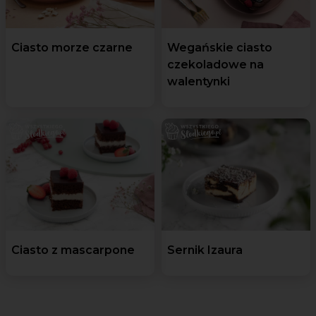
Ciasto morze czarne
Wegańskie ciasto
czekoladowe na
walentynki
Ciasto z mascarpone
Sernik Izaura