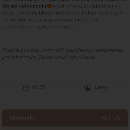
się po upieczeniu
😍A jeśli chcesz podkręcić smak,
dodaj odrobinę bitej śmietany lub lodów na wierzch –
po prostu musisz wypróbować przepis na
czekoladowe ciasto z mikrofali!
Przepis powstał w ramach współpracy reklamowej
z markami: Dr. Oetker oraz Mąka Polka.
00:13
Łatwy
Czas potrzebny na przygotowanie przepisu
Poziom trudności
Składniki
1