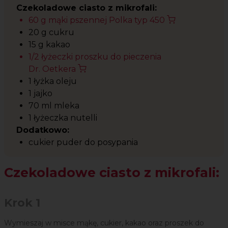
Czekoladowe ciasto z mikrofali:
60 g mąki pszennej Polka typ 450
20 g cukru
15 g kakao
1/2 łyżeczki proszku do pieczenia
Dr. Oetkera
1 łyżka oleju
1 jajko
70 ml mleka
1 łyżeczka nutelli
Dodatkowo:
cukier puder do posypania
Czekoladowe ciasto z mikrofali:
Krok 1
Wymieszaj w misce mąkę, cukier, kakao oraz proszek do