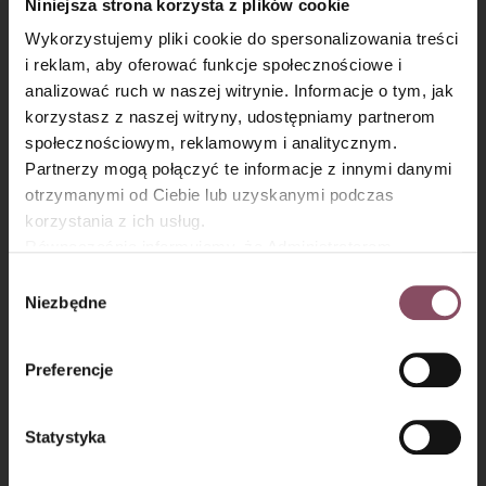
Niniejsza strona korzysta z plików cookie
Wykorzystujemy pliki cookie do spersonalizowania treści
i reklam, aby oferować funkcje społecznościowe i
analizować ruch w naszej witrynie. Informacje o tym, jak
×
korzystasz z naszej witryny, udostępniamy partnerom
społecznościowym, reklamowym i analitycznym.
Partnerzy mogą połączyć te informacje z innymi danymi
otrzymanymi od Ciebie lub uzyskanymi podczas
korzystania z ich usług.
Równocześnie informujemy, że Administratorem
Krok 4
Państwa danych jest Dr. Oetker Polska Sp. z o.o.,
Wybór
Gdańsk (80-339) adres: Dickmana 14/15 więcej
Niezbędne
zgody
Kubek wstaw do mikrofalówki ustawionej na
najwyższą
moc
informacji o przetwarzaniu danych osobowych oraz
i piecz przez około
2-3 minuty
(w zależności od mocy
mechanizmie plików cookie znajdą Państwo w
Polityce
mikrofalówki).
Preferencje
prywatności.
Statystyka