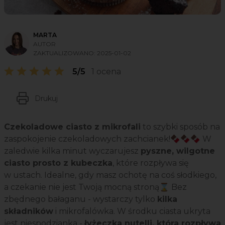
MARTA
AUTOR
ZAKTUALIZOWANO:
2025-01-02
5/5
1 ocena
Drukuj
Czekoladowe ciasto z mikrofali
to szybki sposób na
zaspokojenie czekoladowych zachcianek!🍫🍫🍫 W
zaledwie kilka minut wyczarujesz
pyszne, wilgotne
ciasto prosto z kubeczka
, które rozpływa się
w ustach. Idealne, gdy masz ochotę na coś słodkiego,
a czekanie nie jest Twoją mocną stroną⌛ Bez
zbędnego bałaganu - wystarczy tylko
kilka
składników
i mikrofalówka. W środku ciasta ukryta
jest niespodzianka -
łyżeczka nutelli, która rozpływa