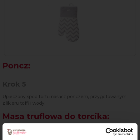
Poncz:
Krok 5
Upieczony spód tortu nasącz ponczem, przygotowanym
z likieru toffi i wody.
Masa truflowa do torcika:
Krok 6