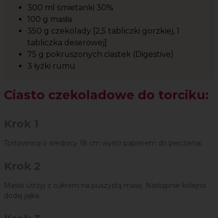
300 ml śmietanki 30%
100 g masła
350 g czekolady [2,5 tabliczki gorzkiej, 1
tabliczka deserowej]
75 g pokruszonych ciastek (Digestive)
3 łyżki rumu
Ciasto czekoladowe do torciku:
Krok 1
Tortownicę o średnicy 18 cm wyłóż papierem do pieczenia.
Krok 2
Masło utrzyj z cukrem na puszystą masę. Następnie kolejno
dodaj jajka.