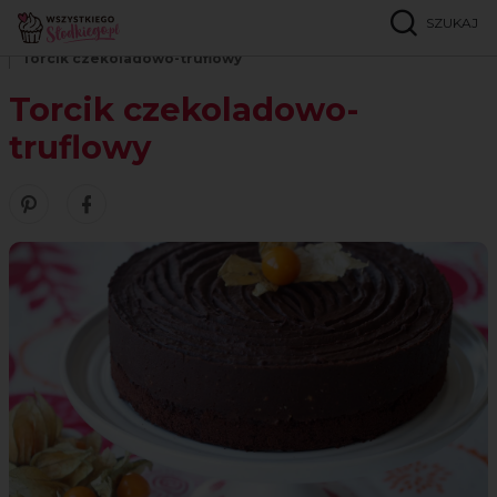
SZUKAJ
Strona główna
Przepisy
Ciasta czekoladowe
Torcik czekoladowo-truflowy
Torcik czekoladowo-
truflowy
Zobacz nasze piny w serwisie Pinterest
Udostępnij ten przepis w serwisie Facebook