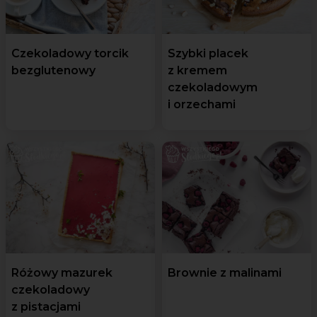
Czekoladowy torcik
Szybki placek
bezglutenowy
z kremem
czekoladowym
i orzechami
Różowy mazurek
Brownie z malinami
czekoladowy
z pistacjami