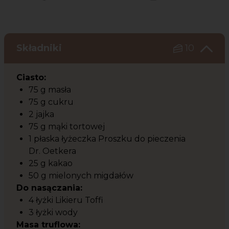
Czas potrzebny na przygotowanie przepisu
Poziom trudności
Składniki
10
Ciasto:
75 g masła
75 g cukru
2 jajka
75 g mąki tortowej
1 płaska łyżeczka Proszku do pieczenia
Dr. Oetkera
25 g kakao
50 g mielonych migdałów
Do nasączania:
4 łyżki Likieru Toffi
3 łyżki wody
Masa truflowa: