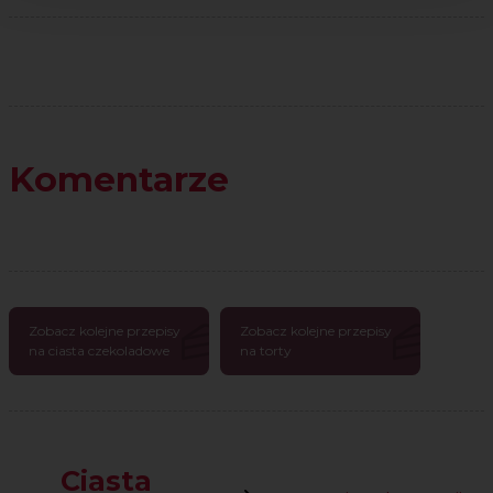
Komentarze
Zobacz kolejne przepisy
Zobacz kolejne przepisy
na ciasta czekoladowe
na torty
Ciasta