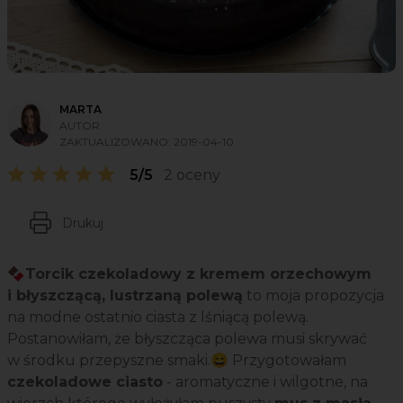
MARTA
AUTOR
ZAKTUALIZOWANO:
2019-04-10
5/5
2 oceny
Drukuj
🍫Torcik czekoladowy z kremem orzechowym
i błyszczącą, lustrzaną polewą
to moja propozycja
na modne ostatnio ciasta z lśniącą polewą.
Postanowiłam, że błyszcząca polewa musi skrywać
w środku przepyszne smaki.😄 Przygotowałam
czekoladowe ciasto
- aromatyczne i wilgotne, na