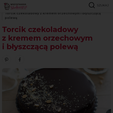
SZUKAJ
Strona główna
Przepisy
Torty
Torcik czekoladowy z kremem orzechowym i błyszczącą
polewą
Torcik czekoladowy
z kremem orzechowym
i błyszczącą polewą
Zobacz nasze piny w serwisie Pinterest
Udostępnij ten przepis w serwisie Facebook