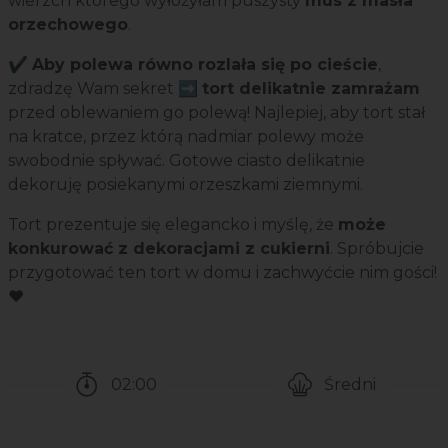
wierzch którego wyłożyłam puszysty
mus z masła
orzechowego
.
✔️
Aby polewa równo rozlała się po cieście
,
zdradzę Wam sekret ➡️
tort delikatnie zamrażam
przed oblewaniem go polewą! Najlepiej, aby tort stał
na kratce, przez którą nadmiar polewy może
swobodnie spływać. Gotowe ciasto delikatnie
dekoruję posiekanymi orzeszkami ziemnymi.
Tort prezentuje się elegancko i myślę, że
może
konkurować z dekoracjami z cukierni
. Spróbujcie
przygotować ten tort w domu i zachwyćcie nim gości!
❤️
02:00
Średni
Czas potrzebny na przygotowanie przepisu
Poziom trudności