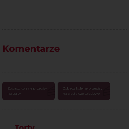
Komentarze
Zobacz kolejne przepisy
Zobacz kolejne przepisy
na torty
na ciasta czekoladowe
Torty