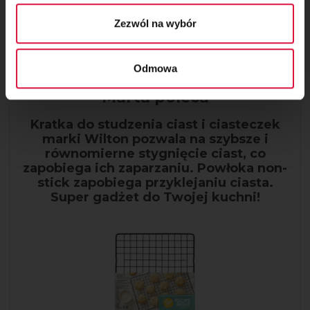
Krok 13
Zezwól na wybór
Tort delikatnie zmroź, a następnie połóż na kratce i oblej
polewą.
Odmowa
Marta poleca
Kratka do studzenia ciast i ciasteczek
marki Wilton pozwala na szybsze i
równomierne stygnięcie ciast, co
zapobiega ich zaparzaniu. Powłoka non-
stick zapobiega przyklejaniu ciasta.
Super gadżet do Twojej kuchni!