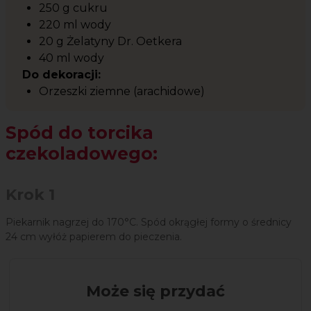
250 g cukru
220 ml wody
20 g Żelatyny Dr. Oetkera
40 ml wody
Do dekoracji:
Orzeszki ziemne (arachidowe)
Spód do torcika
czekoladowego:
Krok 1
Piekarnik nagrzej do 170°C. Spód okrągłej formy o średnicy
24 cm wyłóż papierem do pieczenia.
Może się przydać