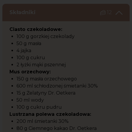
Składniki
12
Ciasto czekoladowe:
100 g gorzkiej czekolady
50 g masła
4 jajka
100 g cukru
2 łyżki mąki pszennej
Mus orzechowy:
150 g masła orzechowego
600 ml schłodzonej śmietanki 30%
15 g Żelatyny Dr. Oetkera
50 ml wody
100 g cukru pudru
Lustrzana polewa czekoladowa:
200 ml śmietanki 30%
80 g Ciemnego kakao Dr. Oetkera