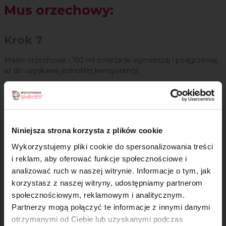
Mus orzechowy:
Krok 7
Masło orzechowe i 150 ml śmietanki wymieszaj i podgrzewaj,
aż do uzyskania jednolitej konsystencji.
Krok 8
Żelatynę rozpuść w 50 ml gorącej wody.
Niniejsza strona korzysta z plików cookie
Krok 9
Wykorzystujemy pliki cookie do spersonalizowania treści
Dodaj ją do masy z masłem orzechowym i dokładnie
i reklam, aby oferować funkcje społecznościowe i
wymieszaj. Odstaw do wystudzenia.
analizować ruch w naszej witrynie. Informacje o tym, jak
×
korzystasz z naszej witryny, udostępniamy partnerom
Krok 10
społecznościowym, reklamowym i analitycznym.
Partnerzy mogą połączyć te informacje z innymi danymi
Resztę śmietanki ubij z cukrem pudrem. Śmietankę dodawaj
otrzymanymi od Ciebie lub uzyskanymi podczas
stopniowo do masła orzechowego i delikatnie mieszaj.