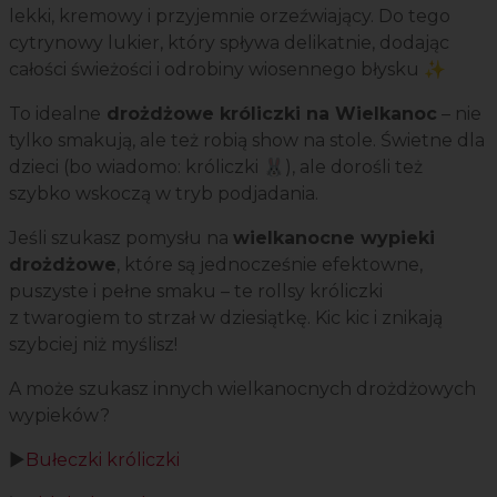
lekki, kremowy i przyjemnie orzeźwiający. Do tego
cytrynowy lukier, który spływa delikatnie, dodając
całości świeżości i odrobiny wiosennego błysku ✨
To idealne
drożdżowe króliczki na Wielkanoc
– nie
tylko smakują, ale też robią show na stole. Świetne dla
dzieci (bo wiadomo: króliczki 🐰), ale dorośli też
szybko wskoczą w tryb podjadania.
Jeśli szukasz pomysłu na
wielkanocne wypieki
drożdżowe
, które są jednocześnie efektowne,
puszyste i pełne smaku – te rollsy króliczki
z twarogiem to strzał w dziesiątkę. Kic kic i znikają
szybciej niż myślisz!
A może szukasz innych wielkanocnych drożdżowych
wypieków?
▶️
Bułeczki króliczki