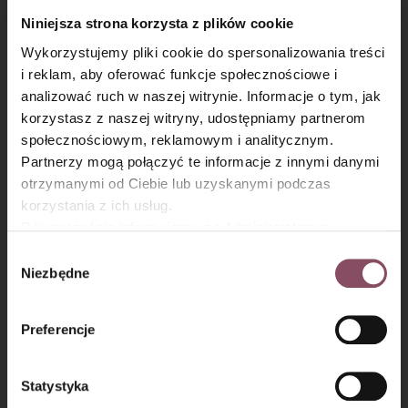
Niniejsza strona korzysta z plików cookie
Ciasto rozwałkuj na około
30 x 40 cm
.
Wykorzystujemy pliki cookie do spersonalizowania treści
Rozsmaruj przygotowany wcześniej twarożek i posyp go
i reklam, aby oferować funkcje społecznościowe i
startą skórką z cytryny.
analizować ruch w naszej witrynie. Informacje o tym, jak
×
Następnie
zwiń wzdłuż dłuższego
boku (tak jak
korzystasz z naszej witryny, udostępniamy partnerom
cynamonki).
społecznościowym, reklamowym i analitycznym.
Partnerzy mogą połączyć te informacje z innymi danymi
Pokrój ciasto na około
14 części
.
otrzymanymi od Ciebie lub uzyskanymi podczas
korzystania z ich usług.
Równocześnie informujemy, że Administratorem
Państwa danych jest Dr. Oetker Polska Sp. z o.o.,
Wybór
Gdańsk (80-339) adres: Dickmana 14/15 więcej
Niezbędne
zgody
informacji o przetwarzaniu danych osobowych oraz
mechanizmie plików cookie znajdą Państwo w
Polityce
Preferencje
prywatności.
Statystyka