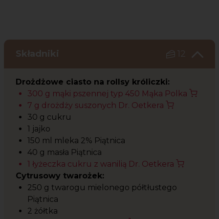
Składniki
12
Drożdżowe ciasto na rollsy króliczki:
300 g mąki pszennej typ 450 Mąka Polka
7 g drożdży suszonych Dr. Oetkera
30 g cukru
1 jajko
150 ml mleka 2% Piątnica
40 g masła Piątnica
1 łyżeczka cukru z wanilią Dr. Oetkera
Cytrusowy twarożek:
250 g twarogu mielonego półtłustego
Piątnica
2 żółtka