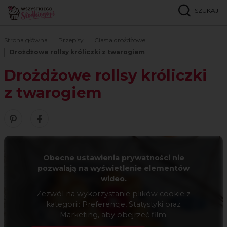
SZUKAJ
Strona główna
Przepisy
Ciasta drożdżowe
Drożdżowe rollsy króliczki z twarogiem
Drożdżowe rollsy króliczki
z twarogiem
Zobacz nasze piny w serwisie Pinterest
Udostępnij ten przepis w serwisie Facebook
Obecne ustawienia prywatności nie
pozwalają na wyświetlenie elementów
wideo.
Zezwól na wykorzystanie plików cookie z
kategorii: Preferencje, Statystyki oraz
Marketing, aby obejrzeć film.