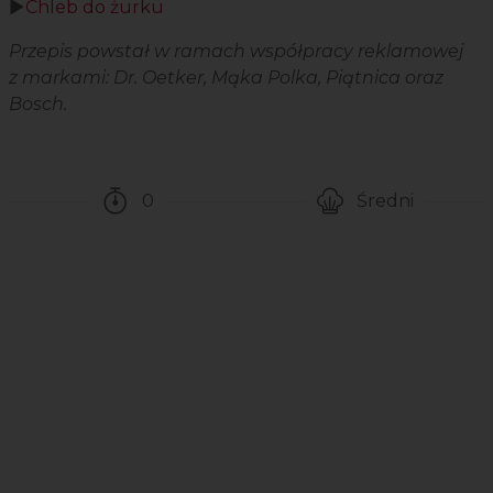
▶️
Chleb do żurku
Przepis powstał w ramach współpracy reklamowej
z markami: Dr. Oetker, Mąka Polka, Piątnica oraz
Bosch.
0
Średni
Czas potrzebny na przygotowanie przepis
Poziom trudności