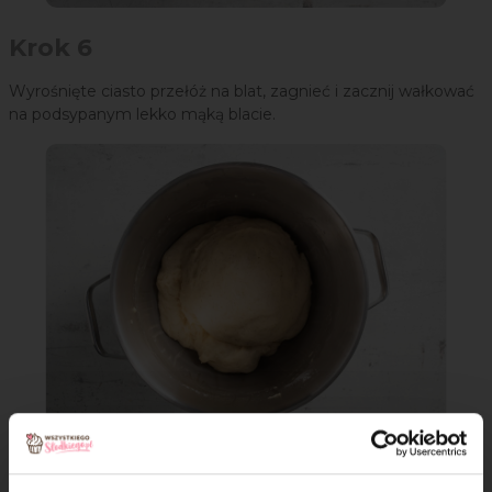
Krok 6
Wyrośnięte ciasto przełóż na blat, zagnieć i zacznij wałkować
na podsypanym lekko mąką blacie.
Krok 7