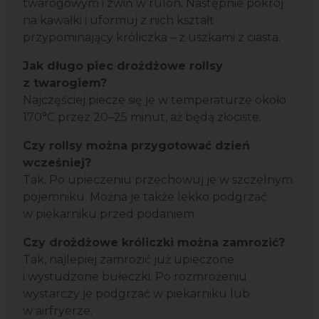
twarogowym i zwiń w rulon. Następnie pokrój
na kawałki i uformuj z nich kształt
przypominający króliczka – z uszkami z ciasta.
Jak długo piec drożdżowe rollsy
z twarogiem?
Najczęściej piecze się je w temperaturze około
170°C przez 20–25 minut, aż będą złociste.
Czy rollsy można przygotować dzień
wcześniej?
Tak. Po upieczeniu przechowuj je w szczelnym
pojemniku. Można je także lekko podgrzać
w piekarniku przed podaniem.
Czy drożdżowe króliczki można zamrozić?
Tak, najlepiej zamrozić już upieczone
i wystudzone bułeczki. Po rozmrożeniu
wystarczy je podgrzać w piekarniku lub
w airfryerze.