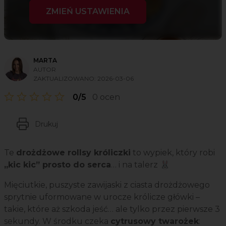
ZMIEŃ USTAWIENIA
MARTA
AUTOR
ZAKTUALIZOWANO:
2026-03-06
0/5
0 ocen
Drukuj
Te
drożdżowe rollsy króliczki
to wypiek, który robi
„kic kic” prosto do serca
… i na talerz 🐰
Mięciutkie, puszyste zawijaski z ciasta drożdżowego
sprytnie uformowane w urocze królicze główki –
takie, które aż szkoda jeść… ale tylko przez pierwsze 3
sekundy. W środku czeka
cytrusowy twarożek
: