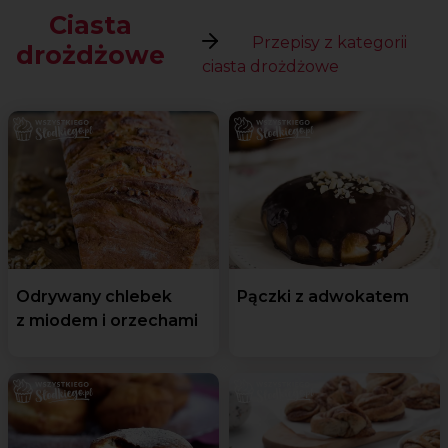
Ciasta
Przepisy z kategorii
drożdżowe
ciasta drożdżowe
Odrywany chlebek
Pączki z adwokatem
z miodem i orzechami