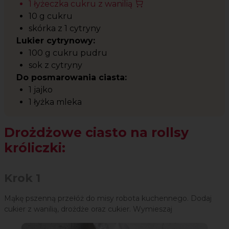
1 łyżeczka cukru z wanilią
10 g cukru
skórka z 1 cytryny
Lukier cytrynowy:
100 g cukru pudru
sok z cytryny
Do posmarowania ciasta:
1 jajko
1 łyżka mleka
Drożdżowe ciasto na rollsy
króliczki:
Krok 1
Mąkę pszenną przełóż do misy robota kuchennego. Dodaj
cukier z wanilią, drożdże oraz cukier. Wymieszaj