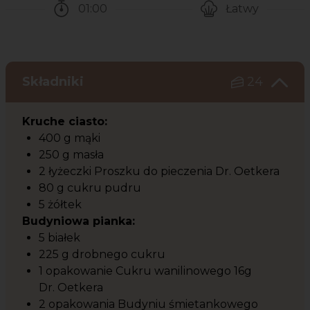
01:00
Łatwy
Czas potrzebny na przygotowanie przepisu
Poziom trudności
Składniki
24
Kruche ciasto:
400 g mąki
250 g masła
2 łyżeczki Proszku do pieczenia Dr. Oetkera
80 g cukru pudru
5 żółtek
Budyniowa pianka:
5 białek
225 g drobnego cukru
1 opakowanie Cukru wanilinowego 16g
Dr. Oetkera
2 opakowania Budyniu śmietankowego