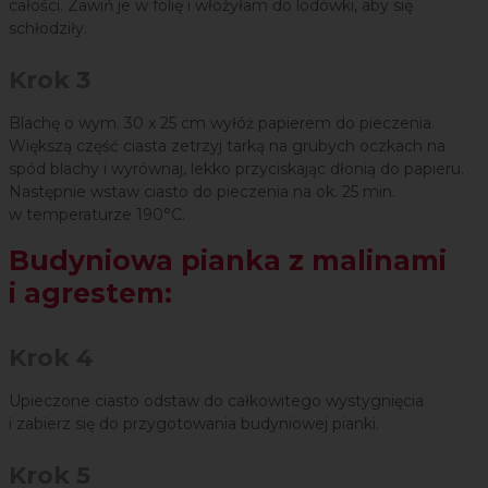
całości. Zawiń je w folię i włożyłam do lodówki, aby się
schłodziły.
Krok 3
Blachę o wym. 30 x 25 cm wyłóż papierem do pieczenia.
Większą część ciasta zetrzyj tarką na grubych oczkach na
spód blachy i wyrównaj, lekko przyciskając dłonią do papieru.
Następnie wstaw ciasto do pieczenia na ok. 25 min.
w temperaturze 190°C.
Budyniowa pianka z malinami
i agrestem:
Krok 4
Upieczone ciasto odstaw do całkowitego wystygnięcia
i zabierz się do przygotowania budyniowej pianki.
Krok 5