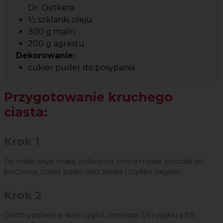
Dr. Oetkera
½ szklanki oleju
300 g malin
200 g agrestu
Dekorowanie:
cukier puder do posypania
Przygotowanie kruchego
ciasta:
Krok 1
Do miski wsyp mąkę, pokrojone zimne masło, proszek do
pieczenia, cukier puder oraz żółtka i szybko zagnieć.
Krok 2
Ciasto podziel na dwie części, mniejszą 2/5 i większą 3/5