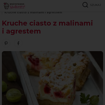
SZUKAJ
Strona główna
Przepisy
Ciasta kruche i tarty
Kruche ciasto z malinami i agrestem
Kruche ciasto z malinami
i agrestem
Zobacz nasze piny w serwisie Pinterest
Udostępnij ten przepis w serwisie Facebook