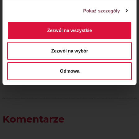
Pokaż szczegóły
Zezwól na wszystkie
Oceń przepis!
Zezwól na wybór
Odmowa
Komentarze