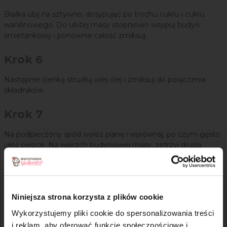
Białka ubij na sztywno, dosypując po trochu cukru i cukru
wanilinowego. Do ubitej masy stopniowo wsypuj budyń
śmietankowy i ponownie całość zmiksuj.
Krok 6
Następnie cienką strużką wlej olej i zmiksuj do połączenia
składników.
Krok 7
Na podpieczony spód wyłóż pianę i wyrównaj, po czym gęsto
ułóż owoce. Na wierzch budyniowej masy, zetrzyj drugą
część ciasta, wstaw do piekarnika na ok. 40 minut i piecz
w temperaturze 190°C.
Niniejsza strona korzysta z plików cookie
Może się przydać
Wykorzystujemy pliki cookie do spersonalizowania treści
Dwustronna, dwukolorowa rękawica
i reklam, aby oferować funkcje społecznościowe i