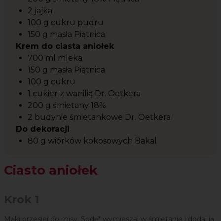
2 jajka
100 g cukru pudru
150 g masła Piątnica
Krem do ciasta aniołek
700 ml mleka
150 g masła Piątnica
100 g cukru
1 cukier z wanilią Dr. Oetkera
200 g śmietany 18%
2 budynie śmietankowe Dr. Oetkera
Do dekoracji
80 g wiórków kokosowych Bakal
Ciasto aniołek
Krok 1
Mąki przesiej do misy. Sodę* wymieszaj w śmietanie i dodaj ją