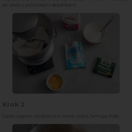
do ciasta z pozostałymi składnikami.
Krok 2
Ciasto zagnieć i podziel na 4 równe części, formując kulki.