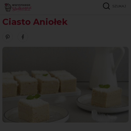
SZUKAJ
Strona główna
Przepisy
Ciasta przekładane
Ciasto Aniołek
Ciasto Aniołek
Zobacz nasze piny w serwisie Pinterest
Udostępnij ten przepis w serwisie Facebook