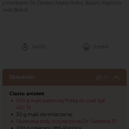
z markami: Dr. Oetker, Mąka Polka, Bosch, Piątnica
oraz Bakal.
04:00
Średni
Czas potrzebny na przygotowanie przepisu
Poziom trudności
Składniki
24
Ciasto aniołek
500 g mąki pszennej Polka do ciast typ
450
30 g mąki ziemniaczanej
1 łyżeczka sody oczyszczonej Dr. Oetkera
200 g śmietany 18% Piątnica