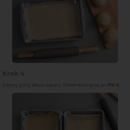
Krok 4
Zdejmij górny arkusz papieru. Piekarnik rozgrzej do
170°C.