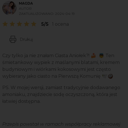
MAGDA
AUTOR
ZAKTUALIZOWANO:
2024-04-19
5/5
1 ocena
Drukuj
Czy tylko ja nie znałam Ciasta Aniołek?! 🍰 👼 Ten
śmietankowy wypiek z maślanymi blatami, kremem
budyniowym i wiórkami kokosowymi jest często
wybierany jako ciasto na Pierwszą Komunię 🕊️🥥
PS. W mojej wersji, zamiast tradycyjnie dodawanego
amoniaku, znajdziecie sodę oczyszczoną, która jest
łatwiej dostępna.
Przepis powstał w ramach współpracy reklamowej