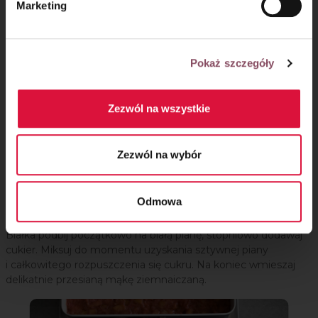
Marketing
Pokaż szczegóły
Zezwól na wszystkie
Zezwól na wybór
Beza:
Odmowa
Krok 8
Białka podbij początkowo na białą pianę, stopniowo dodawaj
cukier. Miksuj do momentu uzyskania sztywnej piany
i całkowitego rozpuszczenia się cukru. Na koniec wmieszaj
delikatnie przesianą mąkę ziemnaiczaną.