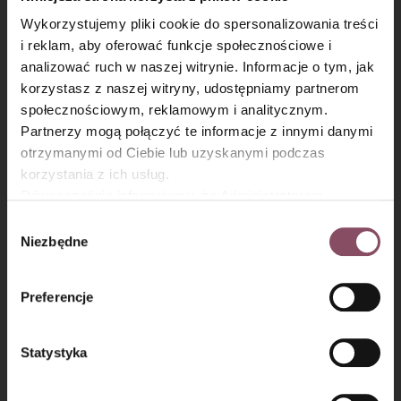
Wykorzystujemy pliki cookie do spersonalizowania treści
i reklam, aby oferować funkcje społecznościowe i
analizować ruch w naszej witrynie. Informacje o tym, jak
×
korzystasz z naszej witryny, udostępniamy partnerom
społecznościowym, reklamowym i analitycznym.
Partnerzy mogą połączyć te informacje z innymi danymi
otrzymanymi od Ciebie lub uzyskanymi podczas
korzystania z ich usług.
Równocześnie informujemy, że Administratorem
Państwa danych jest Dr. Oetker Polska Sp. z o.o.,
Wybór
Gdańsk (80-339) adres: Dickmana 14/15 więcej
Niezbędne
zgody
informacji o przetwarzaniu danych osobowych oraz
Krok 7
mechanizmie plików cookie znajdą Państwo w
Polityce
Preferencje
prywatności.
Przełóż na upieczony spód ciasta.
Statystyka