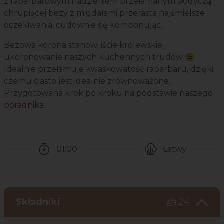
z rabarbarowym nadzieniem przełamanym słodyczą
chrupiącej bezy z migdałami przerasta najśmielsze
oczekiwania, cudownie się komponując.
Bezowa korona stanowi iście królewskie
ukoronowanie naszych kuchennych trudów 😉
Idealnie przełamuje kwaskowatość rabarbaru, dzięki
czemu ciasto jest idealnie zrównoważone.
Przygotowana krok po kroku na podstawie naszego
poradnika.
01:00
Łatwy
Czas potrzebny na przygotowanie przepisu
Poziom trudności
Składniki
24