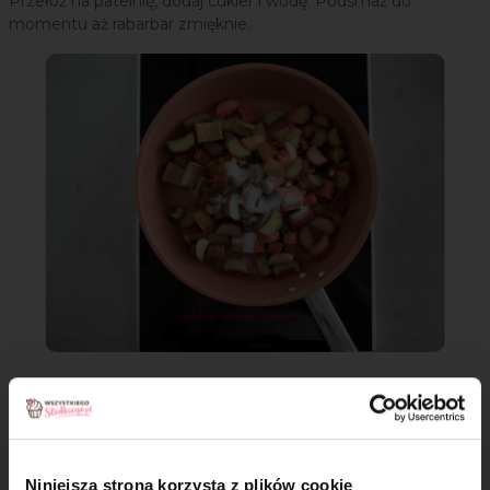
Przełóż na patelnię, dodaj cukier i wodę. Podsmaż do
momentu aż rabarbar zmięknie.
Krok 6
Przygotowane rabarbarowe nadzienie odstaw do
wystudzenia.
Niniejsza strona korzysta z plików cookie