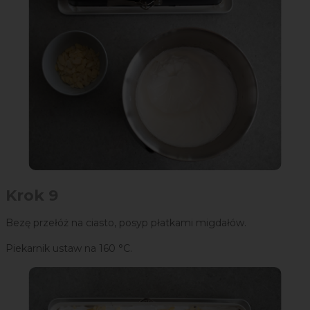
Krok 9
Bezę przełóż na ciasto, posyp płatkami migdałów.
Piekarnik ustaw na 160 °C.