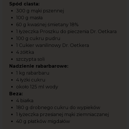
Spód ciasta:
300 g mąki pszennej
100 g masła
60 g kwaśnej śmietany 18%
1 łyżeczka Proszku do pieczenia Dr. Oetkara
100 g cukru pudru
1 Cukier wanilinowy Dr. Oetkera
4 żółtka
szczypta soli
Nadzienie rabarbarowe:
1 kg rabarbaru
4 łyżki cukru
około 125 ml wody
Beza:
4 białka
180 g drobnego cukru do wypieków
1 łyżeczka przesianej mąki ziemniaczanej
40 g płatków migdałów