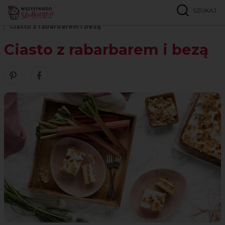
SZUKAJ
Strona główna
Przepisy
Ciasta przekładane
Ciasto z rabarbarem i bezą
Ciasto z rabarbarem i bezą
Zobacz nasze piny w serwisie Pinterest
Udostępnij ten przepis w serwisie Facebook