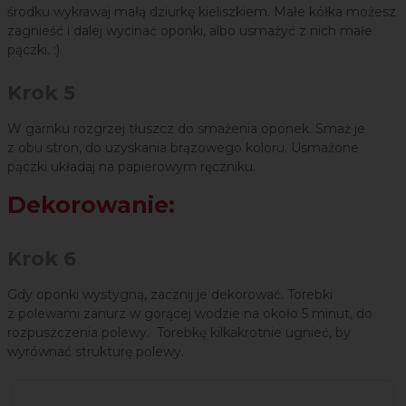
środku wykrawaj małą dziurkę kieliszkiem. Małe kółka możesz
zagnieść i dalej wycinać oponki, albo usmażyć z nich małe
pączki. :)
Krok 5
W garnku rozgrzej tłuszcz do smażenia oponek. Smaż je
z obu stron, do uzyskania brązowego koloru. Usmażone
pączki układaj na papierowym ręczniku.
Dekorowanie:
Krok 6
Gdy oponki wystygną, zacznij je dekorować. Torebki
z polewami zanurz w gorącej wodzie na około 5 minut, do
rozpuszczenia polewy. Torebkę kilkakrotnie ugnieć, by
wyrównać strukturę polewy.