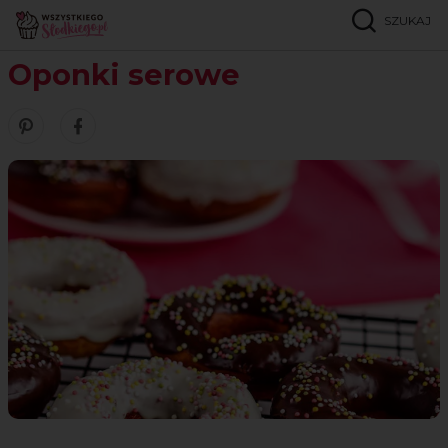
SZUKAJ
Strona główna
Przepisy
Ciasteczka
Oponki serowe
Oponki serowe
Zobacz nasze piny w serwisie Pinterest
Udostępnij ten przepis w serwisie Facebook