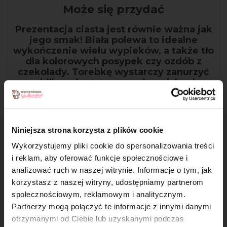
Może się przydać
Prezentacja ciasta jest równie ważna jak
jego smak! Biała polewa to idealne
wykończenie wielu wypieków, a także tło
dla kolorowych posypek czy ozdób z
czekolady. Torebkę wystarczy zanurzyć
na kilka minut w gorącej wodzie, do
momentu całkowitego rozpuszczenia.
Niniejsza strona korzysta z plików cookie
Wykorzystujemy pliki cookie do spersonalizowania treści
i reklam, aby oferować funkcje społecznościowe i
analizować ruch w naszej witrynie. Informacje o tym, jak
×
korzystasz z naszej witryny, udostępniamy partnerom
społecznościowym, reklamowym i analitycznym.
Partnerzy mogą połączyć te informacje z innymi danymi
otrzymanymi od Ciebie lub uzyskanymi podczas