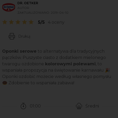
DR. OETKER
AUTOR
ZAKTUALIZOWANO:
2019-04-10
5/5
4 oceny
Drukuj
Oponki serowe
to alternatywa dla tradycyjnych
pączków. Puszyste ciasto z dodatkiem mielonego
twarogu ozdobione
kolorowymi polewami
, to
wspaniała propozycja na świętowanie karnawału 🎉
Oponki ozdobić możecie według własnego pomysłu
🍩 Zdobienie to wspaniała zabawa!
01:00
Średni
Czas potrzebny na przygotowanie przepisu
Poziom trudności