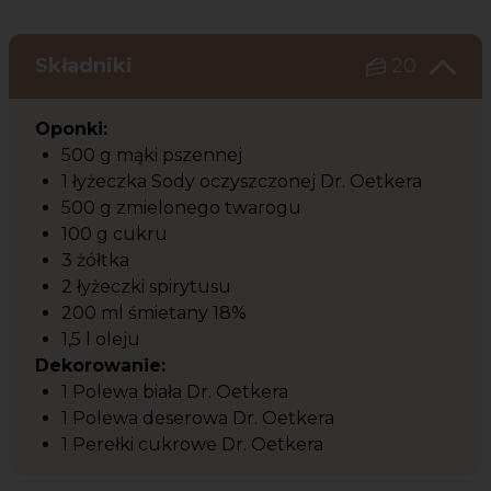
Składniki
20
Oponki:
500 g mąki pszennej
1 łyżeczka Sody oczyszczonej Dr. Oetkera
500 g zmielonego twarogu
100 g cukru
3 żółtka
2 łyżeczki spirytusu
200 ml śmietany 18%
1,5 l oleju
Dekorowanie:
1 Polewa biała Dr. Oetkera
1 Polewa deserowa Dr. Oetkera
1 Perełki cukrowe Dr. Oetkera