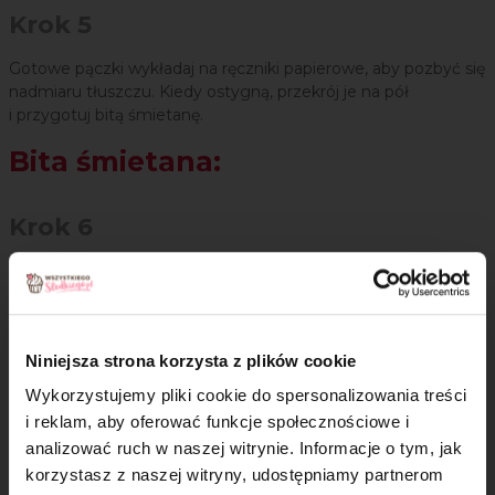
Krok 5
Gotowe pączki wykładaj na ręczniki papierowe, aby pozbyć się
nadmiaru tłuszczu. Kiedy ostygną, przekrój je na pół
i przygotuj bitą śmietanę.
Bita śmietana:
Krok 6
W misce ubij krótko śmietankę, w osobnej małej misce
wymieszaj cukier puder ze śmietan-fixem, przesyp do
śmietanki i dalej miksuj do otrzymania kremowej konsystencji
Niniejsza strona korzysta z plików cookie
Krok 7
Wykorzystujemy pliki cookie do spersonalizowania treści
Krem przełóż do worka cukierniczego i przyłóż nim pączki.
i reklam, aby oferować funkcje społecznościowe i
Przed podaniem oprószyć cukrem pudrem.
analizować ruch w naszej witrynie. Informacje o tym, jak
×
korzystasz z naszej witryny, udostępniamy partnerom