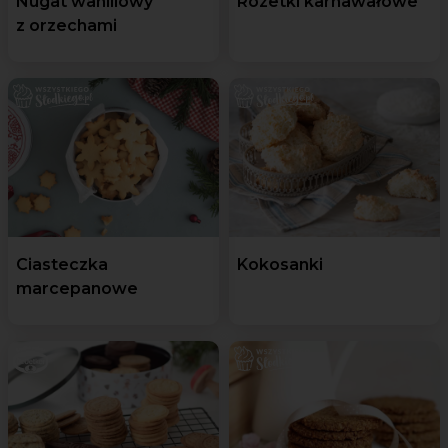
Nugat waniliowy
Rozetki karnawałowe
z orzechami
Ciasteczka
Kokosanki
marcepanowe