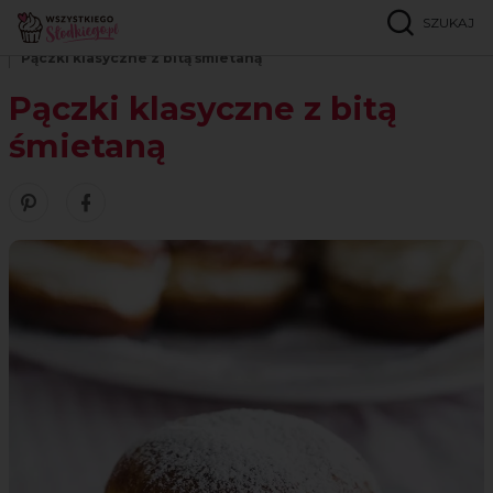
SZUKAJ
Strona główna
Przepisy
Ciasteczka
Pączki klasyczne z bitą śmietaną
Pączki klasyczne z bitą
śmietaną
Zobacz nasze piny w serwisie Pinterest
Udostępnij ten przepis w serwisie Facebook