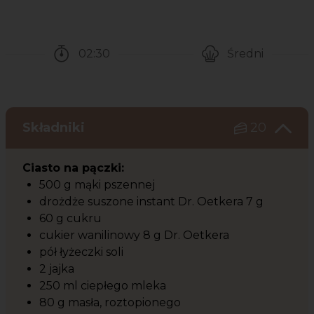
02:30
Średni
Czas potrzebny na przygotowanie przepisu
Poziom trudności
Składniki
20
Ciasto na pączki:
500 g mąki pszennej
drożdże suszone instant Dr. Oetkera 7 g
60 g cukru
cukier wanilinowy 8 g Dr. Oetkera
pół łyżeczki soli
2 jajka
250 ml ciepłego mleka
80 g masła, roztopionego