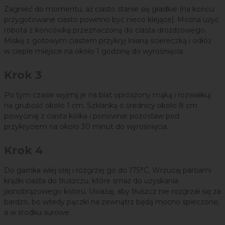
Zagnieć do momentu, aż ciasto stanie się gładkie (na końcu
przygotowane ciasto powinno być nieco klejące). Można użyć
robota z końcówką przeznaczoną do ciasta drożdżowego.
Miskę z gotowym ciastem przykryj lnianą ściereczką i odłóż
w ciepłe miejsce na około 1 godzinę do wyrośnięcia.
Krok 3
Po tym czasie wyjmij je na blat oprószony mąką i rozwałkuj
na grubość około 1 cm. Szklanką o średnicy około 8 cm
powycinaj z ciasta kółka i ponownie pozostaw pod
przykryciem na około 30 minut do wyrośnięcia.
Krok 4
Do garnka wlej olej i rozgrzej go do 175°C. Wrzucaj partiami
krążki ciasta do tłuszczu, które smaż do uzyskania
jasnobrązowego koloru. Uważaj, aby tłuszcz nie rozgrzał się za
bardzo, bo wtedy pączki na zewnątrz będą mocno spieczone,
a w środku surowe.