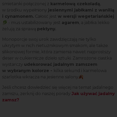
śmietanki połączonej z
karmelową czekoladą
,
w środku wypełniony
jesiennymi jabłkami z wanilią
i cynamonem.
Całość jest
w wersji wegetariańskiej
🥬 - mus ustabilizowany jest
agarem
, a jabłka lekko
żelują za sprawą
pektyny.
Monoporcje swoj urok zawdzięczają nie tylko
ukrytym w nich nietuznikowym smakom, ale także
silikonowej formie, która zamienia nawet najprostszy
deser w cukiernicze dzieło sztuki. Zamrożone ciastka
wystarczy
udekorować jadalnym zamszem
w wybranym kolorze -
kilka sekund i karmelowa
szarlotka wkracza na jesienne salony
🍂
Jeśli chcesz dowiedzieć się więcej na temat jadalnego
zamszu, zerknij do naszej porady
Jak używać jadalny
zamsz?