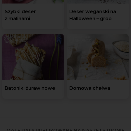
Szybki deser
Deser wegański na
z malinami
Halloween – grób
Batoniki żurawinowe
Domowa chałwa
MATERIAŁY PUBLIKOWANE NA NASZEJ STRONIE