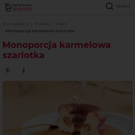
SZUKAJ
Strona główna
Przepisy
Desery
Monoporcja karmelowa szarlotka
Monoporcja karmelowa
szarlotka
Zobacz nasze piny w serwisie Pinterest
Udostępnij ten przepis w serwisie Facebook