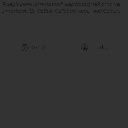
Przepis powstał w ramach współpracy reklamowej
z markami: Dr. Oetker, Callebaut oraz Food Colours.
07:00
Trudny
Czas potrzebny na przygotowanie przepisu
Poziom trudności