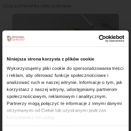
Gorącą śmietanką zalej czekoladę.
Niniejsza strona korzysta z plików cookie
Wykorzystujemy pliki cookie do spersonalizowania treści
i reklam, aby oferować funkcje społecznościowe i
analizować ruch w naszej witrynie. Informacje o tym, jak
×
korzystasz z naszej witryny, udostępniamy partnerom
społecznościowym, reklamowym i analitycznym.
Krok 6
Partnerzy mogą połączyć te informacje z innymi danymi
otrzymanymi od Ciebie lub uzyskanymi podczas
Następnie zblenduj do uzyskania
jednolitej
konsystencji.
korzystania z ich usług.
Odstaw do lekkiego przestudzenia.
Równocześnie informujemy, że Administratorem