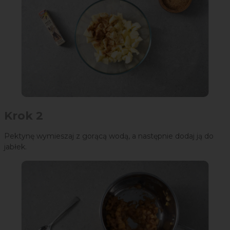
Krok 2
Pektynę wymieszaj z gorącą wodą, a następnie dodaj ją do
jabłek.