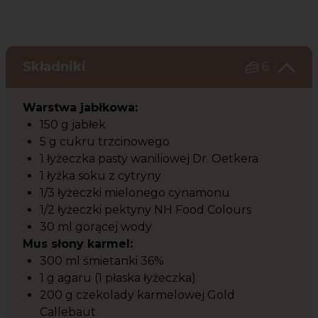
Składniki
6
Warstwa jabłkowa:
150 g jabłek
5 g cukru trzcinowego
1 łyżeczka pasty waniliowej Dr. Oetkera
1 łyżka soku z cytryny
1/3 łyżeczki mielonego cynamonu
1/2 łyżeczki pektyny NH Food Colours
30 ml gorącej wody
Mus słony karmel:
300 ml śmietanki 36%
1 g agaru (1 płaska łyżeczka)
200 g czekolady karmelowej Gold
Callebaut