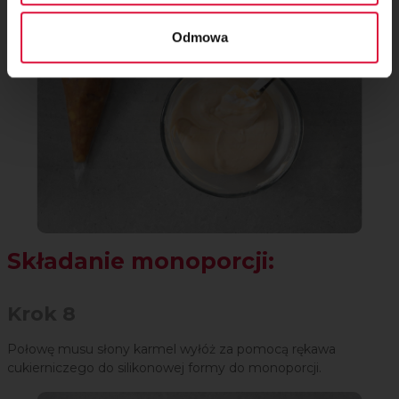
Odmowa
Składanie monoporcji:
Krok 8
Połowę musu słony karmel wyłóż za pomocą rękawa
cukierniczego do silikonowej formy do monoporcji.