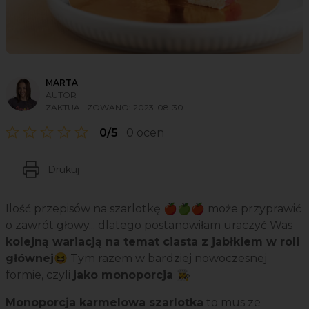
MARTA
AUTOR
ZAKTUALIZOWANO:
2023-08-30
0/5
0 ocen
Drukuj
Ilość przepisów na szarlotkę 🍎🍏🍎 może przyprawić
o zawrót głowy... dlatego postanowiłam uraczyć Was
kolejną wariacją na temat ciasta z jabłkiem w roli
głównej
😆 Tym razem w bardziej nowoczesnej
formie, czyli
jako monoporcja 👩‍🍳
Monoporcja karmelowa szarlotka
to mus ze