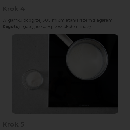
Krok 4
W garnku podgrzej 300 ml śmietanki razem z agarem.
Zagotuj
i gotuj jeszcze przez około minutę.
Krok 5