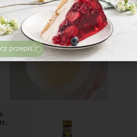
zaloguj
się
zarejestruj
a
r.