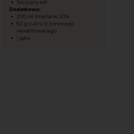
Szczypta soli
Dodatkowo:
200 ml śmietanki 30%
50 g cukru trzcinowego
nierafinowanego
1 jajko