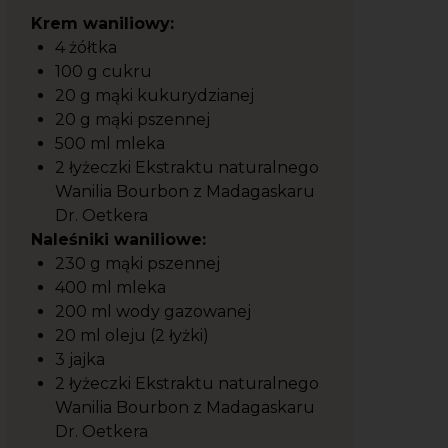
Krem waniliowy:
4 żółtka
100 g cukru
20 g mąki kukurydzianej
20 g mąki pszennej
500 ml mleka
2 łyżeczki Ekstraktu naturalnego
Wanilia Bourbon z Madagaskaru
Dr. Oetkera
Naleśniki waniliowe:
230 g mąki pszennej
400 ml mleka
200 ml wody gazowanej
20 ml oleju (2 łyżki)
3 jajka
2 łyżeczki Ekstraktu naturalnego
Wanilia Bourbon z Madagaskaru
Dr. Oetkera