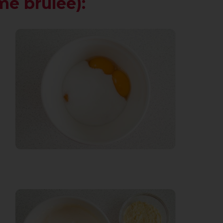
e brûlée):