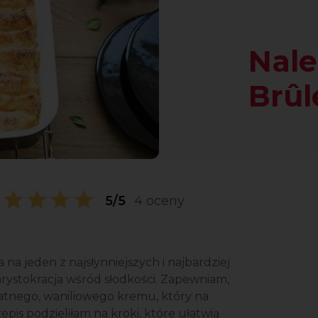
Nale
Brûl
5/5
4 oceny
na jeden z najsłynniejszych i najbardziej
rystokracja wśród słodkości. Zapewniam,
katnego, waniliowego kremu, który na
is podzieliłam na kroki, które ułatwią