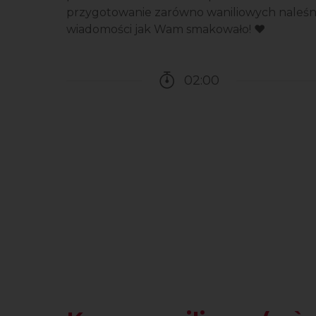
przygotowanie zarówno waniliowych naleśn
wiadomości jak Wam smakowało! ❤️
02:00
Czas potrzebny na przy