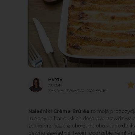
MARTA
AUTOR
ZAKTUALIZOWANO:
2019-04-10
Naleśniki Crème Brûlée
to moja propozycja 
lubianych francuskich deserów. Prawdziwa a
że nie przejdziesz obojętnie obok tego deli
pewno zawładnie Twoim podniebieniem! Przep