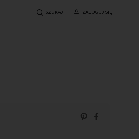
SZUKAJ
ZALOGUJ SIĘ
Zobacz nasze p
Udostępnij 