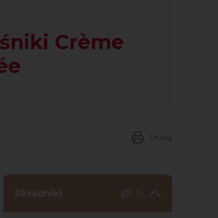
śniki Crème
ée
Drukuj
Składniki
15