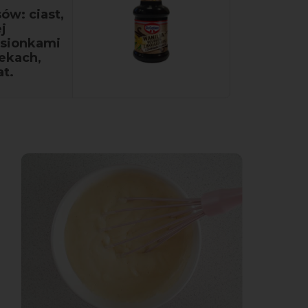
ów: ciast,
j
nasionkami
ekach,
t.