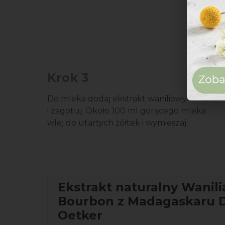
Krok 3
Do mleka dodaj ekstrakt waniliowy
i zagotuj. Około 100 ml gorącego mleka
wlej do utartych żółtek i wymieszaj.
Ekstrakt naturalny Wanili
Bourbon z Madagaskaru D
Oetker