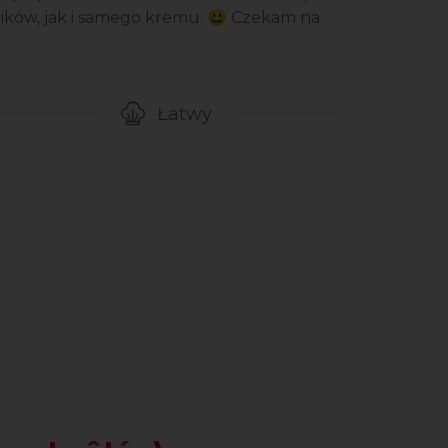
ików, jak i samego kremu. 😃 Czekam na
Łatwy
gotowanie przepisu
Poziom trudności