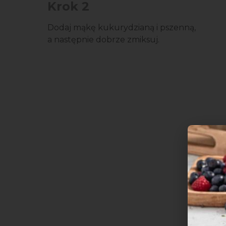
Krok 2
Dodaj mąkę kukurydzianą i pszenną,
a następnie dobrze zmiksuj.