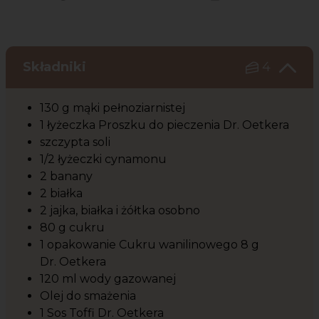
Czas potrzebny na przygotowanie przepisu
Poziom trudności
Składniki
4
130 g mąki pełnoziarnistej
1 łyżeczka Proszku do pieczenia Dr. Oetkera
szczypta soli
1/2 łyżeczki cynamonu
2 banany
2 białka
2 jajka, białka i żółtka osobno
80 g cukru
1 opakowanie Cukru wanilinowego 8 g
Dr. Oetkera
120 ml wody gazowanej
Olej do smażenia
1 Sos Toffi Dr. Oetkera