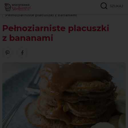
SZUKAJ
Strona główna
Przepisy
Gofry, naleśniki, placki
Pełnoziarniste placuszki z bananami
Pełnoziarniste placuszki
z bananami
Zobacz nasze piny w serwisie Pinterest
Udostępnij ten przepis w serwisie Facebook