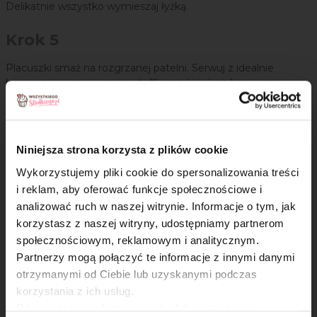
Delikatnie wszystko wymieszaj łyżką.
Krok 5
Placuszki smaż na rozgrzanej patelni. Serwuj z idealnie
komponującym się sosem toffi oraz świeżym bananem.
Niniejsza strona korzysta z plików cookie
Wykorzystujemy pliki cookie do spersonalizowania treści
i reklam, aby oferować funkcje społecznościowe i
Oceń przepis!
analizować ruch w naszej witrynie. Informacje o tym, jak
×
korzystasz z naszej witryny, udostępniamy partnerom
społecznościowym, reklamowym i analitycznym.
Partnerzy mogą połączyć te informacje z innymi danymi
otrzymanymi od Ciebie lub uzyskanymi podczas
korzystania z ich usług.
Równocześnie informujemy, że Administratorem