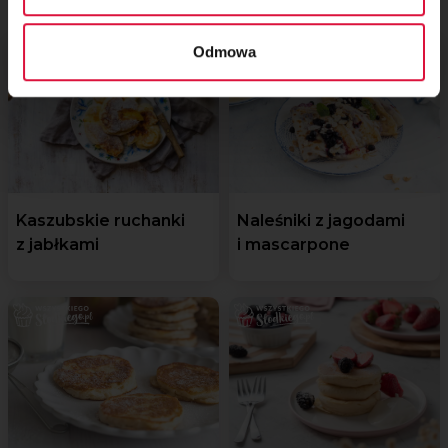
Odmowa
Kaszubskie ruchanki
Naleśniki z jagodami
z jabłkami
i mascarpone