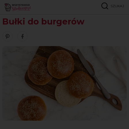
SZUKAJ
Strona główna
Przepisy
Pieczywo
Bułki do burgerów
Bułki do burgerów
Zobacz nasze piny w serwisie Pinterest
Udostępnij ten przepis w serwisie Facebook