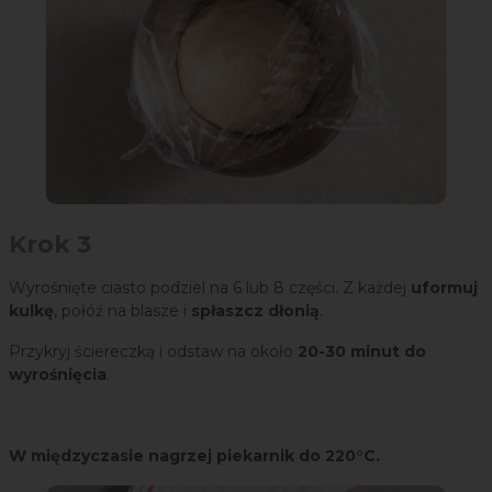
Krok 3
Wyrośnięte ciasto podziel na 6 lub 8 części. Z każdej
uformuj
kulkę
, połóź na blasze i
spłaszcz dłonią
.
Przykryj ściereczką i odstaw na około
20-30 minut do
wyrośnięcia
.
W międzyczasie nagrzej piekarnik do 220°C.