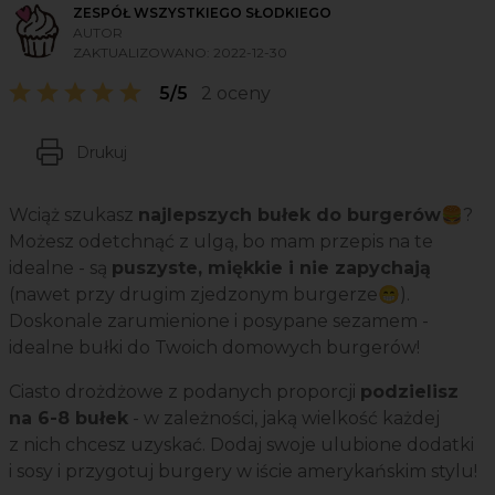
ZESPÓŁ WSZYSTKIEGO SŁODKIEGO
AUTOR
ZAKTUALIZOWANO:
2022-12-30
5/5
2 oceny
Drukuj
Wciąż szukasz
najlepszych bułek do burgerów🍔
?
Możesz odetchnąć z ulgą, bo mam przepis na te
idealne - są
puszyste, miękkie i nie zapychają
(nawet przy drugim zjedzonym burgerze😁).
Doskonale zarumienione i posypane sezamem -
idealne bułki do Twoich domowych burgerów!
Ciasto drożdżowe z podanych proporcji
podzielisz
na 6-8 bułek
- w zależności, jaką wielkość każdej
z nich chcesz uzyskać. Dodaj swoje ulubione dodatki
i sosy i przygotuj burgery w iście amerykańskim stylu!