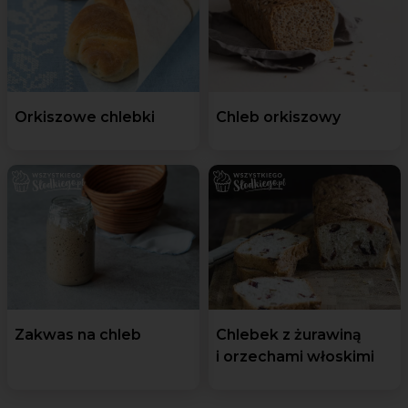
Orkiszowe chlebki
Chleb orkiszowy
Zakwas na chleb
Chlebek z żurawiną
i orzechami włoskimi