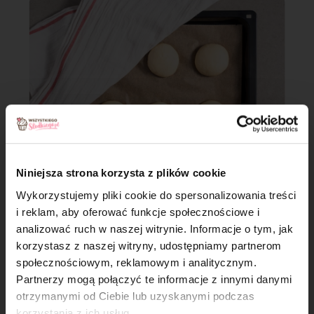
Niniejsza strona korzysta z plików cookie
Wykorzystujemy pliki cookie do spersonalizowania treści
Krok 4
i reklam, aby oferować funkcje społecznościowe i
analizować ruch w naszej witrynie. Informacje o tym, jak
Wyrośnięte bułki posmaruj dokładnie jajkiem roztrzepanym
×
korzystasz z naszej witryny, udostępniamy partnerom
z niewielką ilością wody.
społecznościowym, reklamowym i analitycznym.
Partnerzy mogą połączyć te informacje z innymi danymi
Posyp sezamem i wstaw do piekarnika i
piecz około 15
otrzymanymi od Ciebie lub uzyskanymi podczas
minut
do zarumienienia.
korzystania z ich usług.