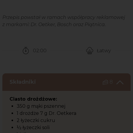
Przepis powstał w ramach współpracy reklamowej
z markami: Dr. Oetker, Bosch oraz Piątnica.
02:00
Łatwy
Czas potrzebny na przygotowanie przepisu
Poziom trudności
Składniki
8
Ciasto drożdżowe:
350 g mąki pszennej
1 drożdże 7 g Dr. Oetkera
2 łyżeczki cukru
½ łyżeczki soli