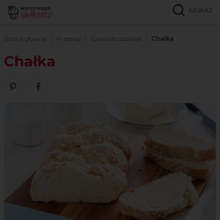
SZUKAJ
Strona główna
Przepisy
Ciasta drożdżowe
Chałka
Chałka
Zobacz nasze piny w serwisie Pinterest
Udostępnij ten przepis w serwisie Facebook