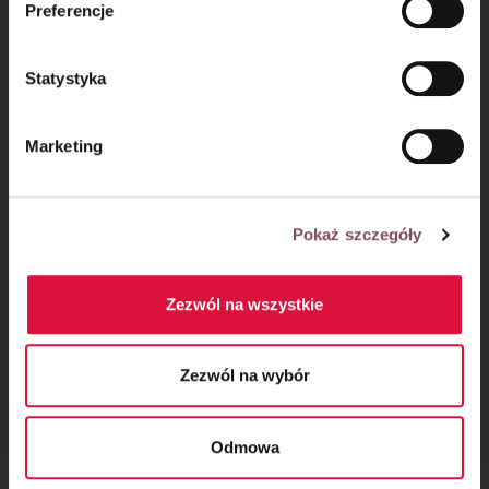
Preferencje
prywatności.
Statystyka
Marketing
Pokaż szczegóły
Krok 6
Zezwól na wszystkie
Złącz ze sobą końce trzech wałków i zaplataj jak klasyczny
warkocz, przekładając je na przemian. Tak samo przygotuj
Zezwól na wybór
drugą chałkę.
Warkocze ułóż na wcześniej przygotowanej blasze, podwiń
ich końce pod spód, przykryj ściereczką i odstaw do
Odmowa
ponownego wyrośnięcia na około 30-40 minut.