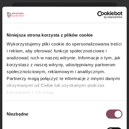
Niniejsza strona korzysta z plików cookie
Wykorzystujemy pliki cookie do spersonalizowania treści
i reklam, aby oferować funkcje społecznościowe i
analizować ruch w naszej witrynie. Informacje o tym, jak
×
korzystasz z naszej witryny, udostępniamy partnerom
społecznościowym, reklamowym i analitycznym.
Partnerzy mogą połączyć te informacje z innymi danymi
otrzymanymi od Ciebie lub uzyskanymi podczas
Krok 5
korzystania z ich usług.
Równocześnie informujemy, że Administratorem
Obie części podziel na 3 równe kawałki i z każdego zrób wałek
Państwa danych jest Dr. Oetker Polska Sp. z o.o.,
Wybór
o długości około 30 cm.
Gdańsk (80-339) adres: Dickmana 14/15 więcej
Niezbędne
zgody
informacji o przetwarzaniu danych osobowych oraz
mechanizmie plików cookie znajdą Państwo w
Polityce