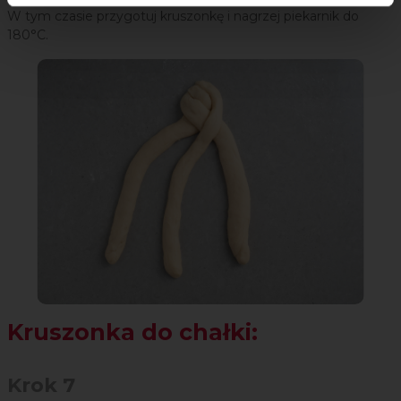
W tym czasie przygotuj kruszonkę i nagrzej piekarnik do
180°C.
Kruszonka do chałki:
Krok 7