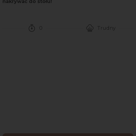
nakrywać do stołu!
0
Trudny
Czas potrzebny na przygotowanie przepis
Poziom trudności