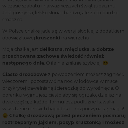
w czasie szabatu i najważniejszych świąt judaizmu.
Jest puszysta, lekko słona i bardzo, ale za to bardzo
smaczna.
W Polsce chałkę jada się w wersji słodkiej z dodatkiem
obowiązkowej
kruszonki
na wierzchu.
Moja chałka jest
delikatna, mięciutka, a dobrze
przechowana zachowa świeżość również
następnego dnia
. O ile nie zniknie szybciej. 😊
Ciasto drożdżowe
z powodzeniem możesz zagnieść
wieczorem i pozostawić na noc w lodówce w misce
przykrytej bawełnianą ściereczką do wyrośnięcia. O
poranku wyjmujesz ciasto aby się ogrzało, dzielisz na
dwie części, z każdej formujesz podłużne kawałki
w kształcie cienkich bagietek i… rozpoczyna się magia!
😊
Chałkę drożdżową przed pieczeniem posmaruj
roztrzepanym jajkiem, posyp kruszonką i możesz