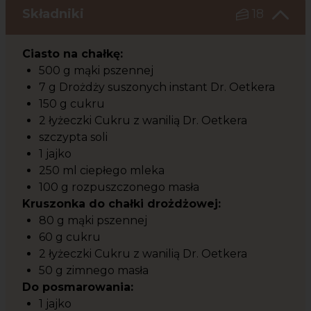
Składniki
18
Ciasto na chałkę:
500 g mąki pszennej
7 g Drożdży suszonych instant Dr. Oetkera
150 g cukru
2 łyżeczki Cukru z wanilią Dr. Oetkera
szczypta soli
1 jajko
250 ml ciepłego mleka
100 g rozpuszczonego masła
Kruszonka do chałki drożdżowej:
80 g mąki pszennej
60 g cukru
2 łyżeczki Cukru z wanilią Dr. Oetkera
50 g zimnego masła
Do posmarowania:
1 jajko