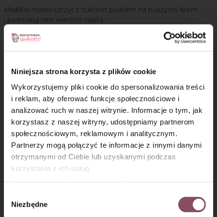
Miękkie masło utrzyj z cukrem pudrem na puszysty krem
i posmaruj nim wierzch ciasta.
Krok 5
Lukier plastyczny lekko zagnieć w dłoniach i rozwałkuj na
Niniejsza strona korzysta z plików cookie
oprószonym cukrem pudrem blacie. Formą, w której
wcześniej był pieczony piernik, odciśnij na nim okrąg.
Wykorzystujemy pliki cookie do spersonalizowania treści
Nożykiem do pizzy wytnij równe brzegi. Na środku wytnij
i reklam, aby oferować funkcje społecznościowe i
foremką kształt śnieżynki.
analizować ruch w naszej witrynie. Informacje o tym, jak
×
korzystasz z naszej witryny, udostępniamy partnerom
społecznościowym, reklamowym i analitycznym.
Lukier plastyczny biały Dr.
Partnerzy mogą połączyć te informacje z innymi danymi
Oetkera
otrzymanymi od Ciebie lub uzyskanymi podczas
korzystania z ich usług.
Masę cukrową możesz przygotować
Równocześnie informujemy, że Administratorem
samodzielnie lub skorzystać z gotowej.
Państwa danych jest Dr. Oetker Polska Sp. z o.o.,
Jest to wspaniały sposób na eleganckie
Wybór
udekorowanie tortów i ciast!
Gdańsk (80-339) adres: Dickmana 14/15 więcej
Niezbędne
zgody
informacji o przetwarzaniu danych osobowych oraz