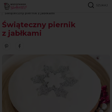
SZUKAJ
Strona główna
Przepisy
Szarlotki i ciasta z jabłkami
Świąteczny piernik z jabłkami
Świąteczny piernik
z jabłkami
Zobacz nasze piny w serwisie Pinterest
Udostępnij ten przepis w serwisie Facebook